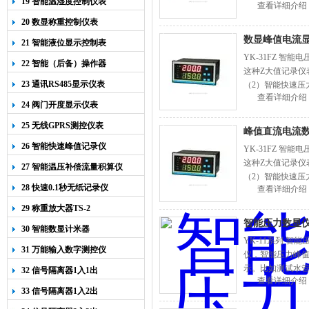
19 智能温湿度控制仪表
查看详细介绍
仪表上排，水管爆
20 数显称重控制仪表
数显峰值电流
21 智能液位显示控制表
YK-31FZ 
22 智能（后备）操作器
这种Z大值记录仪
23 通讯RS485显示仪表
（2）智能快速压
查看详细介绍
快速流量峰值记录
24 阀门开度显示仪表
25 无线GPRS测控仪表
峰值直流电流
26 智能快速峰值记录仪
YK-31FZ 
这种Z大值记录仪
27 智能温压补偿流量积算仪
（2）智能快速压
28 快速0.1秒无纸记录仪
查看详细介绍
快速流量峰值记录
29 称重放大器TS-2
智能压力数显仪
30 智能数显计米器
YK-11系列 
31 万能输入数字测控仪
仪，智能压力峰
示。比如测试水管
32 信号隔离器1入1出
查看详细介绍
仪表上排，水管爆
33 信号隔离器1入2出