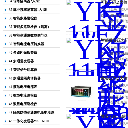
34 信号隔离器2入2出
可以记录Z大值
35 脉冲频率隔离器1入1出
YK-11系列 
仪，智能压力峰
36 智能多路巡检仪
示。比如测试水管
查看详细介绍
37 智能多路巡检仪（隔离）
仪表上排，水管爆
38 智能多通道数显调节仪
智能数显压力
39 智能电流电压转换器
YK-11系列 
40 多路闪光报警仪
仪，智能压力峰
示。比如测试水管
41 多通道变送器
查看详细介绍
仪表上排，水管爆
42 智能信号运算仪
43 多通道隔离转换器
数显压力Z大
YK-11系列 
44 液晶电压电流表
仪，智能压力峰
45 数显电流巡检仪
示。比如测试水管
查看详细介绍
仪表上排，水管爆
46 数显电压巡检仪
47 隔离防烧多通道电压电流巡
数显4-20m
检仪
48 一体化变送器YKTJ-100
YK-11系列 