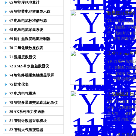
65 智能库伦电量计
66 智能蓄电池容量显示仪
数显压力显示Z大
67 电压电流标准信号源
YK-11系列 
仪，智能压力峰
68 电压电流采集系统
示。比如测试水管
查看详细介绍
69 同仁堂温度电流控制器
仪表上排，水管爆
70 二氧化碳数显仪表
工业4-20ma
71 温湿度数显仪
YK-11系列 
72 XMZ-Ⅲ 水位差数显仪
仪，智能压力峰
示。比如测试水管
74 智能终端采集触摸显示屏
查看详细介绍
仪表上排，水管爆
75 防水仪表
77 电力电气模块
工业级温度,压力
YK-11FZ系
78 智能多通道交流直流记录仪
检测，仪表将测量
80 AK系列压力变送器
压力值，并将Z大
查看详细介绍
验前通过按键清除
81 智能计数器采集模块
82 智能大气压变送器
共 62 条记