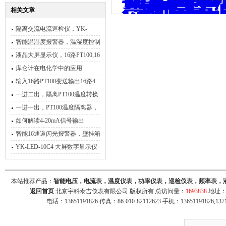
相关文章
隔离交流电流巡检仪，YK-
19AG电流巡检仪
智能温湿度报警器，温湿度控制
器
液晶大屏显示仪，16路PT100,16
路4-20ma，同时显示
库仑计在电化学中的应用
输入16路PT100变送输出16路4-
20mA的模块转换器
一进二出，隔离PT100温度转换
器，输出两路4-20mA信号
一进一出，PT100温度隔离器，
输出4-20mA，RS485
如何解读4-20mA信号输出
智能16通道闪光报警器，壁挂箱
闪光报警器
YK-LED-10C4 大屏数字显示仪
本站推荐产品：
智能电压，电流表，温度仪表，功率仪表，巡检仪表，频率表，
返回首页
北京宇科泰吉仪表有限公司 版权所有 总访问量：
1693838
地址：
电话：13651191826 传真：86-010-82112623 手机：13651191826,137