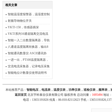
相关文章
智能温湿度报警器，温湿度控制
器
射频导纳物位开关
YKTJ-150，传感器插深
100mm，一体化数显管道测温
YKTJ系列16通道隔离交流电流
电压采集转换器
智能一入二出数显隔离器，导轨
数显隔离器
八通道温度隔离转换器，输出8
路4-20mA，RS485通讯
智能通讯数显仪 ASCII通讯协
议，Modbus协议
一进一出，PT100温度隔离器，
输出4-20mA，RS485
交流电流采集器，记录电压采集
器，交流通讯转换器
智能电位计数显仪使用说明书
本站推荐产品：
智能电压，电流表，温度仪表，功率仪表，巡检仪表，频率表，
返回首页
北京宇科泰吉仪表有限公司 版权所有 总访问量：
1695494
地址：
电话：13651191826 传真：86-010-82112623 手机：13651191826,137