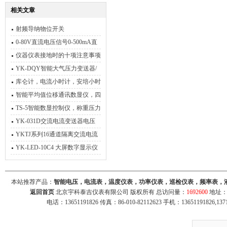
相关文章
射频导纳物位开关
0-80V直流电压信号0-500mA直
流电流信号源 可以订制
仪器仪表接地时的十项注意事项
YK-DQY智能大气压力变送器/
采集器
库仑计，电流小时计，安培小时
计，安培库仑计
智能平均值位移通讯数显仪，四
通道位移平均值
TS-5智能数显控制仪，称重压力
表
YK-031D交流电流变送器电压
信号隔离转换模块
YKTJ系列16通道隔离交流电流
电压采集转换器
YK-LED-10C4 大屏数字显示仪
本站推荐产品：
智能电压，电流表，温度仪表，功率仪表，巡检仪表，频率表，
返回首页
北京宇科泰吉仪表有限公司 版权所有 总访问量：
1692600
地址：
电话：13651191826 传真：86-010-82112623 手机：13651191826,137