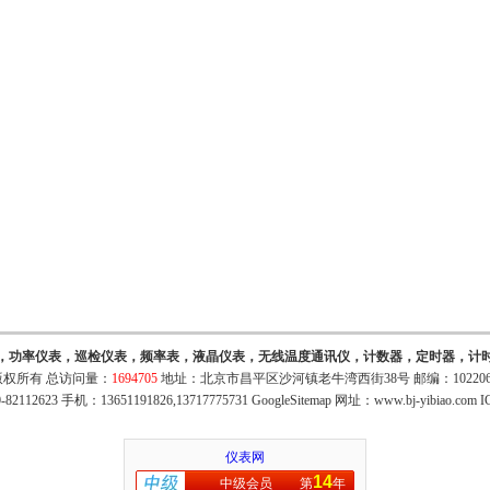
，功率仪表，巡检仪表，频率表，液晶仪表，无线温度通讯仪，计数器，定时器，计
权所有 总访问量：
1694705
地址：北京市昌平区沙河镇老牛湾西街38号 邮编：10220
82112623 手机：13651191826,13717775731
GoogleSitemap
网址：
www.bj-yibiao.com
I
仪表网
14
中级会员
第
年