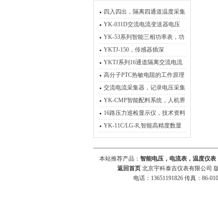
四入四出，隔离四通道温度采集
器，输出四路4-20mA
YK-031D交流电流变送器电压
信号隔离转换模块
YK-53系列智能三相功率表，功
率电能表，电参数功率表
YKTJ-150，传感器插深
100mm，一体化数显管道测温
YKTJ系列16通道隔离交流电流
电压采集转换器
高分子PTC热敏电阻的工作原理
交流电流采集器，记录电压采集
器，交流通讯转换器
YK-CMP智能配料系统，人机界
面控制系统
16路压力巡检显示仪，技术资料
YK-11C/LG-R,智能高精度数显
测控仪
本站推荐产品：
智能电压，电流表，温度仪表
返回首页
北京宇科泰吉仪表有限公司 版
电话：13651191826 传真：86-010-