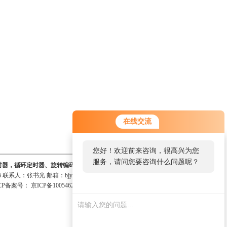
在线交流
您好！欢迎前来咨询，很高兴为您
服务，请问您要咨询什么问题呢？
时器，循环定时器、旋转编码器、智能光栅尺。
6 联系人：张书光 邮箱：
bjyktj@126.com
CP备案号：
京ICP备10054621号-4