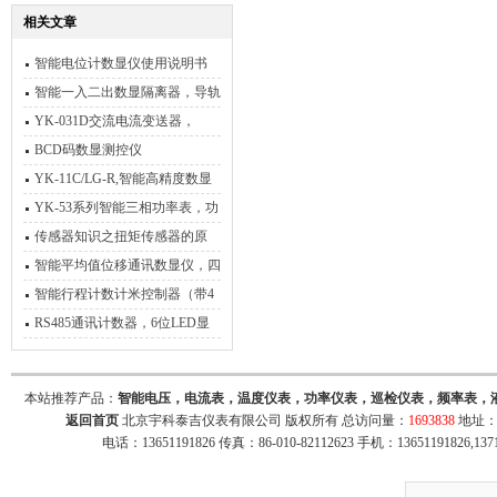
相关文章
智能电位计数显仪使用说明书
智能一入二出数显隔离器，导轨
数显隔离器
YK-031D交流电流变送器，
AC0-输出4-20mA
BCD码数显测控仪
YK-11C/LG-R,智能高精度数显
测控仪
YK-53系列智能三相功率表，功
率电能表，电参数功率表
传感器知识之扭矩传感器的原
理，资料
智能平均值位移通讯数显仪，四
通道位移平均值
智能行程计数计米控制器（带4
组开关量输出）
RS485通讯计数器，6位LED显
示通讯计数器
本站推荐产品：
智能电压，电流表，温度仪表，功率仪表，巡检仪表，频率表，
返回首页
北京宇科泰吉仪表有限公司 版权所有 总访问量：
1693838
地址：
电话：13651191826 传真：86-010-82112623 手机：13651191826,137