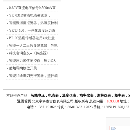
0-80V直流电压信号0-500mA直
流电流信号源 可以订制
YK-031D交流电流变送器，
AC0-输出4-20mA
智能温湿度报警器，温湿度控制
器
YKTJ-100，一体化温度压力液
位数显仪，带RS485通讯
PT100温度传感器选用4大注意
事项
智能一入二出数显隔离器，导轨
数显隔离器
科技名词定义--《传感器》
智能压力峰值测控仪，压力Z大
值数显表
射频导纳物位开关
智能16通道闪光报警器，壁挂箱
闪光报警器
本站推荐产品：
智能电压，电流表，温度仪表，功率仪表，巡检仪表，频率表，
返回首页
北京宇科泰吉仪表有限公司 版权所有 总访问量：
1693838
地址：
电话：13651191826 传真：86-010-82112623 手机：13651191826,137