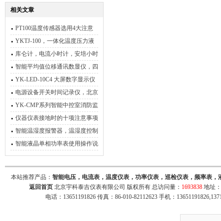
相关文章
PT100温度传感器选用4大注意
事项
YKTJ-100，一体化温度压力液
位数显仪，带RS485通讯
库仑计，电流小时计，安培小时
计，安培库仑计
智能平均值位移通讯数显仪，四
通道位移平均值
YK-LED-10C4 大屏数字显示仪
电源设备开关时间记录仪，北京
宇科泰吉电子有限公司
YK-CMP系列智能中控室消防监
控箱
仪器仪表接地时的十项注意事项
智能温湿度报警器，温湿度控制
器
智能液晶单相功率表使用操作说
明
本站推荐产品：
智能电压，电流表，温度仪表，功率仪表，巡检仪表，频率表，
返回首页
北京宇科泰吉仪表有限公司 版权所有 总访问量：
1693838
地址：
电话：13651191826 传真：86-010-82112623 手机：13651191826,137