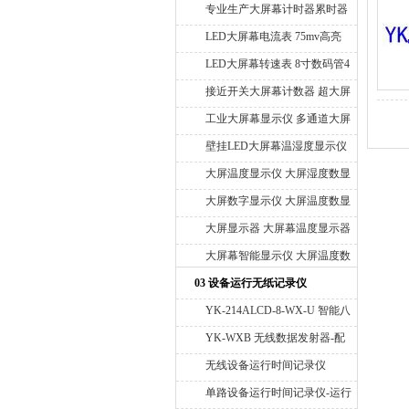
通道压力显示仪 控制室温度压
专业生产大屏幕计时器累时器
力数字大屏幕显示仪器 大屏压
LED大屏幕时间累积显示仪 供
LED大屏幕电流表 75mv高亮
力超压低压报警器
应3寸 5寸 8寸 10寸 LED大屏
度电流表 10寸LED数码管电流
LED大屏幕转速表 8寸数码管4
数码显示仪
表 智能大屏电流控制仪
位大屏显示仪 大屏幕编码器转
接近开关大屏幕计数器 超大屏
速显示仪 大屏幕编码器计米器
幕计数器 大屏车间计数器 大
工业大屏幕显示仪 多通道大屏
屏生产计划计数器
幕显示仪 带RS485通讯接口
壁挂LED大屏幕温湿度显示仪
Modbus Rtu 专业生产工业级高
10寸LED大数码管显示器 大屏
大屏温度显示仪 大屏湿度数显
精度温湿度显示屏
幕显示仪表 大屏幕温湿度显示
仪 智能大屏高精度显示仪
大屏数字显示仪 大屏温度数显
仪 温湿度显示屏
仪 智能大屏显示仪
大屏显示器 大屏幕温度显示器
大屏温湿度显示器 大屏称重显
大屏幕智能显示仪 大屏温度数
示器 大屏幕转速表 大屏幕速
显仪 十六路大屏幕显示仪
03 设备运行无纸记录仪
度表 大屏压差显示器
YK-214ALCD-8-WX-U 智能八
通道无线设备运行时间记录仪
YK-WXB 无线数据发射器-配
无线设备记录仪
无线设备运行时间记录仪
单路设备运行时间记录仪-运行