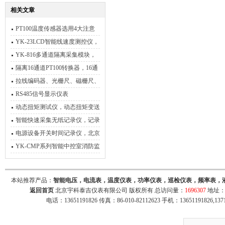
相关文章
PT100温度传感器选用4大注意
事项
YK-23LCD智能线速度测控仪，
频率转速测量仪
YK-816多通道隔离采集模块，
小型温度PT100转RS485
隔离16通道PT100转换器，16通
道温度无纸记录仪
拉线编码器、光栅尺、磁栅尺、
球栅尺、数显表、角度仪数显仪
RS485信号显示仪表
动态扭矩测试仪，动态扭矩变送
仪，动态扭矩通讯测试仪
智能快速采集无纸记录仪，记录
间隔0.1秒至1秒可自由设置
电源设备开关时间记录仪，北京
宇科泰吉电子有限公司
YK-CMP系列智能中控室消防监
控箱
本站推荐产品：
智能电压，电流表，温度仪表，功率仪表，巡检仪表，频率表，
返回首页
北京宇科泰吉仪表有限公司 版权所有 总访问量：
1696307
地址：
电话：13651191826 传真：86-010-82112623 手机：13651191826,137