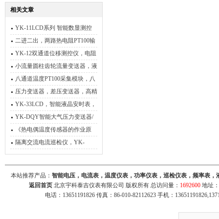
相关文章
YK-11LCD系列 智能数显测控
仪 使用说明书
二进二出，两路热电阻PT100输
入，输出两路4-20mA
YK-12双通道位移测控仪，电阻
位移数显表
小流量圆柱齿轮流量变送器，液
体小流量传感器
八通道温度PT100采集模块，八
通道接点输出模块，转RS485
压力变送器，差压变送器，高精
度压力变送器
YK-33LCD，智能液晶安时表，
智能数显安时计
YK-DQY智能大气压力变送器/
采集器
《热电偶温度传感器的作业原
理》
隔离交流电流巡检仪，YK-
19AG电流巡检仪
本站推荐产品：
智能电压，电流表，温度仪表，功率仪表，巡检仪表，频率表，
返回首页
北京宇科泰吉仪表有限公司 版权所有 总访问量：
1692600
地址：
电话：13651191826 传真：86-010-82112623 手机：13651191826,137