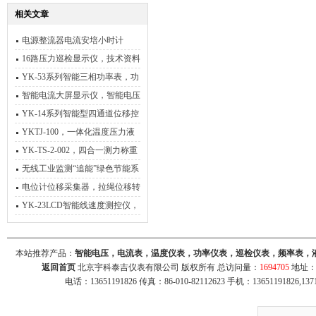
相关文章
电源整流器电流安培小时计
16路压力巡检显示仪，技术资料
YK-53系列智能三相功率表，功
率电能表，电参数功率表
智能电流大屏显示仪，智能电压
大屏显示仪
YK-14系列智能型四通道位移控
制仪,四路电阻位移测控仪
YKTJ-100，一体化温度压力液
位数显仪，带RS485通讯
YK-TS-2-002，四合一测力称重
变送器，测力称重放大器
无线工业监测“追能”绿色节能系
统监控平台
电位计位移采集器，拉绳位移转
RS485
YK-23LCD智能线速度测控仪，
频率转速测量仪
本站推荐产品：
智能电压，电流表，温度仪表，功率仪表，巡检仪表，频率表，
返回首页
北京宇科泰吉仪表有限公司 版权所有 总访问量：
1694705
地址：
电话：13651191826 传真：86-010-82112623 手机：13651191826,137