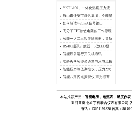
YKTJ-100，一体化温度压力液
位数显仪，带RS485通讯
唐山市迁安市鑫达集团，冷却壁
温度检测，炼铁厂现场安装加调
如何解读4-20mA信号输出
试
高分子PTC热敏电阻的工作原理
智能一入二出数显隔离器，导轨
数显隔离器
RS485通讯计数器，6位LED显
示通讯计数器
智能设备运行开关机通讯
（RS485）累时器
实验教学智能多通道电压电流报
警记录系统，30通道电压电流监
智能压力峰值测控仪，压力Z大
测仪
值数显表
智能八路闪光报警仪,声光报警
器,八路闪光报警价格
本站推荐产品：
智能电压，电流表，温度仪表
返回首页
北京宇科泰吉仪表有限公司 版
电话：13651191826 传真：86-010-