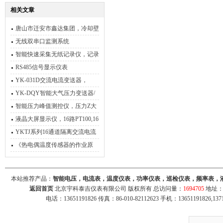
相关文章
唐山市迁安市鑫达集团，冷却壁
温度检测，炼铁厂现场安装加调
无线双串口监测系统
试
智能快速采集无纸记录仪，记录
间隔0.1秒至1秒可自由设置
RS485信号显示仪表
YK-031D交流电流变送器，
AC0-输出4-20mA
YK-DQY智能大气压力变送器/
采集器
智能压力峰值测控仪，压力Z大
值数显表
液晶大屏显示仪，16路PT100,16
路4-20ma，同时显示
YKTJ系列16通道隔离交流电流
电压采集转换器
《热电偶温度传感器的作业原
理》
本站推荐产品：
智能电压，电流表，温度仪表，功率仪表，巡检仪表，频率表，
返回首页
北京宇科泰吉仪表有限公司 版权所有 总访问量：
1694705
地址：
电话：13651191826 传真：86-010-82112623 手机：13651191826,137