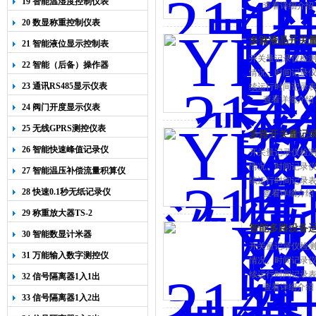
19 智能温湿度控制仪表
查看详细介绍
仪，可以定做无线
20 数显称重控制仪表
多路液晶开关量
21 智能液位显示控制表
开关量记录仪检
22 智能（后备）操作器
情况。时间记录
23 通讯RS485显示仪表
续运行时间记录表个
查看详细介绍
仪，可以定做无线
24 阀门开度显示仪表
25 无线GPRS测控仪表
多路开关量记
26 智能快速峰值记录仪
开关量记录仪检
情况。时间记录
27 智能温压补偿流量积算仪
续运行时间记录表个
28 快速0.1秒无纸记录仪
查看详细介绍
仪，可以定做无线
29 称重放大器TS-2
智能多路设备
30 智能数显计米器
开关量记录仪检
31 万能输入数字测控仪
情况。时间记录
续运行时间记录表个
32 信号隔离器1入1出
查看详细介绍
仪，可以定做无线
33 信号隔离器1入2出