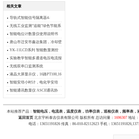
相关文章
导轨式智能信号隔离器4-
20mA，0-5V，0-10V
无线工业监测“追能”绿色节能系
统监控平台
智能电位计数显仪使用说明书
唐山市迁安市鑫达集团，冷却壁
温度检测，炼铁厂现场安装加调
YK-11LCD系列 智能数显测控
试
仪 使用说明书
实验教学智能多通道电压电流报
警记录系统，30通道电压电流监
无线双串口监测系统
测仪
液晶大屏显示仪，16路PT100,16
路4-20ma，同时显示
智能安培小时计，电化学安培
计，电镀安时计
智能通讯数显仪 ASCII通讯协
议，Modbus协议
本站推荐产品：
智能电压，电流表，温度仪表，功率仪表，巡检仪表，频率表，
返回首页
北京宇科泰吉仪表有限公司 版权所有 总访问量：
1696307
地址：
电话：13651191826 传真：86-010-82112623 手机：13651191826,137