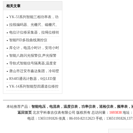
相关文章
YK-53系列智能三相功率表，功
率电能表，电参数功率表
拉线编码器、光栅尺、磁栅尺、
球栅尺、数显表、角度仪数显仪
电位计位移采集器，拉绳位移转
RS485
智能PID多段曲线测控仪
库仑计，电流小时计，安培小时
计，安培库仑计
智能八路闪光报警仪,声光报警
器,八路闪光报警价格
导轨式智能信号隔离器,温度变
送器4-20mA，0-5V，0-10V
唐山市迁安市鑫达集团，冷却壁
温度检测，炼铁厂现场安装加调
RS485通讯计数器，6位LED显
试
示通讯计数器
YK-14系列智能型四通道位移控
制仪,四路电阻位移测控仪
本站推荐产品：
智能电压，电流表，温度仪表，功率仪表，巡检仪表，频率表，
返回首页
北京宇科泰吉仪表有限公司 版权所有 总访问量：
1693838
地址：
电话：13651191826 传真：86-010-82112623 手机：13651191826,137