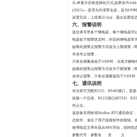
示,单显示仪表选择此方式,如果设为Ad
(20)CLr
—是否允许清零去皮，
设为ON
设置完后，上排显示-End，退出设置状
六、
报警说明
该仪表可带多个继电器，每个继电器可
电器处于报警状态时，对应的继电器常
如果此报警点报警方式设为上限报警（
并未停止报警，
只有在测量值低于
J1HF
时，仪表才解除
如果此报警点报警方式设为下限报警（
未停止报警，只有在测量值高于
J1HF
时
七、通讯说明
本仪表可另配RS232、RS485接口，
挂接一个仪表。
RS232接口的TXD、
停止位。
该设备采用标准Modbus-RTU通讯
态软件，省去了用户连接软件的烦恼
。在
使用组态王寄存器从4001开始，别的组态
参数代号 参数名 含 义