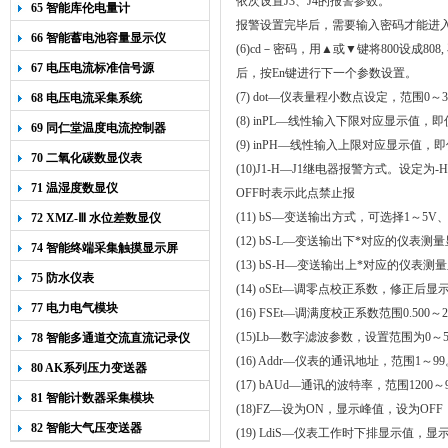
依次设置
J3
、
J4
的报警参数。
65 智能库伦电量计
报警设置完毕后，需要输入密码才能进
66 智能蓄电池容量显示仪
(6)cd
－密码，用▲或
▼
键将
800
设成
808,
67 电压电流标准信号源
后，按
En
键进行下一个参数设置。
(7) dot
—仪表量程小数点设定，范围
0
～
3
68 电压电流采集系统
(8) inPL
—线性输入下限对应显示值，即
69 同仁堂温度电流控制器
(9) inPH
—线性输入上限对应显示值，即
70 二氧化碳数显仪表
(10)J1-H
—
J1
继电器报警方式。设定为
-H
71 温湿度数显仪
OFF
时表示此点禁止报
(11) bS
—变送输出方式，可选择
1
～5V、
72 XMZ-Ⅲ 水位差数显仪
(12) bS-L
—
变送输出下*对应的仪表测量
74 智能终端采集触摸显示屏
(13) bS-H
—变送输出上*对应的仪表测
75 防水仪表
(14) oSEt
—调零点校正系数
，修正后显示值
77 电力电气模块
(16)
FSEt—调满度校正系数范围0.500～2
(15)Lb
—数字滤波参数，设置范围为
0
～
78 智能多通道交流直流记录仪
(16) Addr
—仪表的通讯地址，范围
1
～
99
80 AK系列压力变送器
(17) bAUd
—通讯的波特率，范围
1200
～
81 智能计数器采集模块
(18)FZ—设为ON，显示峰值，设为O
82 智能大气压变送器
(19)
LdiS—仪表工作时下排显示值，显示项