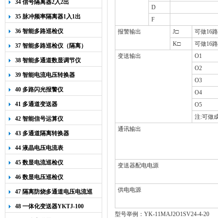
34 信号隔离器2入2出
D
35 脉冲频率隔离器1入1出
F
36 智能多路巡检仪
报警输出
J
□
可做
16
路
K
□
可做
16
路
37 智能多路巡检仪（隔离）
变送输出
O1
38 智能多通道数显调节仪
O2
39 智能电流电压转换器
O3
40 多路闪光报警仪
O4
41 多通道变送器
O5
注
:
可做
42 智能信号运算仪
通讯输出
43 多通道隔离转换器
44 液晶电压电流表
45 数显电流巡检仪
变送器配电电源
46 数显电压巡检仪
供电电源
47 隔离防烧多通道电压电流巡
检仪
48 一体化变送器YKTJ-100
型号举例：YK-11MAJ2
O
1SV
24-4-20