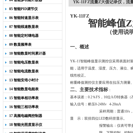
04 智能多功能计数器
YK-11FZ流量Z大值记录仪，
05 智能PID调节仪
YK-11FZ
06 智能转速显示表
智能峰值
07 智能线速数显表
（使用说
08 智能定时继电器
09 数显频率表
一、概述
10 智能数显时间累计器
YK-11智能峰值显示测控仪采用表面
11 智能电压数显表
能，适用于温度、湿度、压力、液位、
12 智能电流数显表
线性校正。
13 智能安培小时计
称重峰值测控仪主要应用在拉压力测量
14 智能数显电能表
二、主要技术指标
：
基本误差：
0
.
2
％
FS
，
16
位
A/D
转换器（
15 智能单相功率表
输入信号：桥压
0-24Mv 4-20mA
16 智能三相功率表
采样周期：
普通
10/s
17 高频电磁阀控制器
显 示：双排四位LED数码管显示。
18 智能光照度显示仪
报警输出：仪表可带多个
限、下限控制，控制