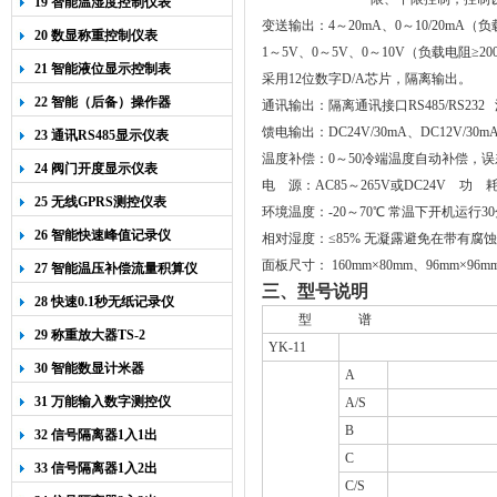
19 智能温湿度控制仪表
变送输出：4～20mA、0～10/20mA（
20 数显称重控制仪表
1～5V、0～5V、0～10V（负载电阻≥20
21 智能液位显示控制表
采用
12位数字D/A芯片，隔离输出。
22 智能（后备）操作器
通讯输出：隔离通讯接口RS485/RS232 波
馈电输出：DC24V/30mA、DC12V/30m
23 通讯RS485显示仪表
温度补偿：0～50冷端温度自动补偿，误
24 阀门开度显示仪表
电 源：AC85～265V或DC24V 功 
25 无线GPRS测控仪表
环境温度：
-20
～
70
℃ 常温下开机运行
30
26 智能快速峰值记录仪
相对湿度：≤85% 无凝露避免在带有腐
面板尺寸： 160mm×80mm、96mm×96mm
27 智能温压补偿流量积算仪
三、型号说明
28 快速0.1秒无纸记录仪
型
谱
29 称重放大器TS-2
YK-11
30 智能数显计米器
A
31 万能输入数字测控仪
A/S
B
32 信号隔离器1入1出
C
33 信号隔离器1入2出
C/S