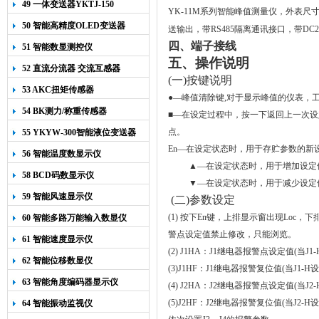
49 一体变送器YKTJ-150
YK-11M系列智能峰值测量仪，外表尺
50 智能高精度OLED变送器
送输出，带RS485隔离通讯接口，
带
DC2
YK-218
四、端子接线
51 智能数显测控仪
五、操作说明
52 直流分流器 交流互感器
(一)按键说明
53 AKC扭矩传感器
●
—
峰值清除键,对于显示峰值的仪表，
54 BK测力/称重传感器
■
—在设定过程中，按一下返回上一次设
点。
55 YKYW-300智能液位变送器
En—在设定状态时，用于存贮参数的新
56 智能温度数显示仪
▲—在设定状态时，用于增加设定
58 BCD码数显示仪
▼
—在设定状态时，用于减少设定
59 智能风速显示仪
(
二
)
参数设定
(1)
按下
En
键，上排显示窗出现
Loc
，下
60 智能多路万能输入数显仪
警点设定值禁止修改，只能浏览。
61 智能速度显示仪
(2) J1HA
：
J1
继电器报警点设定值
(
当
J1-
62 智能位移数显仪
(3)J1HF
：
J1
继电器报警复位值
(
当
J1-H
设
63 智能角度编码器显示仪
(4) J2HA
：
J2
继电器报警点设定值
(
当
J2-
(5)J2HF：J2继电器报警复位值(当J2-
64 智能振动监视仪