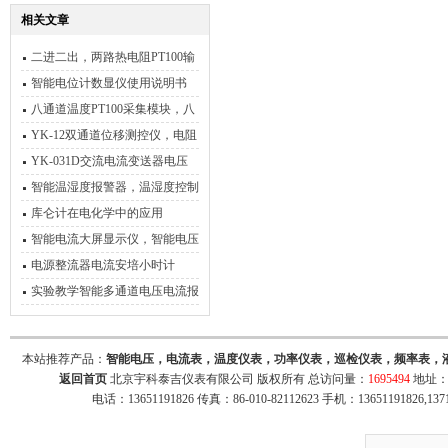
相关文章
二进二出，两路热电阻PT100输
入，输出两路4-20mA
智能电位计数显仪使用说明书
八通道温度PT100采集模块，八
通道接点输出模块，转RS485
YK-12双通道位移测控仪，电阻
位移数显表
YK-031D交流电流变送器电压
信号隔离转换模块
智能温湿度报警器，温湿度控制
器
库仑计在电化学中的应用
智能电流大屏显示仪，智能电压
大屏显示仪
电源整流器电流安培小时计
实验教学智能多通道电压电流报
警记录系统，30通道电压电流监
测仪
本站推荐产品：
智能电压，电流表，温度仪表，功率仪表，巡检仪表，频率表，
返回首页
北京宇科泰吉仪表有限公司 版权所有 总访问量：
1695494
地址：
电话：13651191826 传真：86-010-82112623 手机：13651191826,137