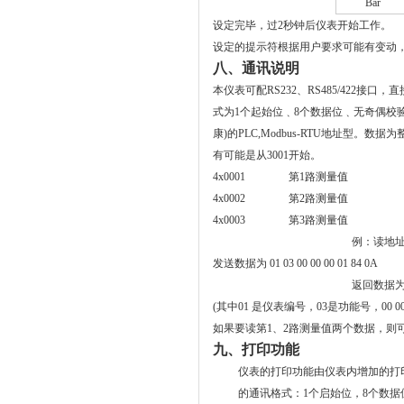
Bar
设定完毕，过
2
秒钟后仪表开始工作。
设定的提示符根据用户要求可能有变动
八、通讯说明
本仪表可配RS232、RS485/422接
式为1个起始位﹑8个数据位﹑无奇
偶校
康)的PLC,Modbus-RTU地址型。数
有可能是从3001开始。
4x0001
第1路测量值
4x0002
第2路测量值
4x0003
第3路测量值
例：读地址
发送数据为 01 03 00 00 00 01 84 0A
返回数据为 01
(
其中01 是仪表编号，03是功能号，00 
如果要读第1、2路测量值两个数据，则可以发送，01
九、
打印功能
仪表的打印功能由仪表内增加的打
的通讯格式：1个启始位，8个数据