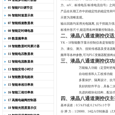
04 智能多功能计数器
力、mV、标准电压/标准电流信号）之
05 智能PID调节仪
产品在长期工作中的稳定性的稳定性和可
06 智能转速显示表
示更为清晰直观。
07 智能线速数显表
输出回路均采用光电隔离, 抗干扰能力
标准外形尺寸,能适用各种测量控制场合
08 智能定时继电器
二、液晶八通道测控仪
09 数显频率表
YK－18智能数字显示控制仪表是智能
10 智能数显时间累计器
力、液位、测力、扭矩传感器及变送器配
11 智能电压数显表
频率等各种参数,可与PLC变频器配接
三、液晶八通道测控仪
12 智能电流数显表
万能输入功能（定货时把
13 智能安培小时计
自动校准和人工校准功能
14 智能数显电能表
多重保护、隔离设计、抗
15 智能单相功率表
良好的软件平台，具备二
16 智能三相功率表
先进的模块化结构，配合
四、液晶八通道测控仪
17 高频电磁阀控制器
基本误差：
0
.
5
％
FS
或
0
.
2
％
FS
±
1
个字
18 智能光照度显示仪
分
辨
力：
1/20000
、
14
位
A/D
转换器（Z