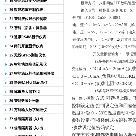
19 智能温湿度控制仪表
显示方式：八排四位
LED
数码管显
20 数显称重控制仪表
输入信号：模拟量·热电偶
: B
、
S
、
·热电阻
: Pt100
、
Cu50
、
Pt100.1
21 智能液位显示控制表
·电 流
: 0
～
10mA
、
4mA
～
20mA
等（输
22 智能（后备）操作器
·电 压
: 0
～
5V
、
1V
～
5V
、
mV
等（输入
23 通讯RS485显示仪表
·远传压力电阻：（
1
～
379
）Ω
(
订货时请
24 阀门开度显示仪表
采样周期：
0.2S
（
10~200
次
/
秒，用户可
开关量报警输出：二限报
25 无线GPRS测控仪表
（Z多每路可带
2
路继电器
26 智能快速峰值记录仪
·DC 4mA～20mA (负
变送输出：
27 智能温压补偿流量积算仪
·DC 0～10mA (负载电阻≤1.5KΩ
28 快速0.1秒无纸记录仪
·DC 0～5V (负载电阻≥250KΩ)
（Z多每路可带
2
路模拟量
29 称重放大器TS-2
控制方式·可选择上限、
特
性：
30 智能数显计米器
控制设定值·控制设定值和回差
31 万能输入数字测控仪
温度补偿·0～50℃温度自动补偿
32 信号隔离器1入1出
参数设定·面板轻触式按键数字设
·参数设定值密码锁定
33 信号隔离器1入2出
保护方式·热电偶热电阻输入断线