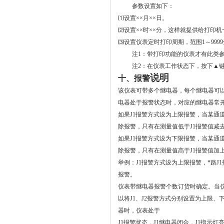
参数设置如下：
⑴
设置
××
月
××
日。
⑵
设置
××
时
××
分，这样就提供给打印机
⑶
设置仪表定时打印周期，范围
1
～
9999
注1：带打印功能的仪表才有此类
注2：在仪表工作状态下，按下
▲
说明
十、报警
该仪表可带多个继电器，每个继电器可
电器处于报警状态时，对应的继电器常
如果
J1
报警方式设为上限报警，当某通
除报警，只有在测量值低于
J1
报警值减
如果
J1
报警方式设为下限报警，当某通
除报警，只有在测量值高于
J1
报警值加
举例：
J1
报警方式设为上限报警，*路
J1
报警。
仪表带继电器报警个数订货时确定。当
以将
J1
、
J2
报警方式分别设置为上限、
器时，仪表处于
J1
报警状态，
J1
继电器闭合，
J1
指示灯