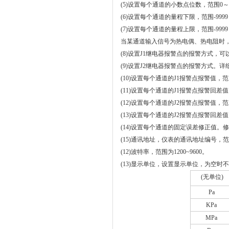
(5)
设置每个通道的小数点位数，范围
0
～
(6)
设置每个通道的量程下限，范围
-9999
(7)
设置每个通道的量程上限，范围
-9999
当某通道输入信号为热电偶、热电阻时
(8)
设置
J1
继电器报警点的报警方式，可
(9)
设置
J2
继电器报警点的报警方式。详
(10)
设置每个通道的
J1
报警点报警值，范
(11)
设置每个通道的
J1
报警点报警回差值
(12)
设置每个通道的
J2
报警点报警值，范
(13)
设置每个通道的
J2
报警点报警回差值
(14)
设置每个通道的固定误差修正值。修
(15)
通讯地址，仪表的通讯地址编号，范
(12)
波特率，范围为
1200~9600
。
(13)
显示单位，设置显示单位，为空时不
(
无单位
)
Pa
KPa
MPa