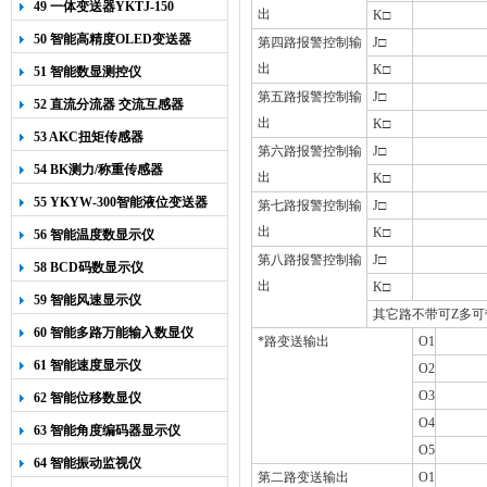
49 一体变送器YKTJ-150
出
K
□
50 智能高精度OLED变送器
第四路报警控制输
J
□
YK-218
出
K
□
51 智能数显测控仪
第五路报警控制输
J
□
52 直流分流器 交流互感器
出
K
□
53 AKC扭矩传感器
第六路报警控制输
J
□
54 BK测力/称重传感器
出
K
□
55 YKYW-300智能液位变送器
第七路报警控制输
J
□
出
K
□
56 智能温度数显示仪
第八路报警控制输
J
□
58 BCD码数显示仪
出
K
□
59 智能风速显示仪
其它路不带可Z多可
60 智能多路万能输入数显仪
*路变送输出
O1
61 智能速度显示仪
O2
O3
62 智能位移数显仪
O4
63 智能角度编码器显示仪
O5
64 智能振动监视仪
第二路变送输出
O1