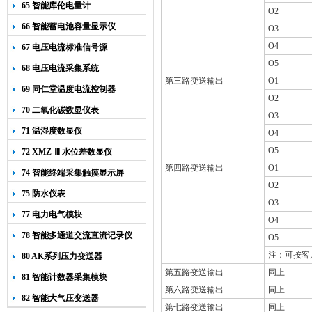
65 智能库伦电量计
O2
66 智能蓄电池容量显示仪
O3
O4
67 电压电流标准信号源
O5
68 电压电流采集系统
第三路变送输出
O1
69 同仁堂温度电流控制器
O2
70 二氧化碳数显仪表
O3
71 温湿度数显仪
O4
O5
72 XMZ-Ⅲ 水位差数显仪
第四路变送输出
O1
74 智能终端采集触摸显示屏
O2
75 防水仪表
O3
77 电力电气模块
O4
78 智能多通道交流直流记录仪
O5
注：可按客
80 AK系列压力变送器
第五路变送输出
同上
81 智能计数器采集模块
第六路变送输出
同上
82 智能大气压变送器
第七路变送输出
同上