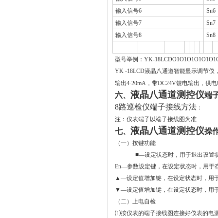
输入信号6
Sn6
输入信号7
Sn7
输入信号8
Sn8
型号举例：YK-18LCDO1O1O1O1O1O1O1
YK -18LCD
液晶八通道智能显示调节仪
输出
4-20mA
，带
DC24V
馈电输出，供电
液晶八通道测控仪
六、
端
8
路巡检仪端子接线方法
：
注：仪表端子以端子接线图为准
液晶八通道测控仪
七、
操
（一）按键功能
■
—
设定状态时
，用于退出设置
En
—参数设定键，
在设定状态时，用于
▲—设定值增加键，
在设定状态时
，用
▼—设定值增加键，
在设定状态时
，用
（二）上电自检
⑴按仪表的端子接线图连接好仪表的电