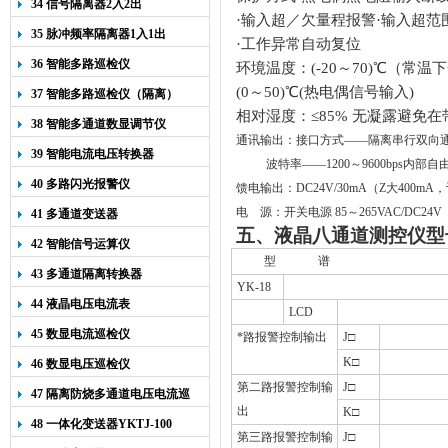
34 信号隔离器2入2出
·输入超／欠量程报警·输入超范
35 脉冲频率隔离器1入1出
·工作异常自动复位
36 智能多路巡检仪
环境温度：(
-20
～
70)
℃（常温下
(
0
～5
0
)
℃(热电偶信号输入)
37 智能多路巡检仪（隔离）
相对湿度：≤85% 无凝露避免
38 智能多通道数显调节仪
通讯输出：接口方式——隔离串行双向
39 智能电流电压转换器
波特率——
1200
～9600bps内部
40 多路闪光报警仪
馈电输出：
DC24V
/
30
m
A
（Z大
400mA
，
电
源：开关电源
85
～
265VAC/DC24V
41 多通道变送器
五、液晶八通道测控仪型
42 智能信号运算仪
型
谱
43 多通道隔离转换器
YK-18
44 液晶电压电流表
LCD
45 数显电流巡检仪
*路报警控制输出
J
□
K
□
46 数显电压巡检仪
第二路报警控制输
J
□
47 隔离防烧多通道电压电流巡
出
K
□
检仪
48 一体化变送器YKTJ-100
第三路报警控制输
J
□