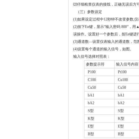
⑵仔细检查仪表的接线，正确无误后方
（
三）
参数设定
(1)
如果设定过程中
12
秒钟不改变参数
,
仪
(2)
按下
En
键，显示“输入密码
800
”，用
误操作。设置好一个参数后，按
En
键进
(3)
通道数—设置仪表输入的通道数，范
(4)
设置每个通道的输入信号，如图。
输入信号选择对照表：
参数提示
符
输入信号内容
P100
Pt100
C100
Cu100
Cu50
Cu50
bA1
bA1
bA2
bA2
S
型
S
型
K
型
K
型
E
型
E
型
B
型
B
型