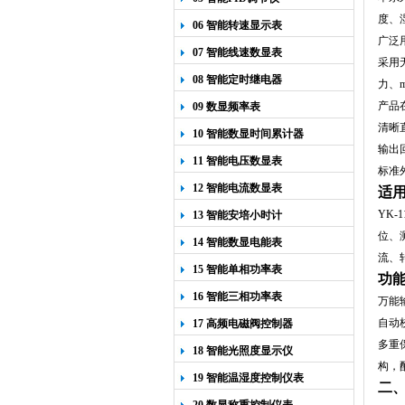
度、
06 智能转速显示表
广泛
07 智能线速数显表
采用
08 智能定时继电器
力、
产品
09 数显频率表
清晰
10 智能数显时间累计器
输出
11 智能电压数显表
标准
12 智能电流数显表
适
YK
13 智能安培小时计
位、
14 智能数显电能表
流、
15 智能单相功率表
功
16 智能三相功率表
万能
自动
17 高频电磁阀控制器
多重
18 智能光照度显示仪
构，
19 智能温湿度控制仪表
二