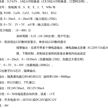
差：0.2％FS，14位A/D转换器（Z大18位A/D转换器，订货时注明）。
号：·热电偶: B、S、K、E、J、T、WRe 等
阻: Pt100、Cu50、Cu53、Cu100、BA1、BA2
流: 0～10mA、4～20mA等（输入阻抗≤250Ω）
压: 0～5V、1V～5V、mV等（输入阻抗≥1MΩ）
压力电阻：（0～400）Ω
采样周期：0.2S（10~200次/秒，用户可选）
示：双排四位LED数码管显示。单排4位LED数码显示
报警输出：
仪表可带多个继电器输出，继电器触点容量 AC220V/5A或AC
限、下限控制，控制设定值和回差值全量程内自由设定
出：4～20mA、0～10/20mA（负载电阻≤250Ω，负载过大需注明）
V、0～5V、0～10V（负载电阻≥200KΩ）。
2
位数字D/A芯片，隔离输出。
出：隔离通讯接口RS485/RS232 波特率1200～9600bps
出：RS232接口、TTL接口。
出：DC24V/30mA、DC12V/30mA
补偿：0～50冷端温度自动补偿，误差：±1℃
：开关电源 85～265VAC或DC24V或DC12V
耗：4W