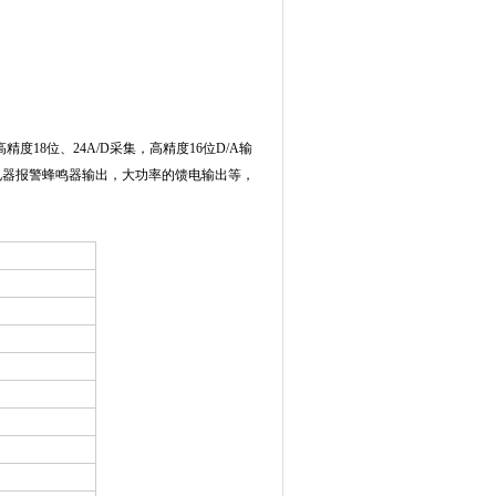
18位、24A/D采集，高精度16位D/A输
电器报警蜂鸣器输出，大功率的馈电输出等，