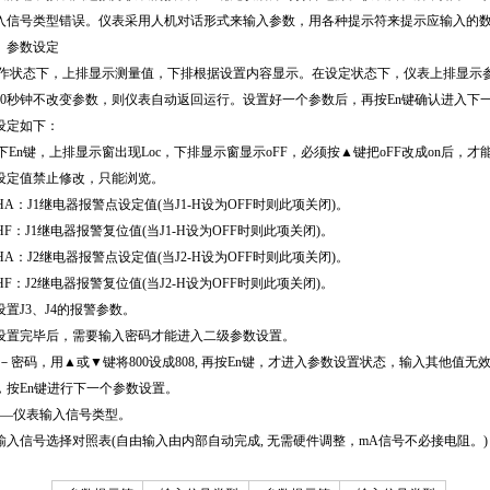
入信号类型错误。仪表采用人机对话形式来输入参数，用各种提示符来提示应输入的
）参数设定
作状态下，上排显示测量值，下排根据设置内容显示。在设定状态下，仪表上排显示
20秒钟不改变参数，则仪表自动返回运行。设置好一个参数后，再按En键确认进入下
设定如下：
下En键，上排显示窗出现Loc，下排显示窗显示oFF，必须按▲键把oFF改成on后，才
设定值禁止修改，只能浏览。
1HA
：J1继电器报警点设定值(当J1-H设为OFF时则此项关闭)。
HF
：J1继电器报警复位值(当J1-H设为OFF时则此项关闭)。
2HA
：J2继电器报警点设定值(当J2-H设为OFF时则此项关闭)。
J2HF：J2继电器报警复位值(当J2-H设为OFF时则此项关闭)。
设置J3、J4的报警参数。
设置完毕后，需要输入密码才能进入二级参数设置。
－密码，用▲或▼键将800设成808, 再按En键，才进入参数设置状态，输入其他值
，按En键进行下一个参数设置。
—仪表输入信号类型。
输入信号选择对照表(自由输入由内部自动完成, 无需硬件调整，mA信号不必接电阻。)