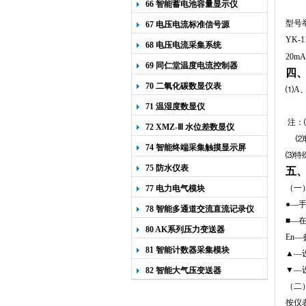
66 智能蓄电池容量显示仪
型号举
67 电压电流标准信号源
YK-1
68 电压电流采集系统
20
69 同仁堂温度电流控制器
四
70 二氧化碳数显仪表
⑴A、
71 温湿度数显仪
注：
72 XMZ-Ⅲ 水位差数显仪
⑵
74 智能终端采集触摸显示屏
⑶特
75 防水仪表
五
（一
77 电力电气模块
●—
78 智能多通道交流直流记录仪
■
—
80 AK系列压力变送器
En
—
81 智能计数器采集模块
▲—
▼—
82 智能大气压变送器
（二
按仪