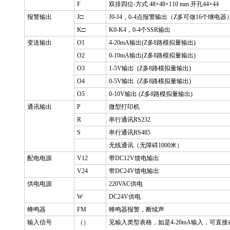
F
双排四位-方式 48×48×110 mm 开孔44×44
报警输出
J
□
J0-J4
，0-4点报警输出（Z多可做16个继电器
K
□
K0-K4
，0-4个SSR输出
变送输出
O1
4-20mA
输出(Z多8路模拟量输出)
O2
0-10mA
输出(Z多8路模拟量输出)
O3
1-5V
输出 (Z多8路模拟量输出)
O4
0-5V
输出 (Z多8路模拟量输出)
O5
0-10V
输出 (Z多8路模拟量输出)
通讯输出
P
微型打印机
R
串行通讯RS232
S
串行通讯RS485
无线通讯（无障碍1000米）
配电电源
V12
带DC12V馈电输出
V24
带DC24V馈电输出
供电电源
220VAC
供电
W
DC24V
供电
蜂鸣器
FM
蜂鸣器报警，断续声
输入信号
（）
见输入类型表格，如是4-20mA输入，可直