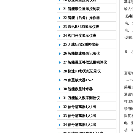
20 数显称重控制仪表
基本误
21 智能液位显示控制表
输入信
·热电
22 智能（后备）操作器
·电 
23 通讯RS485显示仪表
·电 
24 阀门开度显示仪表
·远传
25 无线GPRS测控仪表
显 
26 智能快速峰值记录仪
27 智能温压补偿流量积算仪
28 快速0.1秒无纸记录仪
变送输
29 称重放大器TS-2
1
～5
采用
1
30 智能数显计米器
通讯输
31 万能输入数字测控仪
打印输
32 信号隔离器1入1出
馈电输
33 信号隔离器1入2出
温度
电 源
34 信号隔离器2入2出
功 