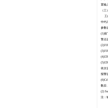
置输
（三
工
中约
参数
(1)
按
警点
(2)J
(3)J1
(4)J
(5)
依次
报警
(6)Cd
数后
(2) Sn
注：