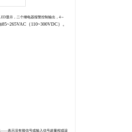
4位LED显示，二个继电器报警控制输出，4～
85~265VAC
（110~300VDC）。
源
示――表示没有接信号或输入信号超量程或设