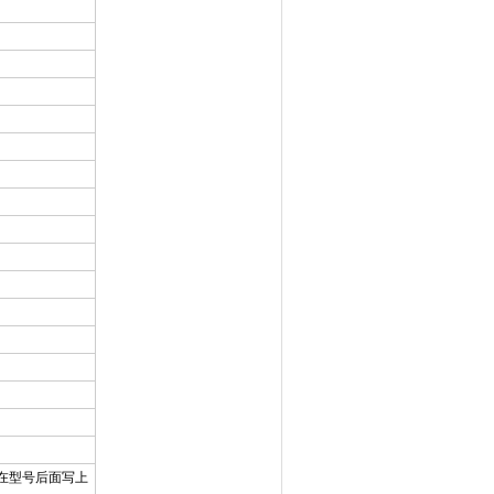
）
接在型号后面写上