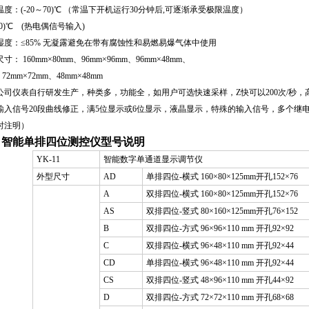
温度：(
-20
～
70)
℃ （常温下开机运行
30
分钟后
,
可逐渐承受极限温度）
0
)
℃ (热电偶信号输入)
湿度：≤85% 无凝露避免在带有腐蚀性和易燃易爆气体中使用
寸： 160mm×80mm、96mm×96mm、96mm×48mm、
2mm
×72mm、48mm×48mm
公司仪表自行研发生产，种类多，功能全，如用户可选快速采样，Z快可以200次/秒，高精度
输入信号20段曲线修正，满5位显示或6位显示，液晶显示，特殊的输入信号，多个继
时注明）
、智能单排四位测控仪型号说明
YK-11
智能数字单通道显示调节仪
外型尺寸
AD
单排四位-横式 160×80×125mm开孔152×76
A
双排四位-横式 160×80×125mm开孔152×76
AS
双排四位-竖式 80×160×125mm开孔76×152
B
双排四位-方式 96×96×110 mm 开孔92×92
C
双排四位-横式 96×48×110 mm 开孔92×44
CD
单排四位-横式 96×48×110 mm 开孔92×44
CS
双排四位-竖式 48×96×110 mm 开孔44×92
D
双排四位-方式 72×72×110 mm 开孔68×68