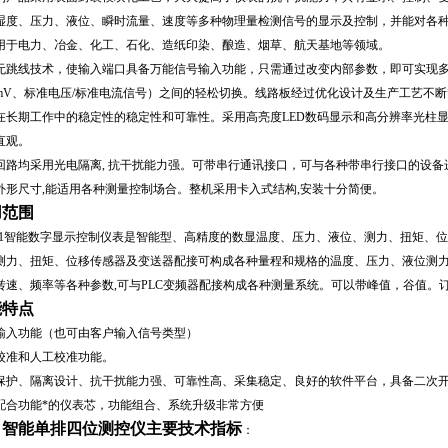
湿度、压力、液位、瞬时流量、速度等多种物理量检测信号的显示及控制，并能对各
用于电力、冶金、化工、石化、造纸印染、酿造、烟草、航天基地等领域。
无跳线技术，使输入端口具备万能信号输入功能，只需通过改变内部参数，即可实现
mV、标准电压/标准电流信号）之间的轻松切换。线路板经过优化设计及生产工艺不断
在长期工作中的稳定性的稳定性和可靠性。采用高亮度LED数码显示和高分辨率光柱显
直观。
回路均采用光电隔离, 抗干扰能力强。可带串行通讯接口，可与各种带串行接口的设
外形尺寸,能适用各种测量控制场合。整机采用卡入式结构,安装十分简便。
用范围
-11智能数字显示控制仪表是智能型、高精度的数显温度、压力、液位、测力、扭矩、
测力、扭矩、位移传感器及变送器配接可构成各种量程和规格的温度、压力、液位测力
转速、频率等各种参数,可与PLC变频器配接构成各种测量系统。可以带峰值，谷值。订
能特点
输入功能（也可由客户输入信号类型）
校准和人工校准功能。
保护、隔离设计、抗干扰能力强、可靠性高、采集稳定、良好的软件平台，具备二次
配合功能*的仪表芯，功能组合、系统升级非常方便
、智能单排四位测控仪主要技术指标
：