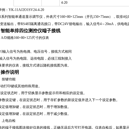
4-20
例：YK-11AJ2
O
1SV24-4-20
1
系列智能单通道显示调节仪，外表尺寸160×80×125mm（开孔150×75mm），双排
mA变送输出，带RS485隔离通讯接口，带DC24V馈电输出，输入信号4～20mA，供电电
、智能单排四位测控仪端子接线
A/D规格160×80×125尺寸的仪表
⑴输入信号为热电偶、电压信号，接线方式相同
输入信号为热电阻、远传电阻，必须三线制接入
殊要求的仪表，接线方式请以随机接线图为准。
、操作说明
）按键功能
手动打印键或其他特殊用途。
在设定状态时，用于切换显示参数提示符和相应的设定值。
参数设定键，在设定状态时，用于存贮参数的新设定值并进入下一个设定参数。
设定值增加键，在设定状态时，用于增加数值。
设定值增加键，在设定状态时，用于减少数值。
）上电自检
表的端子接线图连接好仪表的接线，正确无误后方可打开电源。仪表自检后，如果显