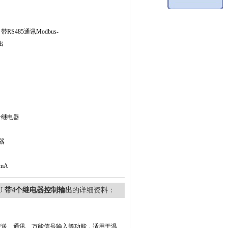
S485通讯Modbus-
出
2个继电器
电器
mA
-RTU 带4个继电器控制输出
的详细资料：
变送、通讯、万能信号输入等功能，适用于温