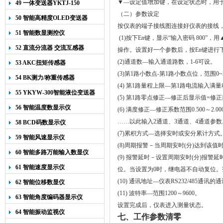
▼—设定值增加键，在设定状态时，用
49 一体变送器YKTJ-150
（二）参数设定
50 智能高精度OLED变送器
按仪表的端子接线图连接好仪表的接线
YK-218
51 智能数显测控仪
(1)按下En键，显示“输入密码 800”
52 直流分流器 交流互感器
操作。设置好一个参数后，按En键进行
(2)通道数—输入通道路数，1-6可设。
53 AKC扭矩传感器
(3)第1路小数点-第1路小数点位，范围
54 BK测力/称重传感器
(4) 第1路量程上限—第1路电流输入满量程
55 YKYW-300智能液位变送器
(5) 第1路零点修正—修正后显示值=修
56 智能温度数显示仪
(6) 满度修正—修正系数范围0.500～
……以此输入2通道、3通道、4通道参数
58 BCD码数显示仪
(7)累积方式—选择安时或安分累计方式
59 智能风速显示仪
(8)周期报警－当周期安时(分)达到该值
60 智能多路万能输入数显仪
(9) 报警延时－设置周期安时(分)
61 智能速度显示仪
位。当设置为0时，继电器不自动复位。范围
(10) 通讯地址—仪表RS232/485通讯
62 智能位移数显仪
(11) 波特率—范围1200～9600。
63 智能角度编码器显示仪
设置完成后，仪表进入测量状态。
64 智能振动监视仪
七、工作参数清零