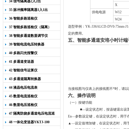
34 信号隔离器2入2出
X
35 脉冲频率隔离器1入1出
供电电源
W12
36 智能多路巡检仪
W24
选型举例：
YK-336ALCD-DV0-75mm-J
37 智能多路巡检仪（隔离）
定的费用。
38 智能多通道数显调节仪
五、智能多通道安培小时计端
39 智能电流电压转换器
40 多路闪光报警仪
41 多通道变送器
42 智能信号运算仪
43 多通道隔离转换器
44 液晶电压电流表
当接线图与仪表上的接线图不*时，请以
六、操作说明
45 数显电流巡检仪
（一）
按键功能
46 数显电压巡检仪
■
—
设定状态时
，按该键退出设
47 隔离防烧多通道电压电流巡
En
—参数设定键，
在设定状态时，用于
检仪
48 一体化变送器YKTJ-100
▲—设定值增加键，
在设定状态时
，用