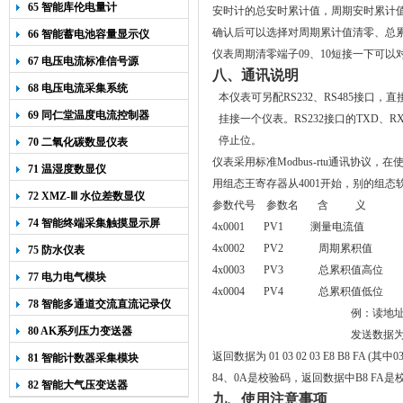
65 智能库伦电量计
安时计的总安时累计值，周期安时累计
确认后可以选择对周期累计值清零、总
66 智能蓄电池容量显示仪
仪表周期清零端子
09
、
10
短接一下可以
67 电压电流标准信号源
八、通讯说明
68 电压电流采集系统
本仪表可另配RS232、RS485接口，
69 同仁堂温度电流控制器
挂接一个仪表。
RS232接口的TXD
停止位。
70 二氧化碳数显仪表
仪表采用标准Modbus-rtu通讯协议，在
71 温湿度数显仪
用组态王寄存器从4001开始，别的组态软
72 XMZ-Ⅲ 水位差数显仪
参数代号 参数名 含 义
74 智能终端采集触摸显示屏
4x0001 PV1 测量电流值
4x0002 PV2 周期累积值
75 防水仪表
4x0003 PV3 总累积值高位
77 电力电气模块
4x0004 PV4 总累积值低位
78 智能多通道交流直流记录仪
例：读地址为
80 AK系列压力变送器
发送数据为 01 
返回数据为 01 03 02 03 E8 B8 F
81 智能计数器采集模块
84、0A是校验码，返回数据中B8 FA是校验码
82 智能大气压变送器
九、使用注意事项