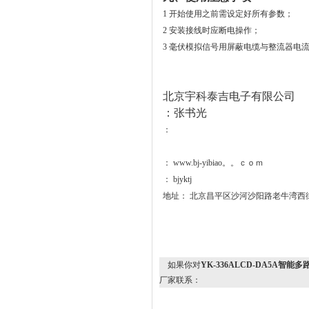
1
开始使用之前需设定好所有参数；
2
安装接线时应断电操作；
3
毫伏模拟信号用屏蔽电缆与整流器电
北京宇科泰吉电子有限公司
：张书光
：
： www.bj-yibiao。。ｃｏｍ
： bjyktj
地址： 北京昌平区沙河沙阳路老牛湾西
如果你对
YK-336ALCD-DA5A
厂家联系：