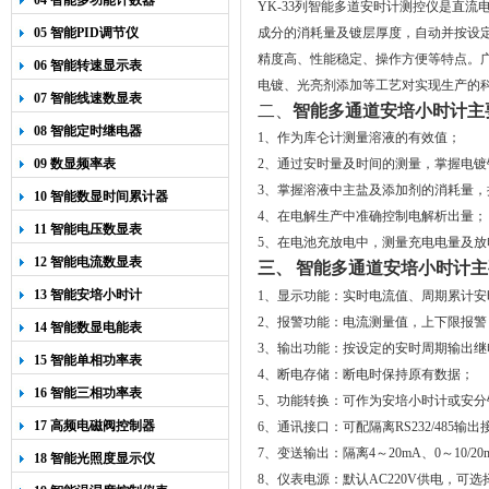
04 智能多功能计数器
YK-33
列智能多道安时计测控仪是直流
05 智能PID调节仪
成分的消耗量及镀层厚度，自动并按设
精度高、性能稳定、操作方便等特点。
06 智能转速显示表
电镀、光亮剂添加等工艺对实现生产的
07 智能线速数显表
二、
智能多通道安培小时计
主
08 智能定时继电器
1
、作为库仑计测量溶液的有效值；
09 数显频率表
2
、通过安时量及时间的测量，掌握电镀
3
、掌握溶液中主盐及添加剂的消耗量，
10 智能数显时间累计器
4
、在电解生产中准确控制电解析出量；
11 智能电压数显表
5
、在电池充放电中，测量充电电量及放
12 智能电流数显表
三、
智能多通道安培小时计主
13 智能安培小时计
1
、显示功能：实时电流值、周期累计安
2
、报警功能：电流测量值，上下限报警
14 智能数显电能表
3
、输出功能：按设定的安时周期输出继
15 智能单相功率表
4
、断电存储：断电时保持原有数据；
16 智能三相功率表
5
、功能转换：可作为安培小时计或安分
17 高频电磁阀控制器
6
、通讯接口：可配隔离
RS232/485
输出
7
、变送输出：隔离
4
～
20mA
、
0
～
10/2
18 智能光照度显示仪
8
、仪表电源：默认
AC220V
供电，可选