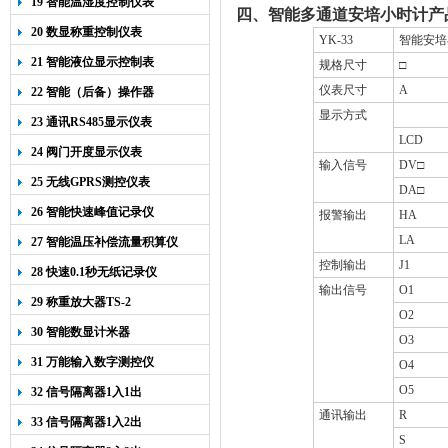
19 智能温湿度控制仪表
四、智能多通道安培小时计产
20 数显称重控制仪表
YK-33
智能安培
21 智能液位显示控制表
规格尺寸
□
仪表尺寸
A
22 智能（后备）操作器
显示方式
23 通讯RS485显示仪表
LCD
24 阀门开度显示仪表
输入信号
DV
□
25 无线GPRS测控仪表
DA
□
26 智能快速峰值记录仪
报警输出
HA
LA
27 智能温压补偿流量积算仪
控制输出
J1
28 快速0.1秒无纸记录仪
输出信号
O1
29 称重放大器TS-2
O2
30 智能数显计米器
O3
31 万能输入数字测控仪
O4
O5
32 信号隔离器1入1出
通讯输出
R
33 信号隔离器1入2出
S