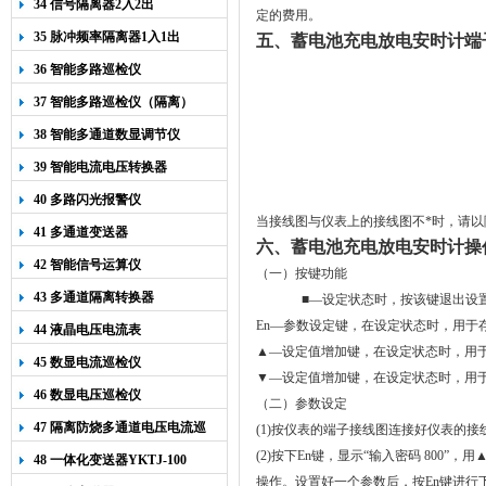
34 信号隔离器2入2出
定的费用。
35 脉冲频率隔离器1入1出
五、蓄电池充电放电安时计端
36 智能多路巡检仪
37 智能多路巡检仪（隔离）
38 智能多通道数显调节仪
39 智能电流电压转换器
40 多路闪光报警仪
当接线图与仪表上的接线图不*时，请以
41 多通道变送器
六、蓄电池充电放电安时计操
42 智能信号运算仪
（一）
按键功能
43 多通道隔离转换器
■
—
设定状态时
，按该键退出设
En
—参数设定键，
在设定状态时，用于
44 液晶电压电流表
▲—设定值增加键，
在设定状态时
，用
45 数显电流巡检仪
▼—设定值增加键，在设定状态时，用
46 数显电压巡检仪
（二）参数设定
47 隔离防烧多通道电压电流巡
(1)
按仪表的端子接线图连接好仪表的接
检仪
(2)按下En键，显示“输入密码 800”
48 一体化变送器YKTJ-100
操作。设置好一个参数后，按En键进行