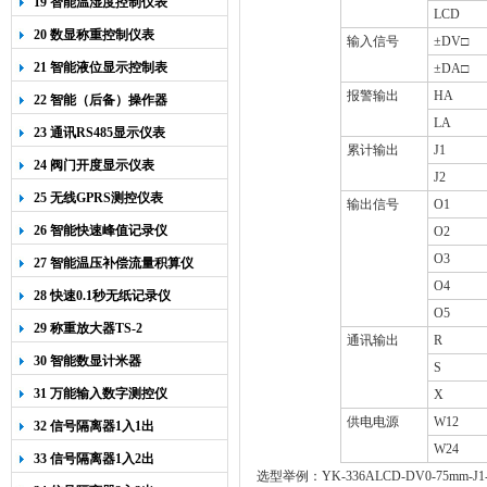
19 智能温湿度控制仪表
LCD
20 数显称重控制仪表
输入信号
±DV
□
21 智能液位显示控制表
±DA
□
报警输出
HA
22 智能（后备）操作器
LA
23 通讯RS485显示仪表
累计输出
J1
24 阀门开度显示仪表
J2
25 无线GPRS测控仪表
输出信号
O1
26 智能快速峰值记录仪
O2
O3
27 智能温压补偿流量积算仪
O4
28 快速0.1秒无纸记录仪
O5
29 称重放大器TS-2
通讯输出
R
30 智能数显计米器
S
31 万能输入数字测控仪
X
供电电源
W12
32 信号隔离器1入1出
W24
33 信号隔离器1入2出
选型举例：
YK-336ALCD-DV0-75mm-J