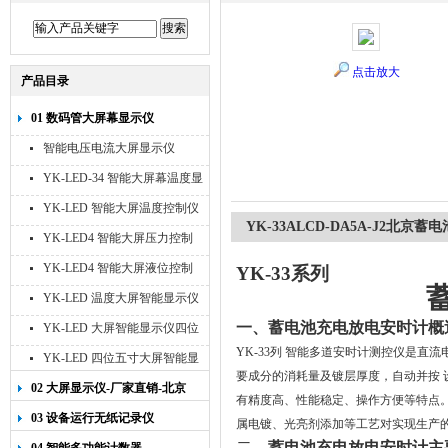
点击放大
产品目录
01 数码管大屏幕显示仪
智能电压电流大屏显示仪
YK-LED-34 智能大屏幕温度显
示仪
YK-LED 智能大屏温度控制仪
YK-33ALCD-DA5A-J2北京
YK-LED4 智能大屏压力控制
仪
YK-LED4 智能大屏液位控制
YK-33
系列
仪
YK-LED 温度大屏智能显示仪
四位十寸
一、蓄电池充电放电安时计概
YK-LED 大屏智能显示仪四位
八寸
YK-33
列 智能多道安时计测控仪是直流
YK-LED 四位五寸大屏智能显
要成分的消耗量及镀层厚度，自动并按
示仪
02 大屏显示仪-厂家直销-北京
有精度高、性能稳定、操作方便等特点
宇科泰吉
03 设备运行无纸记录仪
属电镀、光亮剂添加等工艺对实现生产
二、
蓄电池充电放电安时计
主