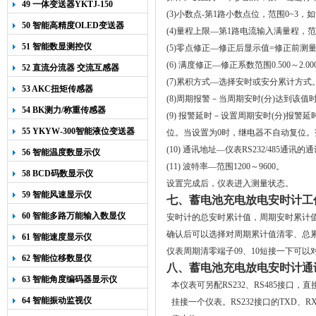
49 一体变送器YKTJ-150
(3)小数点-第1路小数点位，范围0~3
50 智能高精度OLED变送器
(4)量程上限—第1路电流输入满量程，范围
YK-218
51 智能数显测控仪
(5)零点修正—修正后显示值=修正前测
(6) 满度修正—修正系数范围0.500～
52 直流分流器 交流互感器
(7)累积方式—选择安时或安分累计方式
53 AKC扭矩传感器
(8)周期报警－当周期安时(分)达到该值
54 BK测力/称重传感器
(9) 报警延时－设置周期安时(分)
55 YKYW-300智能液位变送器
位。当设置为0时，继电器不自动复位。范围
(10) 通讯地址—仪表RS232/485通讯
56 智能温度数显示仪
(11) 波特率—范围1200～9600。
58 BCD码数显示仪
设置完成后，仪表进入测量状态。
59 智能风速显示仪
七、蓄电池充电放电安时计工
60 智能多路万能输入数显仪
安时计的总安时累计值，周期安时累计
确认后可以选择对周期累计值清零、总
61 智能速度显示仪
仪表周期清零端子
09
、
10
短接一下可以
62 智能位移数显仪
八、蓄电池充电放电安时计通
63 智能角度编码器显示仪
本仪表可另配RS232、RS485接口，
64 智能振动监视仪
挂接一个仪表。
RS232接口的TXD