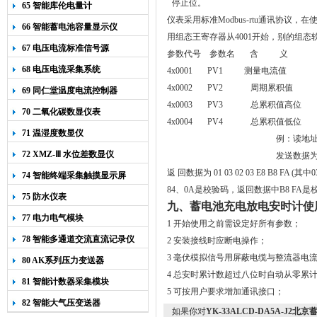
停止位。
65 智能库伦电量计
仪表采用标准Modbus-rtu通讯协议，在
66 智能蓄电池容量显示仪
用组态王寄存器从4001开始，别的组态软
67 电压电流标准信号源
参数代号 参数名 含 义
68 电压电流采集系统
4x0001 PV1 测量电流值
4x0002 PV2 周期累积值
69 同仁堂温度电流控制器
4x0003 PV3 总累积值高位
70 二氧化碳数显仪表
4x0004 PV4 总累积值低位
71 温湿度数显仪
例：读地址为
72 XMZ-Ⅲ 水位差数显仪
发送数据为 01 
返 回数据为 01 03 02 03 E8 B8 
74 智能终端采集触摸显示屏
84、0A是校验码，返回数据中B8 FA是校验码
75 防水仪表
九、蓄电池充电放电安时计使
77 电力电气模块
1
开始使用之前需设定好所有参数；
78 智能多通道交流直流记录仪
2
安装接线时应断电操作；
3
毫伏模拟信号用屏蔽电缆与整流器电
80 AK系列压力变送器
4
总安时累计数超过八位时自动从零累
81 智能计数器采集模块
5
可按用户要求增加通讯接口；
82 智能大气压变送器
如果你对
YK-33ALCD-DA5A-J2