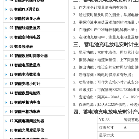
04 智能多功能计数器
1
、作为库仑计测量溶液的有效值；
05 智能PID调节仪
2
、通过安时量及时间的测量，掌握电镀
06 智能转速显示表
3
、掌握溶液中主盐及添加剂的消耗量，
07 智能线速数显表
4
、在电解生产中准确控制电解析出量；
08 智能定时继电器
5
、在电池充放电中，测量充电电量及放
三、
蓄电池充电放电安时计主
09 数显频率表
1
、显示功能：实时电流值、周期累计安
10 智能数显时间累计器
2
、报警功能：电流测量值，上下限报警
11 智能电压数显表
3
、输出功能：按设定的安时周期输出继
12 智能电流数显表
4
、断电存储：断电时保持原有数据；
5
、功能转换：可作为安培小时计或安分
13 智能安培小时计
6
、通讯接口：可配隔离
RS232/485
输出
14 智能数显电能表
7
、变送输出：隔离
4
～
20mA
、
0
～
10/2
15 智能单相功率表
8
、仪表电源：默认
AC220V
供电，可选
四、蓄电池充电放电安时计产
16 智能三相功率表
YK-33
智能蓄电
17 高频电磁阀控制器
仪表尺寸
A
18 智能光照度显示仪
显示方式