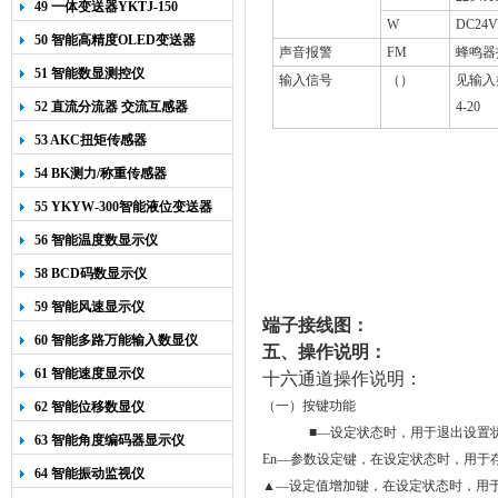
49 一体变送器YKTJ-150
W
DC24V
50 智能高精度OLED变送器
声音报警
FM
蜂鸣器
YK-218
51 智能数显测控仪
输入信号
（）
见输入
52 直流分流器 交流互感器
4-20
53 AKC扭矩传感器
54 BK测力/称重传感器
55 YKYW-300智能液位变送器
56 智能温度数显示仪
58 BCD码数显示仪
59 智能风速显示仪
端子接线图：
60 智能多路万能输入数显仪
五、
操作说明：
61 智能速度显示仪
十六通道操作说明：
（一）按键功能
62 智能位移数显仪
■
—
设定状态时
，用于退出设置
63 智能角度编码器显示仪
En
—参数设定键，
在设定状态时，用于
64 智能振动监视仪
▲—设定值增加键，
在设定状态时
，用