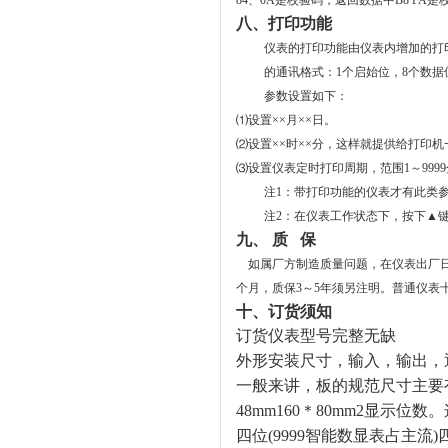
84、0A是校验码，返回数据中B8 FA是校验码
八、
打印功能
仪表的打印功能由仪表内增加的打
的通讯格式：1个启始位，8个数据
参数设置如下：
⑴
设置
××
月
××
日。
⑵
设置
××
时
××
分，这样就提供给打印机
⑶
设置仪表定时打印周期，范围
1
～
9999
注1：带打印功能的仪表才有此类
注2：在仪表工作状态下，按下
▲
九、 质 保
如属厂方制造质量问题，在仪表出厂日
个月，质保3～5年须另注明。普通仪表
十、订货须知
订货仪表型号完整无缺
外形安装尺寸，输入，输出，
一般来讲，板的规范尺寸主要
48mm160
＊
80mm2
显示位数。
四位
(9999
智能数显表占主流
)