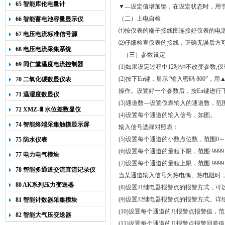
65 智能库伦电量计
▼—设定值增加键，
在设定状态时
，用
（二）上电自检
66 智能蓄电池容量显示仪
⑴按仪表的端子接线图连接好仪表的电
67 电压电流标准信号源
⑵仔细检查仪表的接线，正确无误后方
68 电压电流采集系统
（
三）
参数设定
69 同仁堂温度电流控制器
(1)
如果设定过程中
12
秒钟不改变参数
,
仪
(2)
按下
En
键，显示“输入密码
800
”，用
70 二氧化碳数显仪表
操作。设置好一个参数后，按
En
键进行
71 温湿度数显仪
(3)
通道数—设置仪表输入的通道数，范
72 XMZ-Ⅲ 水位差数显仪
(4)
设置每个通道的输入信号，如图。
74 智能终端采集触摸显示屏
输入信号选择对照表：
(5)
设置每个通道的小数点位数，范围
0
～
75 防水仪表
(6)
设置每个通道的量程下限，范围
-9999
77 电力电气模块
(7)
设置每个通道的量程上限，范围
-9999
78 智能多通道交流直流记录仪
当某通道输入信号为热电偶、热电阻时
80 AK系列压力变送器
(8)
设置
J1
继电器报警点的报警方式，可
(9)
设置
J2
继电器报警点的报警方式。详
81 智能计数器采集模块
(10)
设置每个通道的
J1
报警点报警值，范
82 智能大气压变送器
(11)
设置每个通道的
J1
报警点报警回差值