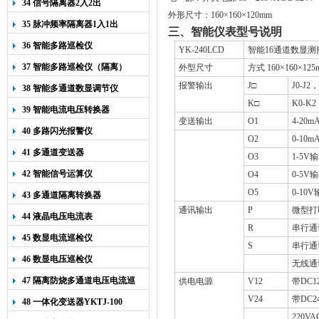
34 信号隔离器2入2出
外形尺寸：
160
×
160
×
120mm
35 脉冲频率隔离器1入1出
三、智能仪表
型号说明
36 智能多路巡检仪
YK-240LCD
智能
16
通道数显测
37 智能多路巡检仪（隔离）
外型尺寸
方式
160
×
160
×
125
报警输出
J
□
J0-J2
，
38 智能多通道数显调节仪
K
□
K0-K2
39 智能电流电压转换器
变送输出
O1
4-20m
40 多路闪光报警仪
O2
0-10m
41 多通道变送器
O3
1-5V
输
42 智能信号运算仪
O4
0-5V
输
O5
0-10V
43 多通道隔离转换器
通讯输出
P
微型打
44 液晶电压电流表
R
串行通
45 数显电流巡检仪
S
串行通
46 数显电压巡检仪
无线通
47 隔离防烧多通道电压电流巡
供电电源
V12
带
DC1
检仪
V24
带
DC2
48 一体化变送器YKTJ-100
220VA