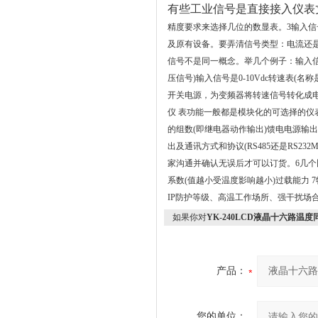
有些工业信号是直接接入仪表
精度要求来选择几位的数显表。
3
输入信
及原有设备。要弄清信号类型：电流还
信号不是同一概念。举几个例子：输入
压信号
)
输入信号是
0-10Vdc
转速表
(
名称
开关电源，为变频器将转速信号转化成
仪
表功能一般都是模块化的可选择的仪
的组数
(
即继电器动作输出
)
馈电电源输出
出及通讯方式和协议
(RS485
还是
RS232M
家沟通并确认无误后才可以订货。
6
几个
系数
(
值越小受温度影响越小
)
过载能力
7
IP
防护等级、高温工作场所、强干扰场
如果你对
YK-240LCD液晶十六路温
产品：
您的单位：