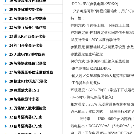
19 智能温湿度控制仪表
·
DC 0
～
5V (
负载电阻≥
250K
Ω
)
20 数显称重控制仪表
（Z多每路可带
2
路模拟量输出，用户订
特
性：
21 智能液位显示控制表
控制方式·可选择上限、下限或上上限、
22 智能（后备）操作器
控制设定值·控制设定值和回差值全量程
23 通讯RS485显示仪表
温度补偿·
0
～
50
℃温度自动补偿
24 阀门开度显示仪表
参数设定·面板轻触式按键数字设定·参
参数设定值密码锁定
25 无线GPRS测控仪表
保护方式·热电偶热电阻输入断线报警
26 智能快速峰值记录仪
·继电器输出状态
LED
指示
27 智能温压补偿流量积算仪
·输入超／欠量程报警·输入超范围闪烁
28 快速0.1秒无纸记录仪
·工作异常自动复位
环境温度：
(-20
～
70)
℃（常温下开机运
29 称重放大器TS-2
(0
～
50)
℃
(
热电偶信号输入
)
30 智能数显计米器
相对湿度：≤
85%
无凝露避免在带有腐蚀
31 万能输入数字测控仪
通讯输出：接口方式——隔离串行双向
32 信号隔离器1入1出
波特率——
1200
～
9600bps
内部自
馈电输出：
DC24V/30mA
（Z大
400mA
，
33 信号隔离器1入2出
电
源：开关电源
85
～
265VAC/DC24V