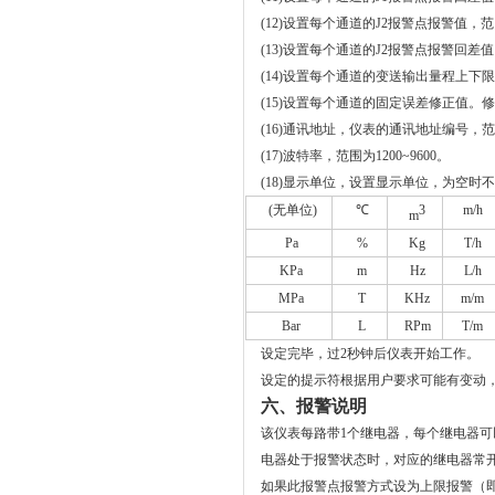
(12)
设置每个通道的
J2
报警点报警值，范
(13)
设置每个通道的
J2
报警点报警回差值
(14)
设置每个通道的变送输出量程上下限
(15)
设置每个通道的固定误差修正值。修
(16)
通讯地址，仪表的通讯地址编号，范
(17)
波特率，范围为
1200~9600
。
(18)
显示单位，设置显示单位，为空时不
(
无单位
)
℃
3
m/h
m
Pa
%
Kg
T/h
KPa
m
Hz
L/h
MPa
T
KHz
m/m
Bar
L
RPm
T/m
设定完毕，过
2
秒钟后仪表开始工作。
设定的提示符根据用户要求可能有变动
六、报警说明
该仪表每路带1个继电器，每个继电器
电器处于报警状态时，对应的继电器常
如果此报警点报警方式设为上限报警（