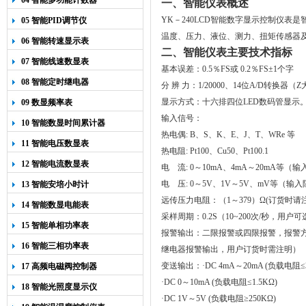
04 智能多功能计数器
一、智能仪表概述
YK－240LCD智能数字显示控制仪
05 智能PID调节仪
温度、压力、液位、测力、扭矩传感器
06 智能转速显示表
二、智能仪表主要技术指标
07 智能线速数显表
基本误差：
0.5
％
FS
或
0.2
％
FS
±
1
个字
08 智能定时继电器
分
辨
力：
1/20000
、
14
位
A/D
转换器（Z
显示方式：十六排四位
LED
数码管显示
09 数显频率表
输入信号：
10 智能数显时间累计器
热电偶
: B
、
S
、
K
、
E
、
J
、
T
、
WRe
等
11 智能电压数显表
热电阻
: Pt100
、
Cu50
、
Pt100.1
12 智能电流数显表
电 流
: 0
～
10mA
、
4mA
～
20mA
等（输
电 压
: 0
～
5V
、
1V
～
5V
、
mV
等（输入
13 智能安培小时计
远传压力电阻：（
1
～
379
）Ω
(
订货时请
14 智能数显电能表
采样周期：
0.2S
（
10~200
次
/
秒，用户可
15 智能单相功率表
报警输出：二限报警或四限报警，报警
16 智能三相功率表
继电器报警输出，用户订货时需注明）
变送输出：·
DC 4mA
～
20mA (
负载电阻≤
17 高频电磁阀控制器
·
DC 0
～
10mA (
负载电阻≤
1.5K
Ω
)
18 智能光照度显示仪
·
DC 1V
～
5V (
负载电阻≥
250K
Ω
)