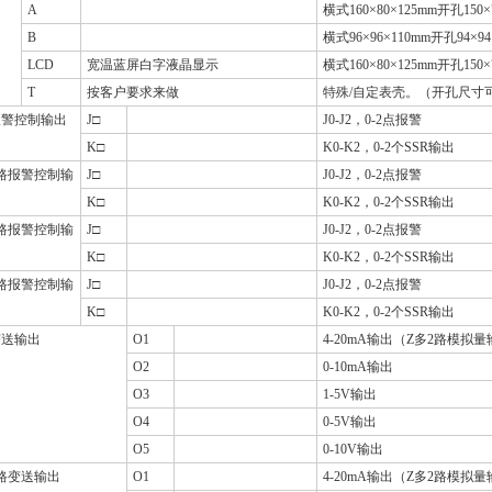
A
横式
160
×
80
×
125mm
开孔
150
×
B
横式
96
×
96
×
110mm
开孔
94
×
94
LCD
宽温蓝屏白字液晶显示
横式
160
×
80
×
125mm
开孔
150
×
T
按客户要求来做
特殊
/
自定表壳。（开孔尺寸
报警控制输出
J
□
J0-J2
，
0-2
点报警
K
□
K0-K2
，
0-2
个
SSR
输出
路报警控制输
J
□
J0-J2
，
0-2
点报警
K
□
K0-K2
，
0-2
个
SSR
输出
路报警控制输
J
□
J0-J2
，
0-2
点报警
K
□
K0-K2
，
0-2
个
SSR
输出
路报警控制输
J
□
J0-J2
，
0-2
点报警
K
□
K0-K2
，
0-2
个
SSR
输出
变送输出
O1
4-20mA
输出（Z多
2
路模拟量
O2
0-10mA
输出
O3
1-5V
输出
O4
0-5V
输出
O5
0-10V
输出
路变送输出
O1
4-20mA
输出（Z多
2
路模拟量