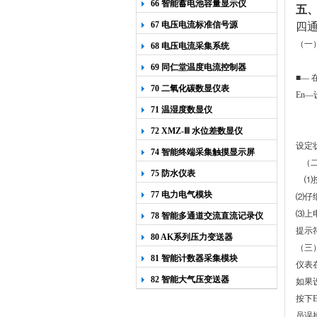
66 智能蓄电池容量显示仪
五
67 电压电流标准信号源
四
（一
68 电压电流采集系统
69 同仁堂温度电流控制器
■
—
70 二氧化碳数显仪表
En
71 温湿度数显仪
72 XMZ-Ⅲ 水位差数显仪
设定
74 智能终端采集触摸显示屏
（
75 防水仪表
⑴
77 电力电气模块
⑵仔
⑶
上
78 智能多通道交流直流记录仪
提示
80 AK系列压力变送器
（三
81 智能计数器采集模块
仪表
82 智能大气压变送器
如果
按下
员误