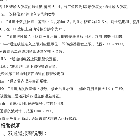
现
-LP-
请输入仪表的通道数
,
范围从
1-4
，出厂值设为
4
表示仪表为
4
通道输入仪表。
-Sn
，选择仪表*路输入信号的类型
ot
—*通道小数点位置，范围
0
～
3
，如
dot=2
，则显示格式为
XX.XX
。对于热电阻、热
℃
，在
1000
度以上自动转换
分辨率
为
1
℃
。
-PL
—*通道线性输入下限对应显示值，即传感器量程下限，范围
-1999
～9999。
-PH
—*通道线性输入上限对应显示值，即传感器量程上限，范围
-1999
～9999。
次设置第二通道到第四通道的输入参数。
 1HA
：*通道继电器上限报警设定值。
1LA
：*通道继电器下限报警设定值。
次设置第二通道到第四通道的报警设定值。
-Eo
—*通道零点误差修正系数。
-FS
—*通道满度误差修正系数。
修正后显示值=（修正前测量值 + 1Eo）*1FS。
设置第二通道到第四通道的误差修正。
Addr
—通讯地址即仪表编号，范围
1
～
99
。
通讯的波特率，范围
1200
～
9600
。
设置完毕显示
-End
，退出设置状态进入运行状态。
、报警说明
）、双通道报警说明：