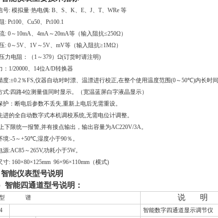
信号
:
模拟量·热电偶
: B
、
S
、
K
、
E
、
J
、
T
、
WRe
等
阻
: Pt100
、
Cu50
、
Pt100.1
流
: 0
～
10mA
、
4mA
～
20mA
等（输入阻抗≤
250
Ω）
压
: 0
～
5V
、
1V
～
5V
、
mV
等（输入阻抗≥
1M
Ω）
传压力电阻：（
1
～
379
）Ω
(
订货时请注明
)
力：
1/20000
、
14
位
A/D
转换器
精度
:
±
0.2
％
FS,
仪器自动对时漂、温漂进行校正
,
在整个使用温度范围
(0
～
50
℃
)
内长时
方式
:
四路
4
位测量值同时显示。（宽温蓝屏白字液晶显示）
保护：断电后参数不丢失
,
重新上电后无需重设。
先进的全自动数字式本机调校系统
,
无需电位计调整。
上下限统一报警
,
并有接点输出，输出容量为
AC220V/3A
。
环境
:-5
～
+50
℃
,
湿度小于
90
％。
电源
:AC85
～
265V,
功耗小于
5W
。
尺寸
: 160
×
80
×
125mm 96
×
96
×
110mm
（横式
)
、智能仪表
型号说明
1）智能四通道型号说明：
说
明
型
谱
4
智能数字四通道显示调节仪