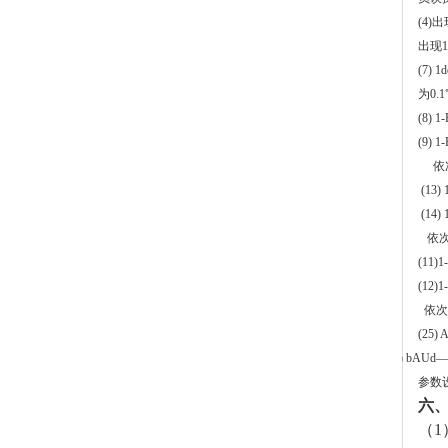
(4)
出
出现
1
(7) 1d
为
0.1
(8) 1
(9) 1
依
(13)
(14) 
依
(11)1
(12)1
依次
(25) 
(26) bAUd
—
参数
六
（
1