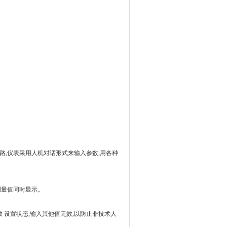
路
,
仪表采用人机对话形式来输入参数
,
用各种
测量值同时显示。
数
设置状态
,
输入其他值无效
,
以防止非技术人