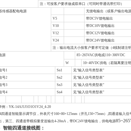
注：可按客户要求做成双串口（可同时带通讯带打印）
器传感器配电电源
无馈电输出（或客户输出电
V5
带
DC5V
馈电输出
V10
带
DC10V
馈电输出
V12
带
DC12V
馈电输出
V24
带
DC24V
馈电输出
注：输出电流大小按客户要求可定做（
4
线制请注
电源
85~265VAC供电或110~300VDC
W
10~40VDC供电（若隔离要注
信号1
Sn1
见“输入信号类型表”
信号2
Sn2
见“输入信号类型表”
信号3
Sn3
见“输入信号类型表”
信号4
Sn4
见“输入信号类型表”
例：YK-14AJ1J1O1O1V24_4-20
-14四通道智能显示调节仪，外表尺寸
160
×
80
×
125mm
（开孔
150
×
75mm
）
,四通道输入信
85~26
出，第三、四通道带模拟量变送输出
4-20mA
，带
DC24V
馈电输出，供电电源
）智能四通道接线图：