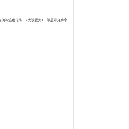
电偶等温度信号，Z大设置为
1
，即显示分辨率