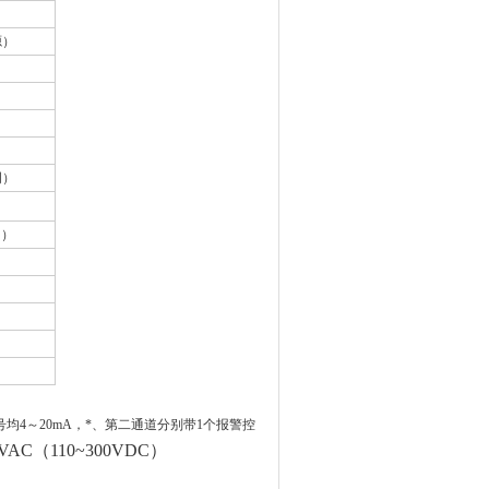
源）
明）
明）
号均4～20mA，*、第二通道分别带1个
报警控
5VAC（110~300VDC）