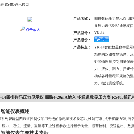
表 RS485通讯接口
产品名称：
四排数码压力显示仪 四路4
显压力表 RS485通讯接口
点击放大
产品型号：
YK-14
产品报价：
产品特点：
YK-14智能数显数字显
精度的双路数显温度、压
矩等物理量控制测量仪表
力、液位、测力、扭矩传
构成各种量程和规格的温
力、扭矩测控系统。
K-14四排数码压力显示仪 四路4-20mA输入 多通道数显压力表 RS485通讯
、智能仪表概述
4
系列智能型四通道控制仪采用先进的微电脑技术及芯片
,
性能可靠
,
抗干扰能力强
,
与
、压力、液位、流量、重量等工业过程参数进行显示测量、报警控制、变送输出、数
、智能仪表主要技术指标