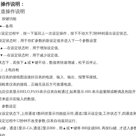
、操作说明：
通道操作说明
）按键功能
●—备用
在设定过程中，按一下返回上一次设定操作，按下不动大于
2
秒钟则退出设定状态。
—设定状态时，用于存贮参数的新设定值并进入下一个参数设置
▲—在设定状态时，用于增加设定值。
▼
—在设定状态时，用于减少设定值。
状态下，若按下
▲或
▼键不动，数值将快速增减，松手后停止。
二）上电自检
按仪表的接线图连接好仪表的电源、输入、输出、报警等接线。
细检查仪表的接线，正确无误后方可接通电源。
电后仪表显示
HELO,PASS
表示仪表自检通过
,
如果显示
-HH-
表示超量限或断偶及热阻开
符来提示应输入的数据。
）参数设定
在
设定状态下
,
上排通道
1
数码管显示功能提示符
,
通道
2
显示设定值
;
工作状态下
,
四通道
设定过程中
12
秒钟不改变参数
,
仪表自动返回运行。
En
键，通道
1
显示
-Cd-,
通道
2
显示
800
，用▲或
▼键
将
800
设成
808,
再按
En
键
,
才进入参
操作。