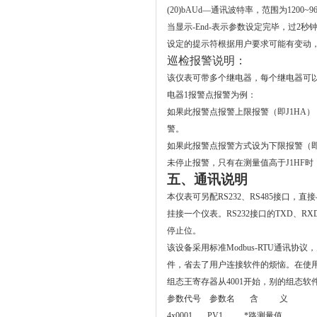
(20)bAUd
—通讯波特率，范围为
1200~9
当显示
-End-
表示参数设定完毕，过
2
秒
设定的提示符根据用户要求可能有变动
巡检报警说明：
该仪表可带多个继电器，每个继电器可
电器
1
报警点报警为例：
如果此报警点报警上限报警（即
J1HA
）
警。
如果此报警点报警方式设为下限报警（
未停止报警，只有在测量值高于
J1HF
时
五、通讯说明
本仪表可另配RS232、RS485接口，
挂接一个仪表。
RS232接口的TXD、
停止位。
该设备采用标准Modbus-RTU通讯
件，省去了用户连接软件的烦恼
。在使用
组态王寄存器从4001开始，别的组态软件
参数代号 参数名 含 义
4x0001 PV1 *路测量值