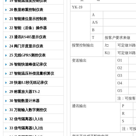
19 智能温湿度控制仪表
YK-19
20 数显称重控制仪表
A
21 智能液位显示控制表
A/S
22 智能（后备）操作器
B
23 通讯RS485显示仪表
T
按客户要求来做
报警控制输出
J
□
可定做
16
路
24 阀门开度显示仪表
K
□
可定做
16
路
25 无线GPRS测控仪表
变送输出
O1
26 智能快速峰值记录仪
O2
27 智能温压补偿流量积算仪
O3
28 快速0.1秒无纸记录仪
O4
O5
29 称重放大器TS-2
注：可按客
30 智能数显计米器
通讯输出
P
31 万能输入数字测控仪
R
32 信号隔离器1入1出
S
33 信号隔离器1入2出
注：可