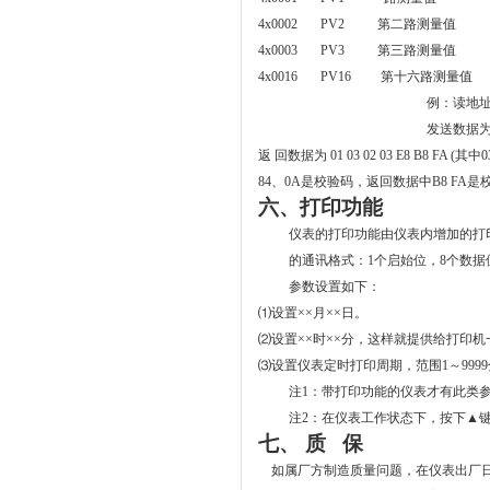
4x0002 PV2 第二路测量值
4x0003 PV3 第三路测量值
4x0016 PV16 第十六路测量值
例：读地址为
发送数据为 01 
返 回数据为 01 03 02 03 E8 B8 
84、0A是校验码，返回数据中B8 FA是校验码
六、
打印功能
仪表的打印功能由仪表内增加的打
的通讯格式：1个启始位，8个数据
参数设置如下：
⑴
设置
××
月
××
日。
⑵
设置
××
时
××
分，这样就提供给打印机
⑶
设置仪表定时打印周期，范围
1
～
9999
注1：带打印功能的仪表才有此类
注2：在仪表工作状态下，按下
▲
七、 质 保
如属厂方制造质量问题，在仪表出厂日