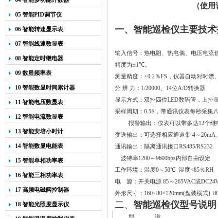
04 智能多功能计数器
（使用
05 智能PID调节仪
一、智能巡检仪主要技术
06 智能转速显示表
07 智能线速数显表
输入信号：热电阻、热电偶、电压电流
08 智能定时继电器
精度为±
1
℃。
09 数显频率表
测量精度：±
0.2
％
FS
，仪器自动对时漂
10 智能数显时间累计器
分
辨
力：
1/20000
、
14
位
A/D
转换器
显示方式：双排四位
LED
数码管，上排
11 智能电压数显表
采样周期：
0.5S
，带通讯仪表每秒采集
12 智能电流数显表
报警输出：
仪表可以带多达12个继电
13 智能安培小时计
变送输出：可选择相应通道带
4
～
20
m
A
14 智能数显电能表
通讯输出：隔离通讯接口
RS485/RS232
波特率
1200
～9600bps内部自由设定
15 智能单相功率表
工作环境：温度
0
～
50
℃
湿度
<
85
％
RH
16 智能三相功率表
电
源：开关电源
85
～
265VAC
或
DC2
17 高频电磁阀控制器
外形尺寸：
160
×
80
×
120mm(
盘装横式
) 8
二、
智能巡检仪型号说明
18 智能光照度显示仪
型
谱