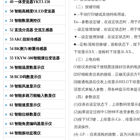
49 一体变送器YKTJ-150
（二）按键功能
50 智能高精度OLED变送器
●—
手动打印键或其他特殊用途。
YK-218
51 智能数显测控仪
En
—参数设定键，
在设定状态时，用于
—设定值增加键，
在设定状态时
，用于
52 直流分流器 交流互感器
▼—设定值增加键，
在设定状态时
，用
53 AKC扭矩传感器
■
—定检
/
巡检切换键，巡检状态下，按
54 BK测力/称重传感器
下排显示
XX
；巡检时下排显示
-XX-
。
55 YKYW-300智能液位变送器
（三）上电自检
⑴按仪表的端子接线图连接好仪表的电
56 智能温度数显示仪
⑵仔细检查仪表的接线，正确无误后方
58 BCD码数显示仪
⑶接通电源后
仪表上排显示
HELO
下排显
59 智能风速显示仪
话形式来输入参数，用各种提示符来提
60 智能多路万能输入数显仪
（
四）
参数设定
(1)
仪表在设定状态下，上排数码管显示
61 智能速度显示仪
(2)
如果设定过程中
12
秒钟不改变参数
,
仪
62 智能位移数显仪
(3)
按下
SET
键，上排显示
-Cd-
，排显示
8
63 智能角度编码器显示仪
员误操作。
64 智能振动监视仪
(4) -LP-
：仪表巡检的路数，设为
16
表示