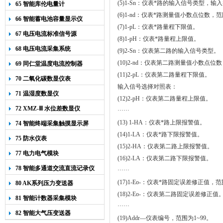
(5)1-Sn
：仪表*路的输入信号类型，输
65 智能库伦电量计
(6)1-nd
：仪表*路测量值小数点位数，范
66 智能蓄电池容量显示仪
(7)1-pL
：仪表*路量程下限值。
67 电压电流标准信号源
(
8)1
-
pH：
仪表*路量程上限值。
68 电压电流采集系统
(9)2-Sn
：仪表第二路的输入信号类型。
(10)2-nd
：仪表第二路测量值小数点位数
69 同仁堂温度电流控制器
(11)2-pL
：仪表第二路量程下限值。
70 二氧化碳数显仪表
输入信号选择对照表：
71 温湿度数显仪
(
12)2
-
pH：
仪表第二路量程上限值。
72 XMZ-Ⅲ 水位差数显仪
······
(13)
1-HA
：仪表*路上限报警值。
74 智能终端采集触摸显示屏
(14)
1-LA
：仪表*路下限报警值。
75 防水仪表
(15)
2-HA
：仪表第二路上限报警值。
77 电力电气模块
(16)
2-LA
：仪表第二路下限报警值。
78 智能多通道交流直流记录仪
······
(17)1-Eo-
：仪表*路固定误差修正值，范
80 AK系列压力变送器
(18)2-Eo-
：仪表第二路固定误差修正值
81 智能计数器采集模块
······
82 智能大气压变送器
(19)Addr
—仪表编号，范围为
1~99
。