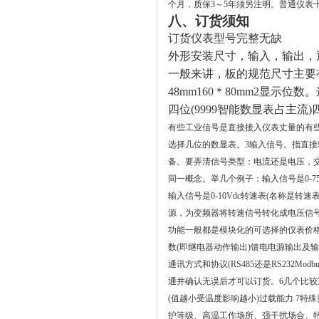
个月，质保3～5年须另注明。普通仪表
八、订货须知
订货仪表型号完整无缺
外形安装尺寸，输入，输出，
一般来讲，板的规范尺寸主要
48mm160
＊
80mm2
显示位数。
四位
(9999
智能数显表占主流
)
有些工业信号是直接接入仪表丈量的有
选择几位的数显表。
3
输入信号。指直接
备。要弄清信号类型：电流还是电压，
同一概念。举几个例子：输入信号是
0-7
输入信号是
0-10Vdc
转速表
(
名称是转速
源，为变频器将转速信号转化成电压信
功能一般都是模块化的可选择的仪表价
数
(
即继电器动作输出
)
馈电电源输出及输
通讯方式和协议
(RS485
还是
RS232Modb
通并确认无误后才可以订货。
6
几个比较
(
值越小受温度影响越小
)
过载能力
7
特殊
护等级、高温工作场所、强干扰场合、