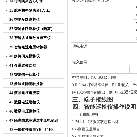
变送器传感器配电电源
34 信号隔离器2入2出
35 脉冲频率隔离器1入1出
36 智能多路巡检仪
37 智能多路巡检仪（隔离）
38 智能多通道数显调节仪
供电电源
39 智能电流电压转换器
40 多路闪光报警仪
输入信号
41 多通道变送器
42 智能信号运算仪
型号举例：YK-19AJ2-P100
43 多通道隔离转换器
YK-19系列智能巡检仪，PT100输入，
85~2
继电器报警控制输出，供电电源
44 液晶电压电流表
三、端子接线图
45 数显电流巡检仪
四、智能巡检仪操作说明
46 数显电压巡检仪
（一）面板说明
47 隔离防烧多通道电压电流巡
1-24：1-24路报警状态指示灯
检仪
PV-测量值显示窗
48 一体化变送器YKTJ-100
SV-巡检通道显示窗