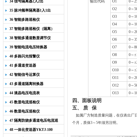
34 信号隔离器2入2出
输出代码
O
1
0
～
2
O
2
0
～
5
35 脉冲频率隔离器1入1出
O
3
0
～
1
36 智能多路巡检仪
O
4
0
～
1
37 智能多路巡检仪（隔离）
O
5
0
～
2
38 智能多通道数显调节仪
O6
0
～
3
39 智能电流电压转换器
O7
0
～
8
O8
0
～±
40 多路闪光报警仪
O9
0
～±
41 多通道变送器
O10
0
～±
42 智能信号运算仪
O11
0
～
2
43 多通道隔离转换器
O12
0
～
5
44 液晶电压电流表
O13
0
～
1
四、面板说明
45 数显电流巡检仪
五、 质 保
46 数显电压巡检仪
如属厂方制造质量问题，在仪表出厂日
47 隔离防烧多通道电压电流巡
个月，质保3～5年须另注明。
检仪
48 一体化变送器YKTJ-100