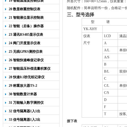
19 智能温湿度控制仪表
外形尺寸：
160
×
80
×
125mm
，仪表重量：
随机配件：简单说明书一份，合格证一
20 数显称重控制仪表
三、型号选择
21 智能液位显示控制表
型
谱
22 智能（后备）操作器
YK-XHY
23 通讯RS485显示仪表
仪表
LCD
液晶
尺寸
24 阀门开度显示仪表
A
A/L
单排
25 无线GPRS测控仪表
A/S
26 智能快速峰值记录仪
B
27 智能温压补偿流量积算仪
B/L
双排
28 快速0.1秒无纸记录仪
C
29 称重放大器TS-2
C/L
单排
C/S
30 智能数显计米器
D
31 万能输入数字测控仪
F
32 信号隔离器1入1出
T
按客
33 信号隔离器1入2出
接下表