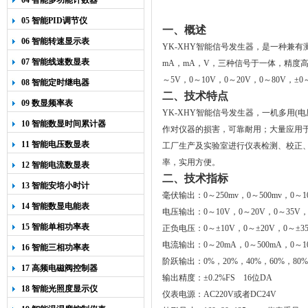
04 智能多功能计数器
05 智能PID调节仪
一、概述
06 智能转速显示表
YK-XHY
智能信号发生器，是一种兼有
07 智能线速数显表
mA
，
mA
，
V
，三种信号于一体，精度
～
5V
，
0
～
10V
，
0
～
20V
，
0
～80
V
，±
0
08 智能定时继电器
二、技术特点
09 数显频率表
YK-XHY
智能信号发生器，一机多用
(
电
10 智能数显时间累计器
作对仪器的损害，可靠耐用；大量应用
11 智能电压数显表
工厂生产及实验室进行仪表检测、校正
率，实用方便。
12 智能电流数显表
二、技术指标
13 智能安培小时计
毫伏输出：
0
～
250mv
，
0
～
500mv
，
0
～
1
14 智能数显电能表
电压输出：
0
～
10V
，
0
～
20V
，
0
～
35V
15 智能单相功率表
正负电压：
0
～±
10V
，
0
～±
20V
，
0
～±
3
电流输出：
0
～
20mA
，
0
～
500mA
，
0
～
1
16 智能三相功率表
阶跃输出：
0%
，
20%
，
40%
，
60%
，
80%
17 高频电磁阀控制器
输出精度：±
0.2%FS
16
位
DA
18 智能光照度显示仪
仪表电源：
AC220V
或者
DC24V