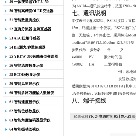
49 一体变送器YKTJ-150
(6) bAUd
—通讯的波特率，范围
1200
～9
50 智能高精度OLED变送器
七、
通讯说明
YK-218
51 智能数显测控仪
本仪表可另配RS232、RS485接口，
15m
，只能挂接一个仪表。
RS232接
52 直流分流器 交流互感器
位﹑无
校验
﹑
1
个停止位。采用
标准Mo
53 AKC扭矩传感器
modicon(*康)的PLC,Modbus
54 BK测力/称重传感器
参数代号 参数名 含 义
55 YKYW-300智能液位变送器
4x0001 PV 累计时间值
4x0002 HA 上限报警值
56 智能温度数显示仪
例：读地址A
58 BCD码数显示仪
发送数据为 01 
59 智能风速显示仪
返回数据为 01 03 02 03 E8 B8 FA
60 智能多路万能输入数显仪
0A是校验码，返回数据中B8 FA是校验码。如
八、端子接线
61 智能速度显示仪
62 智能位移数显仪
如果你对
YK-24电源时间累计显示仪
感
63 智能角度编码器显示仪
64 智能振动监视仪