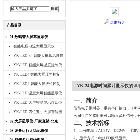
点击放大
产品目录
01 数码管大屏幕显示仪
智能电压电流大屏显示仪
YK-LED-34 智能大屏幕温度显
示仪
YK-LED 智能大屏温度控制仪
YK-LED4 智能大屏压力控制
仪
YK-LED4 智能大屏液位控制
YK-24电源时间累计显示仪
的详
仪
YK-LED 温度大屏智能显示仪
一、简介
四位十寸
YK-LED 大屏智能显示仪四位
智能电子累时器，带有串口输出，（
RS4
八寸
YK-LED 四位五寸大屏智能显
公司生产的累时器可以输入多种信号，
示仪
02 大屏显示仪-厂家直销-北京
二、技术指标
宇科泰吉
03 设备运行无纸记录仪
1
、工作电源：
AC24V
、
DC24V
、
110V
2
、显示方式：
6
位
LED
数码显示。