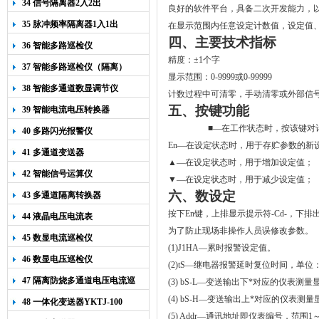
34 信号隔离器2入2出
良好的软件平台，具备二次开发能力，
35 脉冲频率隔离器1入1出
在显示范围内任意设定计数值，设定值
四、主要技术指标
36 智能多路巡检仪
精度：±1个字
37 智能多路巡检仪（隔离）
显示范围：0-9999或0-99999
38 智能多通道数显调节仪
计数过程中可清零，手动清零或外部信
五、按键功能
39 智能电流电压转换器
■
—在工作状态时，按该键对
40 多路闪光报警仪
En—在设定状态时，用于存贮参数的新
41 多通道变送器
▲—在设定状态时，用于增加设定值；
42 智能信号运算仪
▼
—在设定状态时，用于减少设定值；
六、
数设定
43 多通道隔离转换器
按下
En
键，上排显示提示符
-Cd-
，下排
44 液晶电压电流表
为了防止现场非操作人员误修改参数。
45 数显电流巡检仪
(1)J1HA
—累时报警设定值。
46 数显电压巡检仪
(2)tS
—
继电器报警延时复位时间，单位
47 隔离防烧多通道电压电流巡
(3) bS-L
—
变送输出下*对应的仪表测量
检仪
(4) bS-H
—变送输出上*对应的仪表测量
48 一体化变送器YKTJ-100
(5) Addr
—通讯地址即仪表编号，范围
1