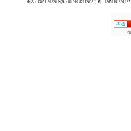
电话：13651191826 传真：86-010-82112623 手机：13651191826,137
推