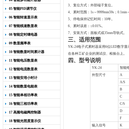
04 智能多功能计数器
3
、复位方式：外部端子复位。
05 智能PID调节仪
4
、累时范围：
1s
～
9999min59s
；
0.1min
06 智能转速显示表
5
、停电保持记忆时间：
10
年。
07 智能线速数显表
6
、累时误差：
≤0.01%
。
7
、安装方式：面板式或
35mm
导轨式。
08 智能定时继电器
三、适用范围
09 数显频率表
YK-24
电子式累时器采用
6
位
LED
数字显
10 智能数显时间累计器
在各种工矿企业的测试仪、检验台上。
四、型号说明
11 智能电压数显表
YK-24
智能
12 智能电流数显表
外型尺寸
A
13 智能安培小时计
A/S
14 智能数显电能表
B
15 智能单相功率表
C
16 智能三相功率表
C/S
D
17 高频电磁阀控制器
F
18 智能光照度显示仪
输入信号
K