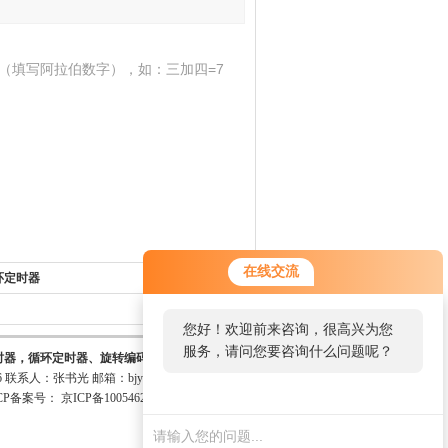
（填写阿拉伯数字），如：三加四=7
在线交流
循环定时器
返回列表>>
您好！欢迎前来咨询，很高兴为您
服务，请问您要咨询什么问题呢？
时器，循环定时器、旋转编码器、智能光栅尺。
6 联系人：张书光 邮箱：
bjyktj@126.com
CP备案号：
京ICP备10054621号-4