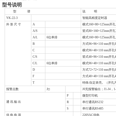
、型号说明
型 谱
说 明
YK-22-3
智能高精度定时器
外 形 尺 寸
A
横式160×80×125mm开孔1
A/S
竖式80×160×125mm开孔7
A/L
6位单排
横式160×80×125mm开孔1
B
方式96×96×110 mm开孔9
C
横式96×48×110 mm开孔9
C/S
竖式48×96×110 mm开孔4
C/L
6位单排
横式96×48×110 mm开孔9
D
方式72×72×110 mm开孔6
F
方式48×48×110 mm开孔4
T
特殊/自定表壳。（开孔尺
报警点数
J□
J0无报警输出；J1-J4，1
P
微型打印机
通 讯 输 出
R
串行通讯RS232
S
串行通讯RS485
供 电 电 源
220VAC供电