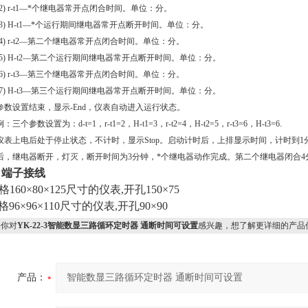
2) r-t1
—*个继电器常开点闭合时间。单位：分。
3) H-t1
—*个运行期间继电器常开点断开时间。单位：分。
4) r-t2
—第二个继电器常开点闭合时间。单位：分。
5) H-t2
—第二个运行期间继电器常开点断开时间。单位：分。
6) r-t3
—第三个继电器常开点闭合时间。单位：分。
7) H-t3
—第三个运行期间继电器常开点断开时间。单位：分。
参数设置结束，显示
-End
，仪表自动进入运行状态。
例：三个参数设置为：
d-t=1
，
r-t1=2
，
H-t1=3
，
r-t2=4
，
H-t2=5
，
r-t3=6
，
H-t3=6.
仪表上电后处于停止状态，不计时，显示
Stop
。启动计时后，上排显示时间，计时到
1
后，继电器断开，灯灭，断开时间为
3
分钟，*个继电器动作完成。第二个继电器闭合
4
、
端子接线
格160
×80×125
尺寸的仪表,开孔150
×75
格96
×96×110
尺寸的仪表,开孔90
×90
你对
YK-22-3智能数显三路循环定时器 通断时间可设置
感兴趣，想了解更详细的产品
产品：