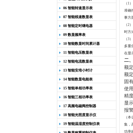
（
1
）
06 智能转速显示表
准确
07 智能线速数显表
事方
（
2
）
08 智能定时继电器
时方
09 数显频率表
（
3
）
10 智能数显时间累计器
多重
11 智能电压数显表
在显
二
12 智能电流数显表
额定
13 智能安培小时计
额定
14 智能数显电能表
固有
15 智能单相功率表
使用
精度
16 智能三相功率表
显示
17 高频电磁阀控制器
报警
18 智能光照度显示仪
（本
19 智能温湿度控制仪表
集，
功率
20 数显称重控制仪表