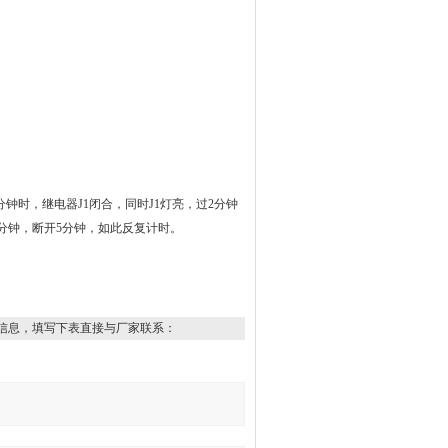
分钟时，继电器
J1
闭合，同时
J1
灯亮，过
2
分钟
分钟，断开
5
分钟，如此反复计时。
信息，填写下表直接与厂家联系：