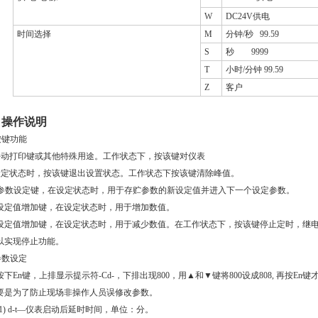
W
DC24V供电
时间选择
M
分钟/秒 99.59
S
秒 9999
T
小时/分钟 99.59
Z
客户
、操作说明
按键功能
手动打印键或其他特殊用途。工作状态下，按该键对仪表
设定状态时，按该键退出设置状态。工作状态下按该键清除峰值。
参数设定键，在设定状态时，用于存贮参数的新设定值并进入下一个设定参数。
设定值增加键，在设定状态时，用于增加数值。
设定值增加键，在设定状态时，用于减少数值。在工作状态下，按该键停止定时，继
以实现停止功能。
参数设定
按下
En
键，上排显示提示符
-Cd-
，下排出现
800
，用▲和
▼
键将
800
设成
808,
再按
En
键
要是为了防止现场非操作人员误修改参数。
1) d-t
—仪表启动后延时时间，单位：分。