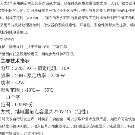
人类Z早使用的定时工具是沙漏或水漏，但在钟表诞生发展成熟之后，人们开始尝试
控制时间的目的。定时器确实是一项了不起的发明，使相当多需要人控制时间的工作
面，制成了定时（zha dan）。现在的不少家用电器都安装了定时器来控制开关或工作
采用单片机微处理器控制，使仪器的系统稳定性、可靠性、安全性等都大为提高。编
式控制继电器输出。
功能特点
保护、隔离设计、抗干扰能力强、可靠性高
示范围内任意设定设定值、断电参数保持不丢失。
、主要技术指标
电压：220C AC~ 额定电流：10A
频率：50Hz 额定功率：2200W
功率：≤2W
温度范围：-10℃— +55℃
：±1个字
范围：0-9999分
方式、继电器触点容量为220V/3A（阻性）
公司仪表自行研发生产，种类多，功能全，可以按客户需求定做产品。如用户可选快速
高精度
16
位
D/A
输出，输入信号
20
段曲线修正，满
5
位显示或
6
位显示，液晶显示，特殊
的馈电输出等，订货时注明）