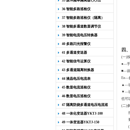
35 脉冲频率隔离器1入1出
36 智能多路巡检仪
37 智能多路巡检仪（隔离）
38 智能多通道数显调节仪
39 智能电流电压转换器
40 多路闪光报警仪
四
41 多通道变送器
(
一
)
42 智能信号运算仪
●—
43 多通道隔离转换器
■
—
En
—
44 液晶电压电流表
▲—
45 数显电流巡检仪
▼—
46 数显电压巡检仪
也可
47 隔离防烧多通道电压电流巡
(
二
)
检仪
48 一体化变送器YKTJ-100
49 一体变送器YKTJ-150
(