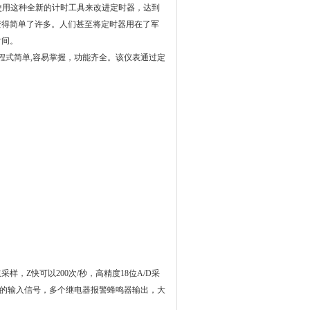
使用这种全新的计时工具来改进定时器，达到
变得简单了许多。人们甚至将定时器用在了军
时间。
程式简单
,
容易掌握，功能齐全。该仪表通过定
采样，Z快可以
200
次
/
秒，高精度
18
位
A/D
采
的输入信号，多个继电器报警蜂鸣器输出，大