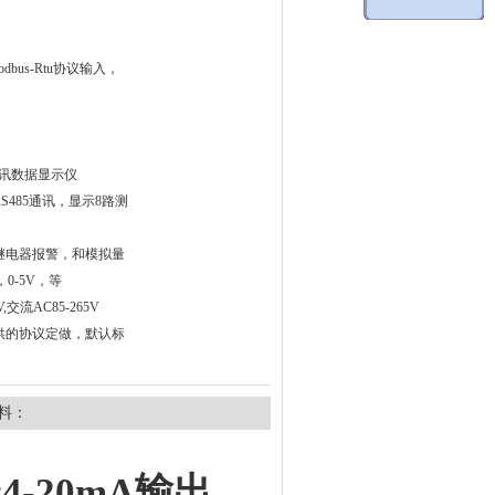
dbus-Rtu协议输入，
m通讯数据显示仪
S485通讯，显示8路测
继电器报警，和模拟量
，0-5V，等
交流AC85-265V
供的协议定做，默认标
料：
4-20mA输出