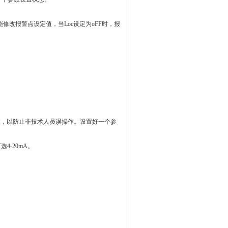
能修改报警点设定值，当Loc设定为oFF时，报
效，以防止非技术人员误操作。设置好一个参
可选
4-20mA
。