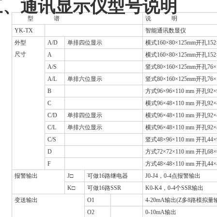
三、通讯显示仪型号说明
型
谱
说
明
YK-TX
智能通讯数显仪
外型
A/D
单排四位显示
横式
160
×
80
×125
mm
开孔
152
尺寸
A
横式
160
×
80
×125
mm
开孔
152
A/S
竖式
80
×
160
×
125mm
开孔
76
×
A/L
单排六位显示
竖式
80
×
160
×
125mm
开孔
76
×
B
方式
96
×
96
×
110 mm
开孔
92
×
C
横式
96
×
48
×
110 mm
开孔
92
×
C/D
单排四位显示
横式
96
×
48
×
110 mm
开孔
92
×
C/L
单排六位显示
横式
96
×
48
×
110 mm
开孔
92
×
C/S
竖式
48
×
96
×
110 mm
开孔
44
×
D
方式
72
×
72
×
110 mm
开孔
68
×
F
方式
48
×
48
×
110 mm
开孔
44
×
报警输出
J
□
可做
16
路继电器
J0-J4
，
0-4
点报警输出
K
□
可做
16
路SSR
K0-K4
，
0-4
个
SSR
输出
变送输出
O1
4-20mA
输出
(
Z多
8
路模拟量输
O2
0-10mA
输出