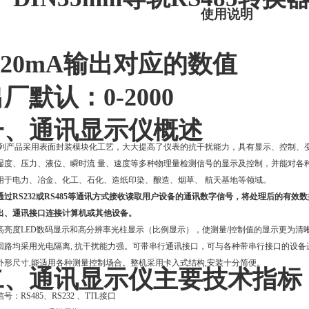
使用说明
-20mA输出对应的数值
厂默认：0-2000
一、通讯显示仪概述
系列产品采用表面封装模块化工艺，大大提高了仪表的抗干扰能力，具有显示、控制、
湿度、压力、液位、瞬时流 量、速度等多种物理量检测信号的显示及控制，并能对各
用于电力、冶金、化工、石化、造纸印染、酿造、烟草、 航天基地等领域。
通过RS232或RS485等通讯方式接收读取用户设备的通讯数字信号，将处理后的有
出、通讯接口连接计算机或其他设备。
高亮度LED数码显示和高分辨率光柱显示（比例显示），使测量/控制值的显示更为清
回路均采用光电隔离, 抗干扰能力强。可带串行通讯接口，可与各种带串行接口的设
外形尺寸,能适用各种测量控制场合。整机采用卡入式结构,安装十分简便。
二、通讯显示仪主要技术指标
信号：
RS485
、
RS232
、TTL接口