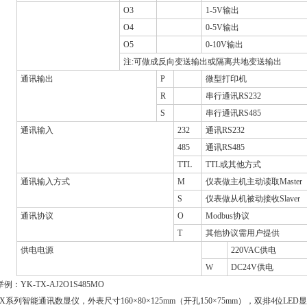
O3
1-5V
输出
O4
0-5V
输出
O5
0-10V
输出
注
:
可做成反向变送输出或隔离共地变送输出
通讯输出
P
微型打印机
R
串行通讯
RS232
S
串行通讯
RS485
通讯输入
232
通讯
RS232
485
通讯
RS485
TTL
TTL
或其他方式
通讯输入方式
M
仪表做主机主动读取
Master
S
仪表做从机被动接收
Slaver
通讯协议
O
Modbus
协议
T
其他协议需用户提供
供电电源
220VAC
供电
W
DC24V
供电
例：YK-TX-AJ2
O
1S485MO
TX
系列智能通讯数显仪，外表尺寸
160
×
80
×
125mm
（开孔
150
×
75mm
），双排
4
位
LED
显