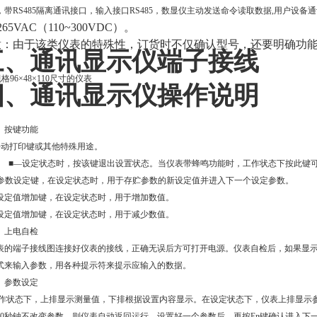
，带RS485隔离通讯接口，输入接口RS485，数显仪主动发送命令读取数据,用户设备
265VAC
（110~300VDC）。
意：由于该类仪表的特殊性，订货时不仅确认型号，还要明确功
三、通讯显示仪端子接线
格96
×48×110尺寸的仪表
四、通讯显示仪操作说明
）
按键功能
手动打印键或其他特殊用途。
■
—
设定状态时
，按该键退出设置状态。
当仪表带蜂鸣功能时，工作状态下按此键
参数设定键，
在设定状态时，用于存贮参数的新设定值并进入下一个设定参数。
设定值增加键，
在设定状态时
，用于增加数值。
设定值增加键，在设定状态时，用于减少数值。
）
上电自检
表的端子接线图连接好仪表的接线，正确无误后方可打开电源。
仪表自检后，如果显
式来输入参数，用各种提示符来提示应输入的数据。
）参数设定
作状态下，上排显示测量值，下排根据设置内容显示。在设定状态下，仪表上排显示
20秒钟不改变参数，则仪表自动返回运行。设置好一个参数后，再按En键确认进入下