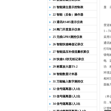
21 智能液位显示控制表
显
22 智能（后备）操作器
23 通讯RS485显示仪表
变送
24 阀门开度显示仪表
1
～5
25 无线GPRS测控仪表
采用
1
通讯
26 智能快速峰值记录仪
打印输
27 智能温压补偿流量积算仪
馈电
28 快速0.1秒无纸记录仪
电
29 称重放大器TS-2
功
环境
30 智能数显计米器
相对
31 万能输入数字测控仪
面板
32 信号隔离器1入1出
7
33 信号隔离器1入2出
（本
出，
34 信号隔离器2入2出
订货