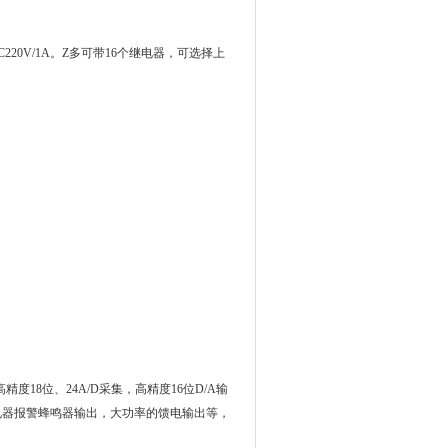
220V/1A。Z多可带16个继电器，
可选择上
高精度
18
位、
24A/D
采集，高精度
16
位
D/A
输
电器报警蜂鸣器输出，大功率的馈电输出等，