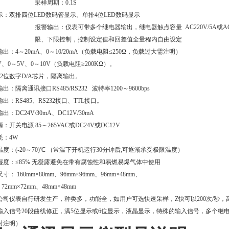
采样周期：
0.1S
示：
双排四位LED数码管显示。单排4位LED数码显示
报警输出：
仪表可带多个继电器输出，继电器触点容量 AC220V/5A或AC
限、下限控制，控制设定值和回差值全量程内自由设定
输出：
4
～
20
m
A
、
0
～
10/20
m
A
（负载电阻
≤
250
Ω，负载过大需注明）
V、0～5V、0～10V（
负载电阻
≥
200K
Ω）。
2
位数字
D/A
芯片，隔离输出。
输出：隔离通讯接口
RS485/RS232
波特率
1200
～9600bps
出：RS485、RS232接口、TTL接口。
输出：
DC24V
/
30
m
A
、
DC12V/30mA
源：开关电源
85
～
265VAC
或
DC24V
或
DC12V
耗：
4W
温度：(
-20
～
70)
℃ （常温下开机运行
30
分钟后
,
可逐渐承受极限温度）
湿度：≤85% 无凝露避免在带有腐蚀性和易燃易爆气体中使用
尺寸：
160mm
×
80mm
、
96mm
×
96mm
、
96mm
×
48mm
、
2mm
×7
2mm
、
48mm
×
48mm
公司仪表自行研发生产，种类多，功能全，如用户可选快速采样，Z快可以
200
次
/
秒，
输入信号
20
段曲线修正，满
5
位显示或
6
位显示，液晶显示，特殊的输入信号，多个继
时注明）