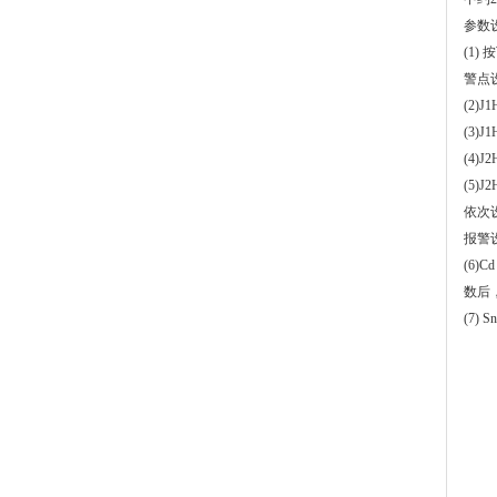
参数
(1)
按
警点
(2)J
(3)J1
(4)J
(5)
依次
报警
(6)Cd
数后
(7) Sn