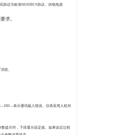
通讯协议为标准MODBUS协议。
供电电源
能要求。
可消音。
示―
HH
―表示通讯输入错误。仪表采用人机对
参数提示符，下排显示设定值。如果设定过程
一个参数设置状态。