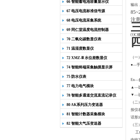
66 智能蓄电池容量显示仪
输出
67 电压电流标准信号源
85~
注
68 电压电流采集系统
69 同仁堂温度电流控制器
⑴C
规
70 二氧化碳数显仪表
71 温湿度数显仪
（一
72 XMZ-Ⅲ 水位差数显仪
●—
74 智能终端采集触摸显示屏
75 防水仪表
En
—
77 电力电气模块
▲—
▼—
78 智能多通道交流直流记录仪
（二
80 AK系列压力变送器
按仪
81 智能计数器采集模块
话形
82 智能大气压变送器
（三
工
中约