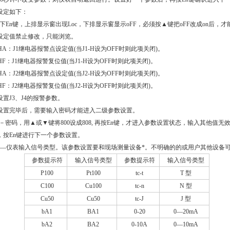
设定如下：
下En键，上排显示窗出现Loc，下排显示窗显示oFF，必须按▲键把oFF改成on后，才
设定值禁止修改，只能浏览。
1HA
：J1继电器报警点设定值(当J1-H设为OFF时则此项关闭)。
HF
：J1继电器报警复位值(当J1-H设为OFF时则此项关闭)。
2HA
：J2继电器报警点设定值(当J2-H设为OFF时则此项关闭)。
J2HF：J2继电器报警复位值(当J2-H设为OFF时则此项关闭)。
设置J3、J4的报警参数。
设置完毕后，需要输入密码才能进入二级参数设置。
－密码，用▲或▼键将
800
设成
808,
再按
En
键，才进入参数设置状态，输入其他值无
，按
En
键进行下一个参数设置。
—
仪表输入信号类型。该参数设置要和现场测量设备*。不明确的的或用户其他设备
参数提示符
输入信号类型
参数提示符
输入信号类型
P100
Pt100
tc
-t
T
型
C100
Cu100
tc
-n
N
型
Cu50
Cu50
tc-
J
J
型
bA1
BA1
0-20
0
―
20mA
bA2
BA2
0-10A
0
―
10mA