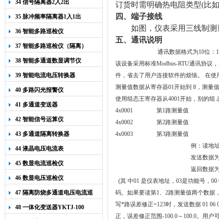
34 信号隔离器2入2出
订货时需明确热电阻类型
(
比
四、端子接线
35 脉冲频率隔离器1入1出
如图，仪表采用三线制测
36 智能多路巡检仪
五、通讯说明
37 智能多路巡检仪（隔离）
通讯数据格式为10位：
38 智能多通道数显调节仪
该设备采用标准Modbus-RTU通讯
39 智能电流电压转换器
件，省去了用户连接软件的烦恼
。 在使
测量值数据从寄存器01开始到 8，测量值
40 多路闪光报警仪
使用组态王寄存器从4001开始，别的组 
41 多通道变送器
4x0001
第1路测量值
42 智能信号运算仪
4x0002
第2路测量值
43 多通道隔离转换器
4x0003
第3路测量值
例：读地址
44 液晶电压电流表
发送数据为 01 
45 数显电流巡检仪
返回数据为 01
46 数显电压巡检仪
(
其 中01 是仪表地址，03是功能号，00
47 隔离防烧多通道电压电流巡
码。如果要读第1、2路测量值两个数据，则可以发送，0
检仪
写*路误差修正=123时，发送数据 01 06 
48 一体化变送器YKTJ-100
正，误差修正范围-100.0～100.0