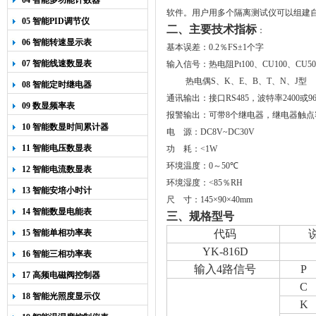
04 智能多功能计数器
软件。用户用多个隔离测试仪可以组建
05 智能PID调节仪
二、主要技术指标
：
06 智能转速显示表
基本误差：
0
.
2
％
FS
±
1
个字
07 智能线速数显表
输入信号：热电阻
Pt100
、
CU100
、
CU50
热电偶
S
、
K
、
E
、
B
、
T
、
N
、
J
型
08 智能定时继电器
通讯输出：接口
RS485
，波特率
2400
或
9
09 数显频率表
报警输出：可带8个继电器，
继电器触
10 智能数显时间累计器
电
源：
DC8V~DC30V
11 智能电压数显表
功
耗：
<1W
环境温度：
0
～
50
℃
12 智能电流数显表
环境湿度：
<
85
％
RH
13 智能安培小时计
尺
寸：
145
×90×40
mm
14 智能数显电能表
三、规格型号
15 智能单相功率表
代码
YK-816D
16 智能三相功率表
输入
4
路信号
P
17 高频电磁阀控制器
C
18 智能光照度显示仪
K