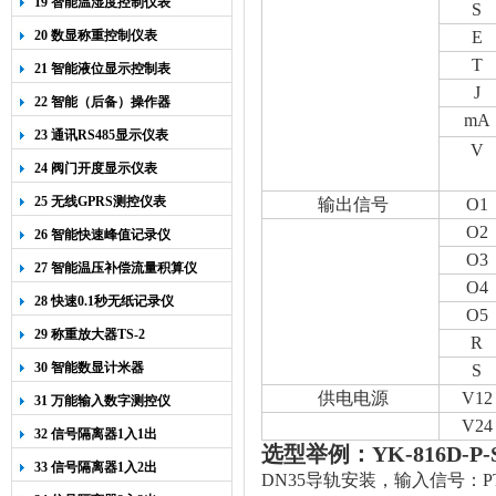
19 智能温湿度控制仪表
S
20 数显称重控制仪表
E
T
21 智能液位显示控制表
J
22 智能（后备）操作器
mA
23 通讯RS485显示仪表
V
24 阀门开度显示仪表
25 无线GPRS测控仪表
输出信号
O1
O2
26 智能快速峰值记录仪
O3
27 智能温压补偿流量积算仪
O4
28 快速0.1秒无纸记录仪
O5
29 称重放大器TS-2
R
30 智能数显计米器
S
供电电源
V12
31 万能输入数字测控仪
V24
32 信号隔离器1入1出
选型举例：
YK-816D-P-
33 信号隔离器1入2出
DN35
导轨安装，输入信号：
P