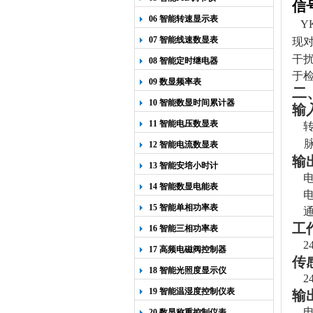
信
06 智能转速显示表
Y
07 智能线速数显表
现
干
08 智能定时继电器
于
09 数显频率表
二
10 智能数显时间累计器
输
11 智能电压数显表
转
脉冲
12 智能电流数显表
输
13 智能安培小时计
电
14 智能数显电能表
电压
15 智能单相功率表
通讯
工
16 智能三相功率表
2
17 高频电磁阀控制器
传
18 智能光照度显示仪
2
19 智能温湿度控制仪表
输
电
20 数显称重控制仪表