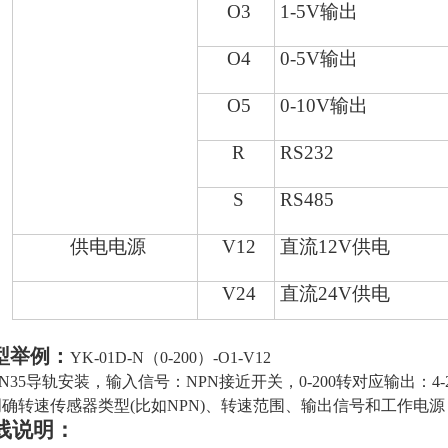
O3
1-5V
输出
O4
0-5V
输出
O5
0-10V
输出
R
RS232
S
RS485
供电电源
V12
直流
12V
供电
V24
直流
24V
供电
型举例：
YK-01D-
N
（
0-200
）-O1-V12
N35导轨安装，输入信号：
NPN接近开关
，
0-200转
对应输出
：4
明确
转速传感器
类型(比如
NPN
)、
转速
范围、输出信号和工作电源
线说明：