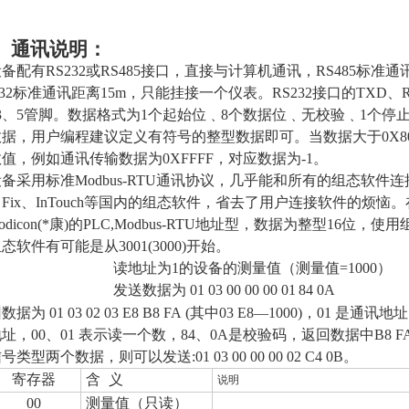
、通讯说明：
备配有RS232或RS485接口，直接与计算机通讯，
RS485标准通
232标准通讯
距离15m，只能挂接一个仪表。
RS232接口的TXD
3、5管脚。数据格式为1个起始位﹑8个数据位﹑无
校验
﹑
1个停
据，用户编程建议定义有符号的整型数据即可。当数据大于0X80
值，例如通讯传输数据为0XFFFF，对应数据为-1。
备采用标准Modbus-RTU通讯协议，几乎能和所有的组态软
Fix、
InTouch
等国内的组态软件，省去了用户连接软件的烦恼
。
odicon(*康)的PLC,Modbus-RTU地址型，数据为整型16位，使
态软件有可能是从3001(3000)开始。
读地址为1的设备的测量值（测量值=1000
）
发送数据为
01 03 00 00 00 0
1
84 0A
回数据为
01 03
02 03 E8 B8 FA (其中03 E8
—
1000)，01 是通讯
址，00、01 表示读一个数，84、0A是校验码，返回数据中B8
号类型两个数据，则可以发送:01 03 00 00 00 02 C4 0B。
寄存器
含
义
说明
00
测量值（只读）