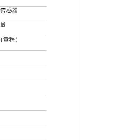
速传感器
关量
（量程）