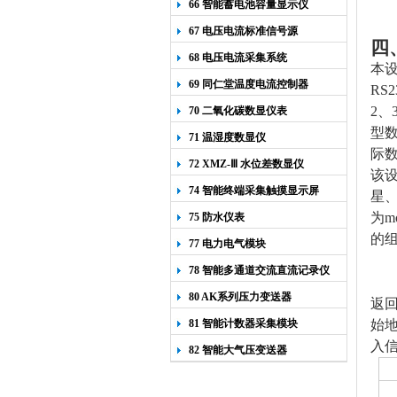
66 智能蓄电池容量显示仪
67 电压电流标准信号源
四
68 电压电流采集系统
本设
69 同仁堂温度电流控制器
RS
2、
70 二氧化碳数显仪表
型数
71 温湿度数显仪
际数
72 XMZ-Ⅲ 水位差数显仪
该设
74 智能终端采集触摸显示屏
星、
为m
75 防水仪表
的组
77 电力电气模块
78 智能多通道交流直流记录仪
80 AK系列压力变送器
返
81 智能计数器采集模块
始地
入信
82 智能大气压变送器