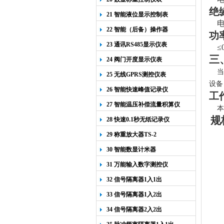
绝
21 智能液位显示控制表
电
22 智能（后备）操作器
功
23 通讯RS485显示仪表
≤
三
24 阀门开度显示仪表
当
25 无线GPRS测控仪表
设备
26 智能快速峰值记录仪
工
27 智能温压补偿流量积算仪
本
规
28 快速0.1秒无纸记录仪
29 称重放大器TS-2
30 智能数显计米器
31 万能输入数字测控仪
32 信号隔离器1入1出
33 信号隔离器1入2出
34 信号隔离器2入2出