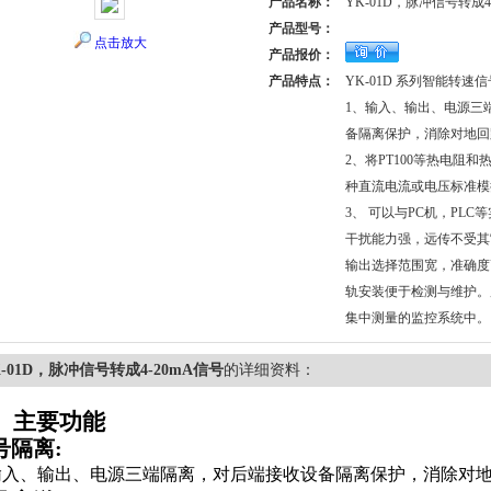
产品名称：
YK-01D，脉冲信号转成4
产品型号：
点击放大
产品报价：
产品特点：
YK-01D 系列智能转速
1、输入、输出、电源三
备隔离保护，消除对地回
2、将PT100等热电阻
种直流电流或电压标准模拟
3、 可以与PC机，PL
干扰能力强，远传不受其
输出选择范围宽，准确度
轨安装便于检测与维护。
集中测量的监控系统中。
K-01D，脉冲信号转成4-20mA信号
的详细资料：
、主要功能
号隔离
:
入、输出、电源三端隔离，对后端接收设备隔离保护，消除对