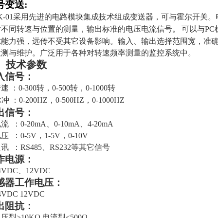
号变送
:
K-01采用先进的电路模块集成技术组成变送器，可与霍尔开关
对不同转速与位置的测量，输出标准的电压电流信号。
可以与PC
扰能力强，远传不受其它设备影响。输入、输出选择范围宽，准确
检测与维护。广泛用于各种对
转速频率
测量的监控系统中
。
、技术参数
入信号：
速 ：0-300转，0-500转，0-1000转
 ：0-200HZ，0-500HZ，0-1000HZ
出信号：
流 ：
0-20mA
、
0-10mA
、
4-20mA
 ：0-5V，1-5V，0-10V
 ：RS485、RS232等其它信号
作电源：
4VDC、12VDC
感器工作电压
：
4VDC 12VDC
出阻抗：
压型≥
10K
Ω 电流型≤
5
00
Ω