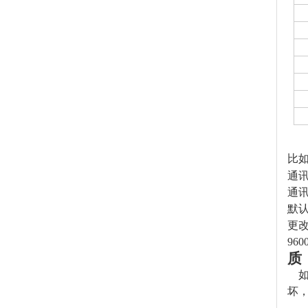
比如
通
通讯
默认
更改
960
质
坏