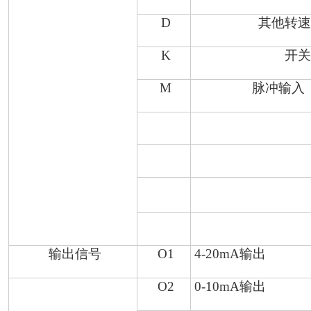
D
其他转
K
开
M
脉冲输入
输出信号
O1
4-20mA
输出
O2
0-10mA
输出