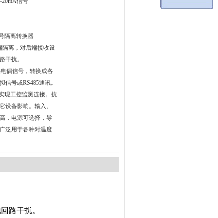
-20mA信号
信号隔离转换器
端隔离，对后端接收设
路干扰。
和热电偶信号，转换成各
信号或RS485通讯。
C等实现工控监测连接。抗
它设备影响。输入、
高，电源可选择，导
广泛用于各种对温度
地回路干扰。