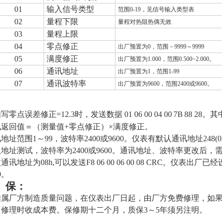
01
输入信号类型
范围
0-19
，见信号输入类型表
02
量程下限
量程对热阻热偶无效
03
量程上限
04
零点修正
出厂预置为
0
，范围－
9999
～
9999
05
满度修正
出厂预置为
1.000
，范围
0.500~2.000
。
06
通讯地址
出厂预置为
1
，范围
1-99
07
通讯波特率
出厂预置为
9600
，范围
2400
或
9600
。
写零点误差修正=12.3时，发送数据 01 06 00 04 00
7B
88 28
讯返回值＝（测量值+零点修正）×满度修正。
地址范围1～99，波特率2400或9600。仪表有默认通讯地址248(
地址测试，波特率为2400或9600。通讯地址、波特率更改后
通讯地址为08h,可以发送F8 06 00 06 00 08 CRC。
仪表出厂已经
0。
 保：
如属厂方制造质量问题，在仪表出厂日起，由厂方免费修理，如
，修理时收成本费。保修期十二个月，质保3～5年须另注明。