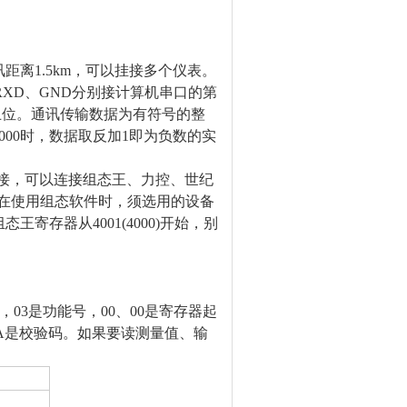
讯
距离1
.5
km，可以挂接多个仪表。
、RXD、GND分别接计算机串口的第
止位。通讯传输数据为有符号的整
00时，数据取反加1即为负数的实
件连接，可以连接组态王、力控、世纪
在使用组态软件时，须选用的设备
用组态王寄存器从4001(4000)开始，别
地址，03是功能号，00、00是寄存器起
 FA是校验码。如果要读测量值、输