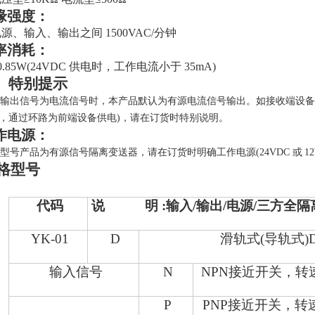
缘强度：
源、输入、输出之间
1500VAC/
分钟
率消耗：
0.85W(24VDC
供电时，工作电流小于
35mA)
、特别提示
输出信号为电流信号时，本产品默认为有源电流信号输出。如接收端设备回路有
，通过环路为前端设备供电)，请在订货时特别说明。
作电源：
型号
产品为有源信号隔离变送器，请在
订货时明确工作电源
(24VDC
或
1
格型号
代码
说 明 :输入/输出/电源/三方全隔
YK-01
D
滑轨式
(
导轨式
)
输入信号
N
NPN接近开关，转
P
PNP接近开关，转