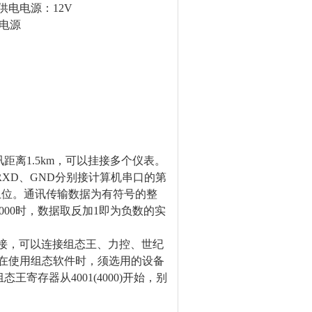
供电电源：
12V
电源
讯
距离1
.5
km，可以挂接多个仪表。
、RXD、GND分别接计算机串口的第
止位。通讯传输数据为有符号的整
00时，数据取反加1即为负数的实
件连接，可以连接组态王、力控、世纪
在使用组态软件时，须选用的设备
用组态王寄存器从4001(4000)开始，别