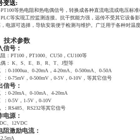
号变送
:
将
PT
100等热电阻和热电偶信号，转换成各种直流电流或电压标
PLC等实现工控监测连接。
抗干扰能力强，远传不受其它设备影
高，电源可选择，导轨安装便于检测与维护。广泛用于各种对温
、技术参数
入信号：
电阻：
PT100，PT
1000、
CU50，CU100
等
电偶：
K、S、E、B、R、T、J型
等
：0-1000ua、0-20mA，4-20mA、0-500mA、0-50A
 ：0-75mV，0-500mV，0-5V，0-10V，
等其它信号
出信号：
 ：
0-20mA
、
0-10mA
、
4-20mA
 ：0-5V，1-5V，0-10V
 ：RS485、RS232
等其它信号
作电源：
VDC、12VDC
电阻激励电流：
2.5
mA