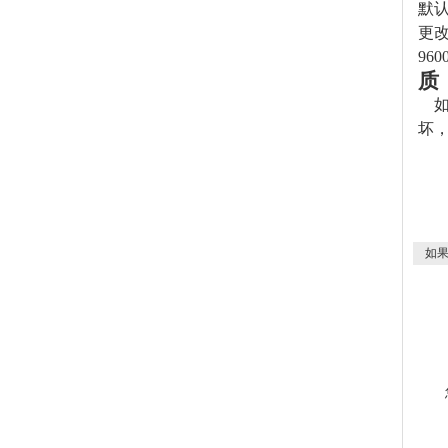
默认
更改
960
质
坏
如果