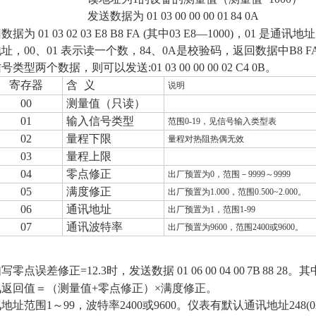
发送数据为
01 03 00 00 00 0
1
84 0A
回数据为
01 03
02 03 E8 B8 FA (其中03 E8
—
1000)，01 是通讯
址，00、01 表示读一个数，84、0A是校验码，返回数据中B8
号类型两个数据，则可以发送:01 03 00 00 00 02 C4 0B。
寄存器
含
义
说明
00
测量值（只读）
01
输入信号类型
范围
0-19
，见信号输入类型表
02
量程下限
量程对热阻热偶无效
03
量程上限
04
零点修正
出厂预置为
0
，范围－
9999
～
9999
05
满度修正
出厂预置为
1.000
，范围
0.500~2.000
。
06
通讯地址
出厂预置为
1
，范围
1-99
07
通讯波特率
出厂预置为
9600
，范围
2400
或
9600
。
写零点误差修正=12.3时，发送数据 01 06 00 04 00
7B
88 28
讯返回值＝（测量值+零点修正）×满度修正。
地址范围1～99，波特率2400或9600。仪表有默认通讯地址248(