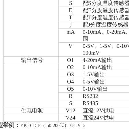
S
配
S
分度温度传感
E
配
E
分度温度传感
T
配
T
分度温度传感
J
配
J
分度温度传感器
mA
0-10mA
、
0-20mA
围
V
0-5V
、
1-5V
、
0-10
100mV
输出信号
O1
4-20mA
输出
O2
0-10mA
输出
O3
1-5V
输出
O4
0-5V
输出
O5
0-10V
输出
R
RS232
S
RS485
供电电源
V12
直流
12V
供电
V24
直流
24V
供电
型举例：
YK-01D-P
（
-50-200
℃）
-O1-V12