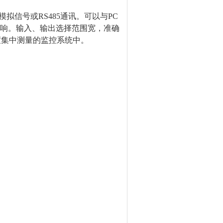
准模拟信号或
RS
485通讯。
可以与PC
响。输入、输出选择范围宽，准确
度
集中
测量的监控系统中
。