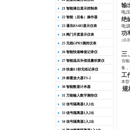
输
21 智能液位显示控制表
电压
22 智能（后备）操作器
绝
电
23 通讯RS485显示仪表
功
24 阀门开度显示仪表
≤
0.
25 无线GPRS测控仪表
26 智能快速峰值记录仪
三
27 智能温压补偿流量积算仪
当输
备，
28 快速0.1秒无纸记录仪
工
29 称重放大器TS-2
本
型
30 智能数显计米器
规
31 万能输入数字测控仪
32 信号隔离器1入1出
33 信号隔离器1入2出
34 信号隔离器2入2出