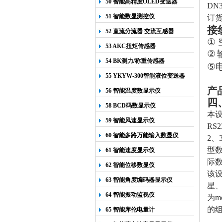
50 智能高精度OLED变送器
DN3
YK-218
51 智能数显测控仪
订
接
52 直流分流器 交流互感器
①
53 AKC扭矩传感器
②
54 BK测力/称重传感器
⑤
55 YKYW-300智能液位变送器
产
56 智能温度数显示仪
四
58 BCD码数显示仪
本设
59 智能风速显示仪
RS
60 智能多路万能输入数显仪
2、
型数
61 智能速度显示仪
际数
62 智能位移数显仪
该设
63 智能角度编码器显示仪
星、
64 智能振动监视仪
为m
的组
65 智能库伦电量计