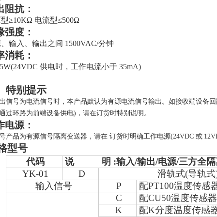
出阻抗：
型≥
10K
Ω 电流型≤
5
00
Ω
缘强度：
源、输入、输出之间
1500VAC/
分钟
率消耗：
85W(24VDC
供电时，工作电流小于
35mA)
、特别提示
出信号为电流信号时，本产品默认为有源电流信号输出。如接收端设备回路有驱
通过环路为前端设备供电)，请在订货时特别说明。
作电源：
号
产品为有源信号隔离变送器，请在
订货时明确工作电源
(24VDC
或
12V
格型号
代码
说 明 :输入/输出/电源/三方全隔
YK-01
D
滑轨式
(
导轨式
输入信号
P
配
PT100
温度传感
C
配
CU50
温度传感
K
配
K
分度温度传感