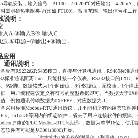
5
导轨安装，输入信号：
PT100
，
-50-200
℃对应输出：
4-20mA
，
货时需明确热电阻类型
(
比如
PT100)
、温
度范围、输出信号和工作
线说明：
空
输入A
③
输入B
④
输入C
电源-
⑥
电源+
⑦
输出+
⑧
输出-
品应用
、通讯说明：
备配有RS232或RS485接口，直接与计算机通讯，
RS485标准通
232标准通讯
距离15m，只能挂接一个仪表。
RS232接口的TXD
3、5管脚。数据格式为1个起始位﹑8个数据位﹑无
校验
﹑
1个停
据，用户编程建议定义有符号的整型数据即可。当数据大于0X80
值，例如通讯传输数据为0XFFFF，对应数据为-1。
备采用标准Modbus-RTU通讯协议，几乎能和所有的组态软
Fix、
InTouch
等国内的组态软件，省去了用户连接软件的烦恼
。
odicon(*康)的PLC,Modbus-RTU地址型，数据为整型16位，使
态软件有可能是从3001(3000)开始。
读地址为1的设备的测量值（测量值=1000
）