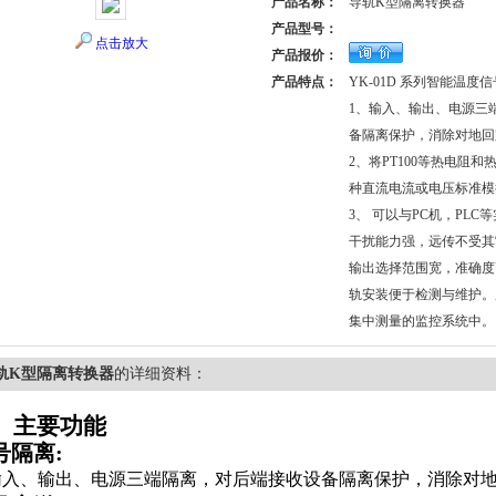
产品名称：
导轨K型隔离转换器
产品型号：
点击放大
产品报价：
产品特点：
YK-01D 系列智能温度
1、输入、输出、电源三
备隔离保护，消除对地回
2、将PT100等热电阻
种直流电流或电压标准模拟
3、 可以与PC机，PL
干扰能力强，远传不受其
输出选择范围宽，准确度
轨安装便于检测与维护。
集中测量的监控系统中。
轨K型隔离转换器
的详细资料：
、主要功能
号隔离
:
入、输出、电源三端隔离，对后端接收设备隔离保护，消除对地