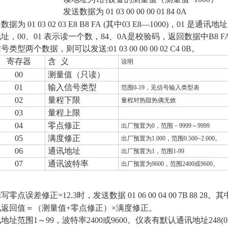
发送数据为
01 03 00 00 00 0
1
84 0A
回数据为
01 03
02 03 E8 B8 FA (其中03 E8
—
1000)，01 是通讯
址，00、01 表示读一个数，84、0A是校验码，返回数据中B8
号类型两个数据，则可以发送:01 03 00 00 00 02 C4 0B。
寄存器
含
义
说明
00
测量值（只读）
01
输入信号类型
范围
0-19
，见信号输入类型表
02
量程下限
量程对热阻热偶无效
03
量程上限
04
零点修正
出厂预置为
0
，范围－
9999
～
9999
05
满度修正
出厂预置为
1.000
，范围
0.500~2.000
。
06
通讯地址
出厂预置为
1
，范围
1-99
07
通讯波特率
出厂预置为
9600
，范围
2400
或
9600
。
写零点误差修正=12.3时，发送数据 01 06 00 04 00
7B
88 28
讯返回值＝（测量值+零点修正）×满度修正。
地址范围1～99，波特率2400或9600。仪表有默认通讯地址248(