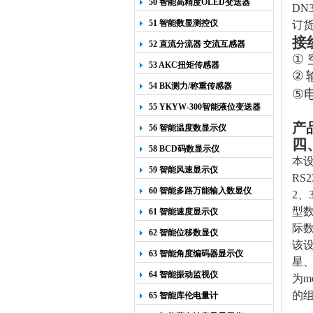
50 智能高精度OLED变送器
DN3
YK-218
51 智能数显测控仪
订
接
52 直流分流器 交流互感器
①
53 AKC扭矩传感器
②
54 BK测力/称重传感器
⑤
55 YKYW-300智能液位变送器
产
56 智能温度数显示仪
四
58 BCD码数显示仪
本设
59 智能风速显示仪
RS
60 智能多路万能输入数显仪
2、
型数
61 智能速度显示仪
际数
62 智能位移数显仪
该设
63 智能角度编码器显示仪
星、
64 智能振动监视仪
为m
的组
65 智能库伦电量计