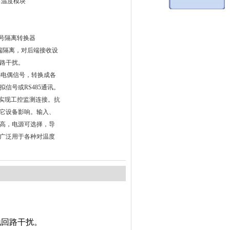
出温度模块
信号隔离转换器
端隔离，对后端接收设
路干扰。
和热电偶信号，转换成各
信号或RS485通讯。
C等实现工控监测连接。抗
它设备影响。输入、
高，电源可选择，导
广泛用于各种对温度
回路干扰。