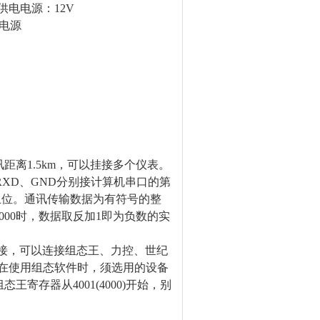
供电电源：
12V
电源
讯
距离1
.5
km，可以挂接多个仪表。
、RXD、GND分别接计算机串口的第
止位。通讯传输数据为有符号的整
00时，数据取反加1即为负数的实
件连接，可以连接组态王、力控、世纪
在使用组态软件时，须选用的设备
用组态王寄存器从4001(4000)开始，别