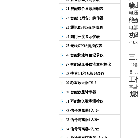
输
21 智能液位显示控制表
电压
22 智能（后备）操作器
绝
电
23 通讯RS485显示仪表
功
24 阀门开度显示仪表
≤
0.
25 无线GPRS测控仪表
26 智能快速峰值记录仪
三
27 智能温压补偿流量积算仪
当输
备，
28 快速0.1秒无纸记录仪
工
29 称重放大器TS-2
本
型
30 智能数显计米器
规
31 万能输入数字测控仪
32 信号隔离器1入1出
33 信号隔离器1入2出
34 信号隔离器2入2出