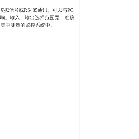
准模拟信号或
RS
485通讯。
可以与PC
响。输入、输出选择范围宽，准确
度
集中
测量的监控系统中
。