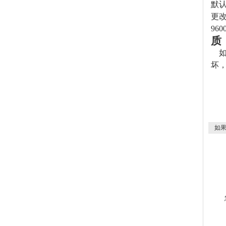
默认
更改
960
质
坏
如果