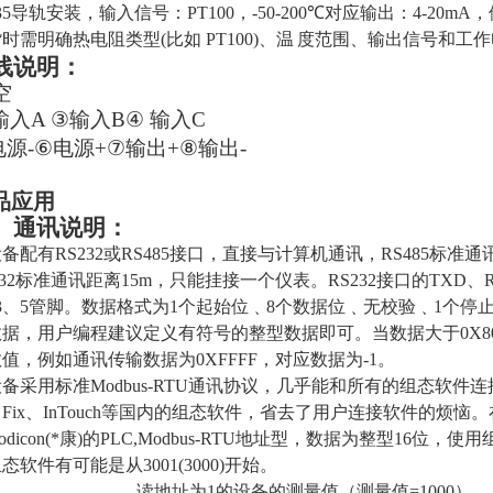
5
导轨安装，输入信号：
PT100
，
-50-200
℃对应输出：
4-20mA
，
货时需明确热电阻类型
(
比如
PT100)
、温
度范围、输出信号和工作
线说明：
空
输入A
③
输入B
④
输入C
电源-
⑥
电源+
⑦
输出+
⑧
输出-
品应用
、通讯说明：
备配有RS232或RS485接口，直接与计算机通讯，
RS485标准通
232标准通讯
距离15m，只能挂接一个仪表。
RS232接口的TXD
3、5管脚。数据格式为1个起始位﹑8个数据位﹑无
校验
﹑
1个停
据，用户编程建议定义有符号的整型数据即可。当数据大于0X80
值，例如通讯传输数据为0XFFFF，对应数据为-1。
备采用标准Modbus-RTU通讯协议，几乎能和所有的组态软
Fix、
InTouch
等国内的组态软件，省去了用户连接软件的烦恼
。
odicon(*康)的PLC,Modbus-RTU地址型，数据为整型16位，使
态软件有可能是从3001(3000)开始。
读地址为1的设备的测量值（测量值=1000
）