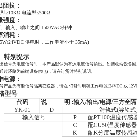
出阻抗：
型≥
10K
Ω 电流型≤
5
00
Ω
缘强度：
源、输入、输出之间
1500VAC/
分钟
率消耗：
85W(24VDC
供电时，工作电流小于
35mA)
、特别提示
出信号为电流信号时，本产品默认为有源电流信号输出。如接收端设备回路有驱
通过环路为前端设备供电)，请在订货时特别说明。
作电源：
号
产品为有源信号隔离变送器，请在
订货时明确工作电源
(24VDC
或
12V
格型号
代码
说 明 :输入/输出/电源/三方全隔
YK-01
D
滑轨式
(
导轨式
输入信号
P
配
PT100
温度传感
C
配
CU50
温度传感
K
配
K
分度温度传感