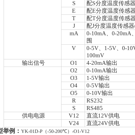
S
配
S
分度温度传感
E
配
E
分度温度传感
T
配
T
分度温度传感
J
配
J
分度温度传感器
mA
0-10mA
、
0-20mA
围
V
0-5V
、
1-5V
、
0-10
100mV
输出信号
O1
4-20mA
输出
O2
0-10mA
输出
O3
1-5V
输出
O4
0-5V
输出
O5
0-10V
输出
R
RS232
S
RS485
供电电源
V12
直流
12V
供电
V24
直流
24V
供电
型举例：
YK-01D-P
（
-50-200
℃）
-O1-V12