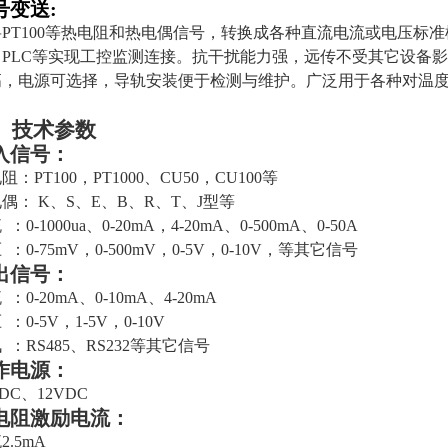
号变送
:
将
PT
100等热电阻和热电偶信号，转换成各种直流电流或电压标
PLC等实现工控监测连接。
抗干扰能力强，远传不受其它设备影
高，电源可选择，导轨安装便于检测与维护。广泛用于各种对温
、技术参数
入信号：
电阻：
PT100，PT
1000、
CU50，CU100
等
电偶：
K、S、E、B、R、T、J型
等
：0-1000ua、0-20mA，4-20mA、0-500mA、0-50A
 ：0-75mV，0-500mV，0-5V，0-10V，
等其它信号
出信号：
 ：
0-20mA
、
0-10mA
、
4-20mA
 ：0-5V，1-5V，0-10V
 ：RS485、RS232
等其它信号
作电源：
VDC、12VDC
电阻激励电流：
2.5
mA