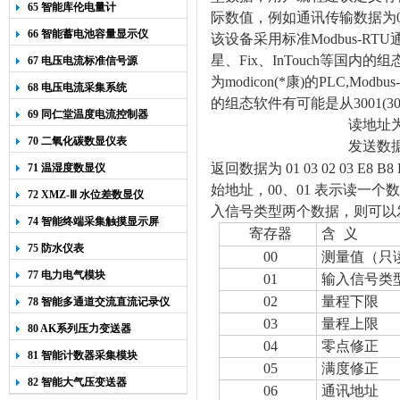
65 智能库伦电量计
际数值，例如通讯传输数据为0X
66 智能蓄电池容量显示仪
该设备采用标准Modbus-
星、Fix、
InTouch
等国内的组
67 电压电流标准信号源
为modicon(*康)的PLC,M
68 电压电流采集系统
的组态软件有可能是从3001(30
69 同仁堂温度电流控制器
读地址为
70 二氧化碳数显仪表
发送数
返回数据为
01 03
02 03 E8 B8
71 温湿度数显仪
始地址，00、01 表示读一个
72 XMZ-Ⅲ 水位差数显仪
入信号类型两个数据，则可以发送:01 0
74 智能终端采集触摸显示屏
寄存器
含
义
75 防水仪表
00
测量值（只
77 电力电气模块
01
输入信号类
02
量程下限
78 智能多通道交流直流记录仪
03
量程上限
80 AK系列压力变送器
04
零点修正
81 智能计数器采集模块
05
满度修正
82 智能大气压变送器
06
通讯地址