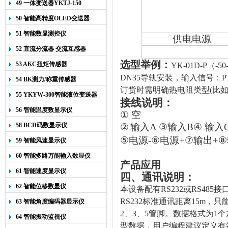
49 一体变送器YKTJ-150
50 智能高精度OLED变送器
YK-218
51 智能数显测控仪
供电电源
52 直流分流器 交流互感器
选型举例：
53 AKC扭矩传感器
YK-01D-P
（
-50
DN35
导轨安装，输入信号：
P
54 BK测力/称重传感器
订货时需明确热电阻类型
(
比
55 YKYW-300智能液位变送器
接线说明：
56 智能温度数显示仪
①
空
58 BCD码数显示仪
②
输入A
③
输入B
④
输入
⑤
电源-
⑥
电源+
⑦
输出+
⑧
59 智能风速显示仪
60 智能多路万能输入数显仪
产品应用
61 智能速度显示仪
四、通讯说明：
62 智能位移数显仪
本设备配有RS232或RS48
RS232标准通讯
距离15m，只
63 智能角度编码器显示仪
2、3、5管脚。数据格式为1
64 智能振动监视仪
型数据，用户编程建议定义有符