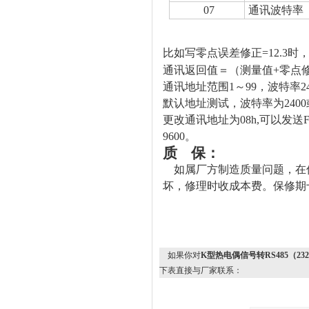
07
通讯波特率
比如写零点误差修正=12.3时，发送数
通讯返回值＝（测量值+零点
通讯地址范围1～99，波特率24
默认地址测试，波特率为240
更改通讯地址为08h,可以发送F8 06
9600。
质 保：
如属厂方制造质量问题，在
坏，修理时收成本费。保修期
如果你对
K型热电偶信号转RS485（2
下表直接与厂家联系：