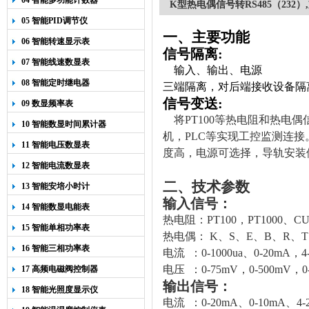
04 智能多功能计数器
K型热电偶信号转RS485（232
05 智能PID调节仪
一、主要功能
06 智能转速显示表
信号隔离
:
07 智能线速数显表
输入、输出、电源
08 智能定时继电器
三端隔离，对后端接收设备隔
信号变送
:
09 数显频率表
将
PT
100等热电阻和热电
10 智能数显时间累计器
机，PLC等实现工控监测连接
11 智能电压数显表
度高，电源可选择，导轨安装
12 智能电流数显表
二、技术参数
13 智能安培小时计
输入信号：
14 智能数显电能表
热电阻：
PT100，PT
1000、
CU
15 智能单相功率表
热电偶：
K、S、E、B、R、T
16 智能三相功率表
电流 ：0-1000ua、0-20mA，4
电压 ：0-75mV，0-500mV，0
17 高频电磁阀控制器
输出信号：
18 智能光照度显示仪
电流 ：
0-20mA
、
0-10mA
、
4-