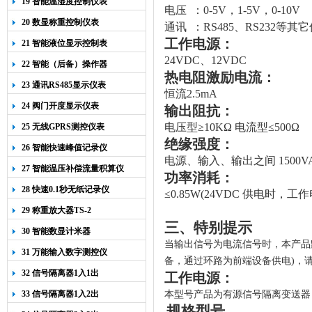
19 智能温湿度控制仪表
电压 ：0-5V，1-5V，0-10V
20 数显称重控制仪表
通讯 ：RS485、RS232
等其它
工作电源：
21 智能液位显示控制表
24VDC、12VDC
22 智能（后备）操作器
热电阻激励电流：
23 通讯RS485显示仪表
恒流2.5
mA
24 阀门开度显示仪表
输出阻抗：
电压型≥
10K
Ω 电流型≤
5
00
Ω
25 无线GPRS测控仪表
绝缘强度：
26 智能快速峰值记录仪
电源、输入、输出之间
1500V
27 智能温压补偿流量积算仪
功率消耗：
28 快速0.1秒无纸记录仪
≤
0.85W(24VDC
供电时，工作
29 称重放大器TS-2
三、特别提示
30 智能数显计米器
当输出信号为电流信号时，本产品默
31 万能输入数字测控仪
备，通过环路为前端设备供电)，
32 信号隔离器1入1出
工作电源：
33 信号隔离器1入2出
本
型号
产品为有源信号隔离变送器
规格型号