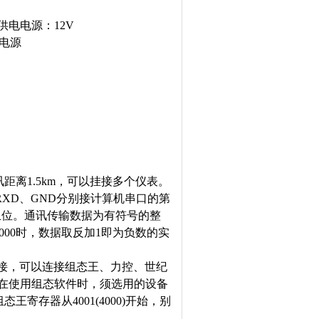
供电电源：
12V
电源
讯
距离1
.5
km，可以挂接多个仪表。
、RXD、GND分别接计算机串口的第
止位。通讯传输数据为有符号的整
00时，数据取反加1即为负数的实
件连接，可以连接组态王、力控、世纪
在使用组态软件时，须选用的设备
用组态王寄存器从4001(4000)开始，别