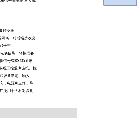
5V电压信号隔离器,放大器/
隔离转换器
端隔离，对后端接收设
路干扰。
和热电偶信号，转换成各
信号或RS485通讯。
C等实现工控监测连接。抗
它设备影响。输入、
高，电源可选择，导
广泛用于各种对温度