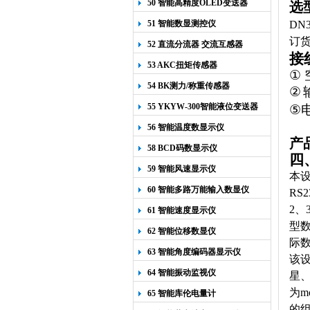
50 智能高精度OLED变送器
选
YK-218
51 智能数显测控仪
DN3
订
52 直流分流器 交流互感器
接
53 AKC扭矩传感器
①
54 BK测力/称重传感器
②
55 YKYW-300智能液位变送器
⑤
56 智能温度数显示仪
产
58 BCD码数显示仪
四
59 智能风速显示仪
本设
60 智能多路万能输入数显仪
RS
2、
61 智能速度显示仪
型数
62 智能位移数显仪
际数
63 智能角度编码器显示仪
该设
64 智能振动监视仪
星、
为m
65 智能库伦电量计
的组