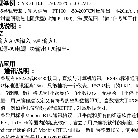
型举例：
YK-01D-P
（
-50-200
℃）
-O1-V12
5
导轨安装，输入信号：
PT100
，
-50-200
℃对应输出：
4-20mA
，
货时需明确热电阻类型
(
比如
PT100)
、温
度范围、输出信号和工作
线说明：
空
输入A
③
输入B
④
输入C
电源-
⑥
电源+
⑦
输出+
⑧
输出-
品应用
、通讯说明：
备配有RS232或RS485接口，直接与计算机通讯，
RS485标准通
232标准通讯
距离15m，只能挂接一个仪表。
RS232接口的TXD
3、5管脚。数据格式为1个起始位﹑8个数据位﹑无
校验
﹑
1个停
据，用户编程建议定义有符号的整型数据即可。当数据大于0X80
值，例如通讯传输数据为0XFFFF，对应数据为-1。
备采用标准Modbus-RTU通讯协议，几乎能和所有的组态软
Fix、
InTouch
等国内的组态软件，省去了用户连接软件的烦恼
。
odicon(*康)的PLC,Modbus-RTU地址型，数据为整型16位，使
态软件有可能是从3001(3000)开始。