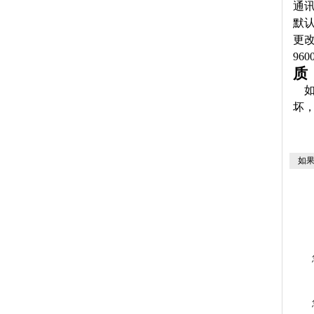
通讯
默认
更改
960
质
坏
如果