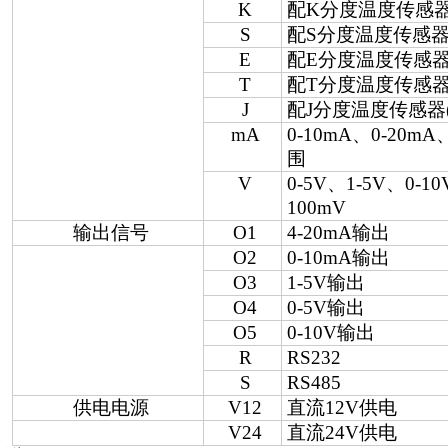
K
配
K
分度温度传感
S
配
S
分度温度传感
E
配
E
分度温度传感
T
配
T
分度温度传感
J
配
J
分度温度传感器
mA
0-10mA
、
0-20mA
围
V
0-5V
、
1-5V
、
0-10
100mV
输出信号
O1
4-20mA
输出
O2
0-10mA
输出
O3
1-5V
输出
O4
0-5V
输出
O5
0-10V
输出
R
RS232
S
RS485
供电电源
V12
直流
12V
供电
V24
直流
24V
供电