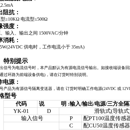
2.5
mA
出阻抗：
型≥
10K
Ω 电流型≤
5
00
Ω
缘强度：
源、输入、输出之间
1500VAC/
分钟
率消耗：
85W(24VDC
供电时，工作电流小于
35mA)
、特别提示
出信号为电流信号时，本产品默认为有源电流信号输出。如接收端设备回路有驱
通过环路为前端设备供电)，请在订货时特别说明。
作电源：
号
产品为有源信号隔离变送器，请在
订货时明确工作电源
(24VDC
或
12V
格型号
代码
说 明 :输入/输出/电源/三方全隔
YK-01
D
滑轨式
(
导轨式
输入信号
P
配
PT100
温度传感
C
配
CU50
温度传感