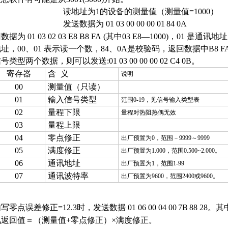
读地址为1的设备的测量值（测量值=1000
）
发送数据为
01 03 00 00 00 0
1
84 0A
回数据为
01 03
02 03 E8 B8 FA (其中03 E8
—
1000)，01 是通讯
址，00、01 表示读一个数，84、0A是校验码，返回数据中B8
号类型两个数据，则可以发送:01 03 00 00 00 02 C4 0B。
寄存器
含
义
说明
00
测量值（只读）
01
输入信号类型
范围
0-19
，见信号输入类型表
02
量程下限
量程对热阻热偶无效
03
量程上限
04
零点修正
出厂预置为
0
，范围－
9999
～
9999
05
满度修正
出厂预置为
1.000
，范围
0.500~2.000
。
06
通讯地址
出厂预置为
1
，范围
1-99
07
通讯波特率
出厂预置为
9600
，范围
2400
或
9600
。
写零点误差修正=12.3时，发送数据 01 06 00 04 00
7B
88 28
讯返回值＝（测量值+零点修正）×满度修正。