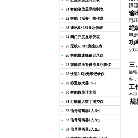
20 数显称重控制仪表
恒流
21 智能液位显示控制表
输
22 智能（后备）操作器
电压
绝
23 通讯RS485显示仪表
电
24 阀门开度显示仪表
功
25 无线GPRS测控仪表
≤
0.
26 智能快速峰值记录仪
三
27 智能温压补偿流量积算仪
当输
28 快速0.1秒无纸记录仪
备，
29 称重放大器TS-2
工
30 智能数显计米器
本
型
规
31 万能输入数字测控仪
32 信号隔离器1入1出
33 信号隔离器1入2出
34 信号隔离器2入2出