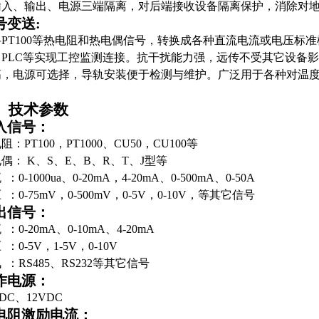
入、输出、电源三端隔离，对后端接收设备隔离保护，消除对地
号变送
:
将
PT
100等热电阻和热电偶信号，转换成各种直流电流或电压标
PLC等实现工控监测连接。
抗干扰能力强，远传不受其它设备影
高，电源可选择，导轨安装便于检测与维护。广泛用于各种对温
、技术参数
入信号：
电阻：
PT100，PT
1000、
CU50，CU100
等
电偶：
K、S、E、B、R、T、J型
等
：0-1000ua、0-20mA，4-20mA、0-500mA、0-50A
 ：0-75mV，0-500mV，0-5V，0-10V，
等其它信号
出信号：
 ：
0-20mA
、
0-10mA
、
4-20mA
 ：0-5V，1-5V，0-10V
 ：RS485、RS232
等其它信号
作电源：
VDC、12VDC
电阻激励电流：