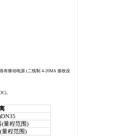
动电源 (二线制 4-20MA 接收设
DC)
。
离
)DN35
器
(
量程范围
)
器
(
量程范围
)