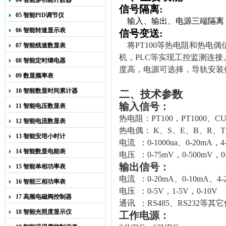
04 智能多功能计数器
信号隔离
:
05 智能PID调节仪
输入、输出、电源三端隔离
06 智能转速显示表
信号变送
:
将
PT
100等热电阻和热电
07 智能线速数显表
机，PLC等实现工控监测连接
08 智能定时继电器
度高，电源可选择，导轨安装
09 数显频率表
10 智能数显时间累计器
二、技术参数
输入信号：
11 智能电压数显表
热电阻：
PT100，PT
1000、
CU
12 智能电流数显表
热电偶：
K、S、E、B、R、T
13 智能安培小时计
电流 ：0-1000ua、0-20mA，4
14 智能数显电能表
电压 ：0-75mV，0-500mV，0
输出信号：
15 智能单相功率表
电流 ：
0-20mA
、
0-10mA
、
4-
16 智能三相功率表
电压 ：0-5V，1-5V，0-10V
17 高频电磁阀控制器
通讯 ：RS485、RS232
等其它
18 智能光照度显示仪
工作电源：