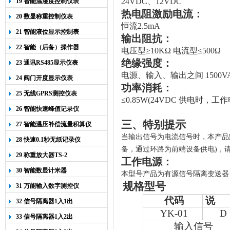
24VDC、12VDC
19 智能温湿度控制仪表
热电阻激励电流：
20 数显称重控制仪表
恒流2.5
mA
21 智能液位显示控制表
输出阻抗：
22 智能（后备）操作器
电压型≥
10K
Ω 电流型≤
5
00
Ω
绝缘强度：
23 通讯RS485显示仪表
电源、输入、输出之间
1500V
24 阀门开度显示仪表
功率消耗：
25 无线GPRS测控仪表
≤
0.85W(24VDC
供电时，工作
26 智能快速峰值记录仪
三、特别提示
27 智能温压补偿流量积算仪
当输出信号为电流信号时，本产品默
28 快速0.1秒无纸记录仪
备，通过环路为前端设备供电)，
29 称重放大器TS-2
工作电源：
30 智能数显计米器
本
型号
产品为有源信号隔离变送器
规格型号
31 万能输入数字测控仪
代码
说 
32 信号隔离器1入1出
YK-01
D
33 信号隔离器1入2出
输入信号