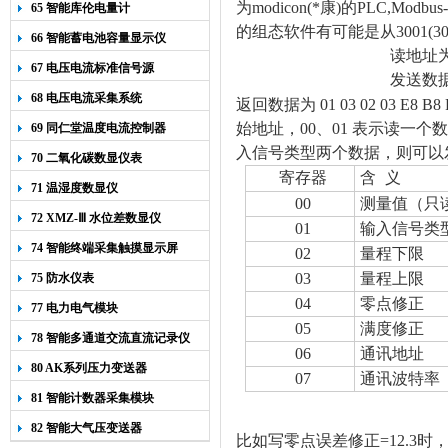
为modicon(*康)的PLC,M
65 智能库伦电量计
的组态软件有可能是从3001(30
66 智能蓄电池容量显示仪
读地址为
67 电压电流标准信号源
发送数
68 电压电流采集系统
返回数据为
01 03
02 03 E8 B8
始地址，00、01 表示读一个
69 同仁堂温度电流控制器
入信号类型两个数据，则可以发送:01 0
70 二氧化碳数显仪表
寄存器
含
义
71 温湿度数显仪
00
测量值（只
72 XMZ-Ⅲ 水位差数显仪
01
输入信号类
74 智能终端采集触摸显示屏
02
量程下限
03
量程上限
75 防水仪表
04
零点修正
77 电力电气模块
05
满度修正
78 智能多通道交流直流记录仪
06
通讯地址
80 AK系列压力变送器
07
通讯波特率
81 智能计数器采集模块
82 智能大气压变送器
比如写零点误差修正=12.3时，发送数