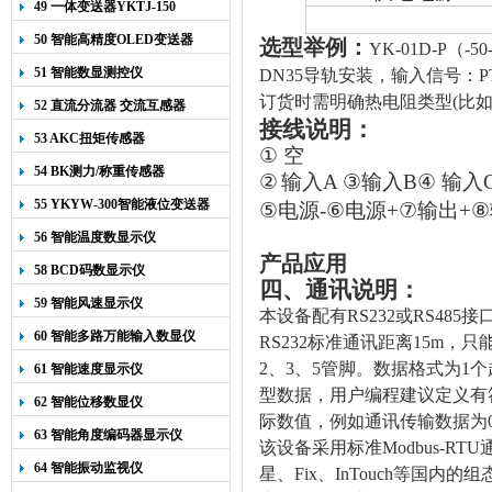
49 一体变送器YKTJ-150
50 智能高精度OLED变送器
选型举例：
YK-01D-P
（
-50
YK-218
51 智能数显测控仪
DN35
导轨安装，输入信号：
P
订货时需明确热电阻类型
(
比
52 直流分流器 交流互感器
接线说明：
53 AKC扭矩传感器
①
空
54 BK测力/称重传感器
②
输入A
③
输入B
④
输入
55 YKYW-300智能液位变送器
⑤
电源-
⑥
电源+
⑦
输出+
⑧
56 智能温度数显示仪
产品应用
58 BCD码数显示仪
四、通讯说明：
59 智能风速显示仪
本设备配有RS232或RS48
60 智能多路万能输入数显仪
RS232标准通讯
距离15m，只
2、3、5管脚。数据格式为1
61 智能速度显示仪
型数据，用户编程建议定义有符
62 智能位移数显仪
际数值，例如通讯传输数据为0X
63 智能角度编码器显示仪
该设备采用标准Modbus-
64 智能振动监视仪
星、Fix、
InTouch
等国内的组