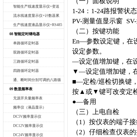
（一）面板说明
智能生产线速度显示仪+变送
1-24：1-24路报警
4-20mA
流水线速度显示仪+计数器累
PV-测量值显示窗 S
积
生产线速度液晶显示仪+RS485
（二）按键功能
接口
08 智能定时继电器
En
—参数设定键，在
单路循环定时器
设定参数。
双路循环定时器
—设定值增加键，在
三路循环定时器
▼—设定值增加键，
四路循环定时器
通、断时间分别可调的八路循
■
—定检
/
巡检切换键
环定时器
09 数显频率表
按▲或▼键可改变定
无源开关量频率表
●—备用
频率仪（液晶显示）
（三）上电自检
DC5V频率显示仪
（
1
）按仪表的端子接
DC12V频率显示仪
（
2
）仔细检查仪表的
DC24V频率显示仪