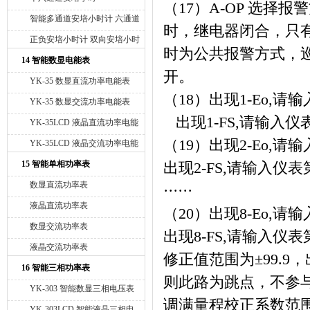
（
17
）
A-OP
选择报警
智能多通道安培小时计 六通道
时，继电器闭合，只
安培小时计
正负安培小时计 双向安培小时
时为公共报警方式，
计 正负库仑计
14 智能数显电能表
开。
YK-35 数显直流功率电能表
（
18
）出现
1-Eo,
请输
YK-35 数显交流功率电能表
出现
1-FS,
请输入仪
YK-35LCD 液晶直流功率电能
表
（
19
）出现
2-Eo,
请输
YK-35LCD 液晶交流功率电能
表
15 智能单相功率表
出现
2-FS,
请输入仪表
数显直流功率表
······
液晶直流功率表
（
20
）出现
8-Eo,
请输
数显交流功率表
出现
8-FS,
请输入仪表
液晶交流功率表
修正值范围为±
99.9
，
16 智能三相功率表
则此路为跳点，不参
YK-303 智能数显三相电压表
调满量程校正系数范
YK-303LCD 智能液晶三相电