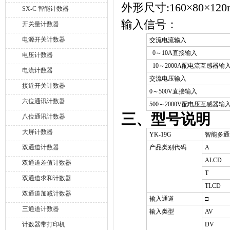
外形尺寸
:160
×
80
×
120
SX-C 智能计数器
输入信号：
开关量计数器
电源开关计数器
交流电流输入
0
～
10A
直接输入
电压计数器
10
～
2000A
配电流互感器输
电流计数器
交流电压输入
接近开关计数器
0
～
500V
直接输入
六位通讯计数器
500
～
2000V
配电压互感器输
三、型号说明
八位通讯计数器
大屏计数器
YK-19G
智能多通
双通道计数器
产品类别代码
A
ALCD
双通道差值计数器
T
双通道求和计数器
TLCD
双通道加减计数器
输入通道
□
三通道计数器
输入类型
AV
计数器带打印机
DV