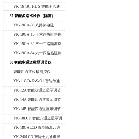
32通道温度巡检仪 定时数据打
YK-16-19T-HL-S 智能十六通
印 一体化64通道热电偶温度巡
道热阻热偶巡检仪 RS485通讯
37 智能多路巡检仪（隔离）
检仪带打印 RS485通讯接口
接口 测量值定时打印
YK-19GA-08 八路热电阻
PT100隔离巡检仪 RS485通讯
YK-19GA-16 十六路热阻热偶
接口 Modbus Rtu协议
隔离巡检仪 16路4-20mA模拟
YK-19GA-32 三十二路隔离巡
量输出 RS485通讯接口
检仪 输入信号PT100 K型 4-
YK-19GA-64 六十四路热阻热
20mA 16路4-20mA模拟量输出
偶隔离巡检仪 64路热电偶K型
38 智能多通道数显调节仪
RS485通讯接口
隔离输入 RS485通讯接口
智能四通道位移测控仪
YK-11C/D-J2-S-O1 智能单通
道数显调节仪
YK-12A 智能双通道显示调节
仪
YK-14A 智能四通道显示调节
仪
YK-14B 智能四通道显示调节
仪
YK-18LCD 智能八通道显示调
节仪
YK-18GALCD 液晶隔离八通
道显示调节仪
YK-240LCD 智能十六通道显