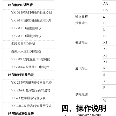
AA
05 智能PID调节仪
DA
YK-90 智能多段时间曲线控制
输入量程
□
仪
YK-90 可编程32段曲线PID调
报警输出
H
节仪
YK-88 PID温度控制仪
L
YK-88 PID湿度控制仪
D
变送输出
X1
多段多条PID控制
X2
自来水水压PID控制仪
X3
YK-88X 双路温差PID控制仪
X4
YK-88A/4 四路路PID控制仪
通讯输出
R
06 智能转速显示表
S
X
YK-23 智能编码器转速显示控
P
制变送仪 RS485通讯
YK-23A/L 数字显示高精度转
供电电源
速仪表
YK-23 数字显示转速仪表
W
YK-23LCD 液晶转速显示仪表
四、操作说明
07 智能线速数显表