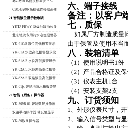
4位-数显高精度称重仪 YK-
六、端子接线
11M
CBC4320钢筋机械连接残余变
备注：以客户
形测试仪
21 智能液位显示控制表
七．质保
YKTJ-FBWY 防爆油罐油位显
如属厂方制造质量
示仪 油罐油温度显示仪 油罐
北京地铁专用污水液位报警器
液位高度体积显示仪 油位高低
由于保管及使用不当
YK-61C/S 液位高低报警显示
液位油位报警仪 油位温度高低
八．装箱清单
仪
YK-61A 水位高低报警显示仪
报警仪
YK-61A/S 水位高低报警显示
（
1
）使用说明书
1
份
仪
YK-62A/L 水位差高低位报警
（
2
）产品合格证及保
显示仪
YK-62A/S 双路液位高低报警
（
3
）仪表主机
1
台
显示仪
YK-61jx 智能消防水箱报警显
（
4
）安装支架
2
支
示仪
22 智能（后备）操作器
九、订货须知
YK-809B-01 智能数显操作器
1
、外形仪表尺寸，开
双路手动操作器 带反馈显示
2
、输入信号类型与显
YK-89数显操作器