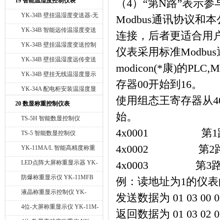
19 智能温湿度控制仪表
（
4
）“第
N
路”表示参
YK-34B 壁挂温湿度变送器-无
Modbus
通讯协议和本
显示
YK-34B 智能远传温湿度变送
连接，后者更适合用
器-无显示
YK-34B 壁挂温湿度变送控制
仪表采用标准
Modbus
器
YK-34B 壁挂温湿度远传变送
modicon(
*康
)
的
PLC,M
控制器
YK-34B 壁挂无线温湿度显示
存器
00
开始到
16
。
仪
YK-34A 配电柜安装温湿度显
使用组态王寄存器从
4
示仪
20 数显称重控制仪表
始。
TS-5H 智能数显控制仪
4x0001
第
1
TS-5 智能数显控制仪
4x0002
第
2
YK-11MA/L 智能高精度称重
仪 6位数显
LED点阵大屏称重显示器 YK-
4x0003
第
3
LED
防爆称重显示仪 YK-11MFB
例：读地址为
1
的仪表
液晶称重显示控制仪 YK-
发送数据为
01 03 00 0
11MLCD
4位-大屏称重显示仪 YK-11M-
返回数据为
01 03 02 0
LED