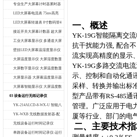
北京温度大屏生产厂家
通道压力显示仪 控制室温度压
专业生产大屏幕计时器累时器
力数字大屏幕显示仪器 大屏压
LED大屏幕时间累积显示仪 供
LED大屏幕电流表 75mv高亮
力超压低压报警器
应3寸 5寸 8寸 10寸 LED大屏
度电流表 10寸LED数码管电流
LED大屏幕转速表 8寸数码管4
一、概述
数码显示仪
表 智能大屏电流控制仪
位大屏显示仪 大屏幕编码器转
接近开关大屏幕计数器 超大屏
YK-19G
智能隔离交流
速显示仪 大屏幕编码器计米器
幕计数器 大屏车间计数器 大
工业大屏幕显示仪 多通道大屏
抗干扰能力强
,
配合不
屏生产计划计数器
幕显示仪 带RS485通讯接口
壁挂LED大屏幕温湿度显示仪
流实现高精度的显示
Modbus Rtu 专业生产工业级高
10寸LED大数码管显示器 大屏
大屏温度显示仪 大屏湿度数显
精度温湿度显示屏
YK-19G
多路交流电流
幕显示仪表 大屏幕温湿度显示
仪 智能大屏高精度显示仪
大屏数字显示仪 大屏温度数显
仪 温湿度显示屏
示、控制和自动化通
仪 智能大屏显示仪
大屏显示器 大屏幕温度显示器
采样、转换并输出标
大屏温湿度显示器 大屏称重显
大屏幕智能显示仪 大屏温度数
示器 大屏幕转速表 大屏幕速
显仪 十六路大屏幕显示仪
型产品带有
RS-485
通
03 设备运行无纸记录仪
度表 大屏压差显示器
管理。广泛应用于电
YK-214ALCD-8-WX-U 智能八
通道无线设备运行时间记录仪
YK-WXB 无线数据发射器-配
厦等行业、部门的电
无线设备记录仪
无线设备运行时间记录仪
二、主要技术指
单路设备运行时间记录仪-运行