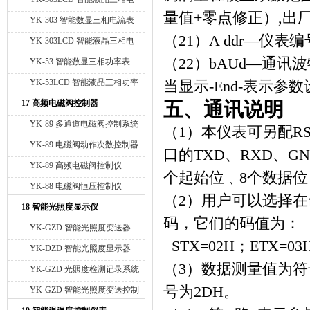
量值
+
零点修正）
,
出
压表
YK-303 智能数显三相电流表
（
21
）
A ddr
—仪表编
YK-303LCD 智能液晶三相电
流表
（
22
）
bAUd
—通讯波
YK-53 智能数显三相功率表
YK-53LCD 智能液晶三相功率
当显示
-End-
表示参数
表
17 高频电磁阀控制器
五、通讯说明
YK-89 多通道电磁阀控制系统
（
1
）本仪表可另配
RS
YK-89 电磁阀动作次数控制器
口的
TXD
、
RXD
、
GN
YK-89 高频电磁阀控制仪
个起始位﹑
8
个数据位
YK-88 电磁阀恒压控制仪
（
2
）用户可以选择在
18 智能光照度显示仪
码，它们的码值为：
YK-GZD 智能光照度变送器
STX=02H
；
ETX=03
YK-DZD 智能光照度显示器
（
3
）数据测量值为符
YK-GZD 光照度检测记录系统
号为
2DH
。
YK-GZD 智能光照度变送控制
器