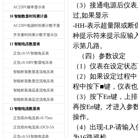
（
3
）接通电源后仪表
AC220V频率显示表
过
,
如果显示
10 智能数显时间累计器
-HH-
表示超量限或断
AC220V电源时间累计数字显
示仪
种提示符来提示应输
开关量时间累计数字显示仪
11 智能电压数显表
示第几路。
正负±0-5V智能电压表
（
四）
参数设定
正负±0-100V数显电压表
（
1
）仪表在设定状态
智能柜装数显直流电压表
（
2
）如果设定过程中
智能柜装数显交流电压表
程中按下
■
键，仪表也
智能柜装液晶直流电压表
（
3
）按下
En
键，上排
智能柜装液晶交流电压表
再按
En
键
,
才进入参
12 智能电流数显表
操作。
正负双向电流表±0-75mv
（
4
）出现
-LP-
请输入
正负双向电流表±DC0-5A
为
16
路巡检。
正负±0-5A智能电流表