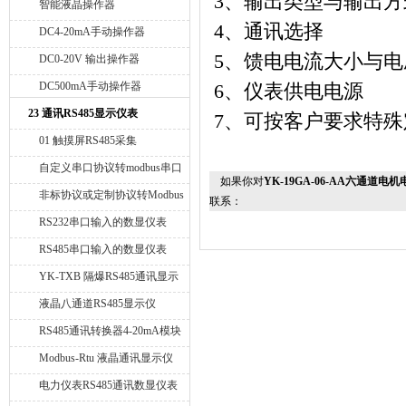
3
、输出类型与输出方
智能液晶操作器
4
、通讯选择
DC4-20mA手动操作器
5
、馈电电流大小与电
DC0-20V 输出操作器
DC500mA手动操作器
6
、仪表供电电源
23 通讯RS485显示仪表
7
、可按客户要求特殊
01 触摸屏RS485采集
自定义串口协议转modbus串口
如果你对
YK-19GA-06-AA六通道
协议模块 YK-TXD
非标协议或定制协议转Modbus
联系：
协议模块 YK-TXD
RS232串口输入的数显仪表
RS485串口输入的数显仪表
YK-TXB 隔爆RS485通讯显示
仪
液晶八通道RS485显示仪
RS485通讯转换器4-20mA模块
Modbus-Rtu 液晶通讯显示仪
电力仪表RS485通讯数显仪表