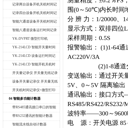
测量精度：±
0.2
％
FS
停止时间统计表格
记录两台设备开机关机时间记
围
(0
～
50
℃
)
内长时间
录仪
记录四台设备开机关机时间记
分
辨
力：
1/20000
、
1
录仪
智能六通道设备开关机时间记
显示方式：双排四位
L
录仪
智能八通道设备运行时间记录
采样周期：
0.5S
仪
YK-DVPRT 微型打印机
报警输出：
(1)1-64
通
YK-214LCD 智能开关量时间
记录仪
AC220V/3A
YK-214LCD 设备运行时间记
录仪
YK-214LCD 智能开机关机时
(2)1-8
通道
间记录仪
开关量记录仪 开关量无纸记录
变送输出：通过开关
仪 智能开关量记录仪 智能开
设备开关量记录仪 开关量无纸
5V
、
0
～
5V
隔离输出
关量无纸记录仪
记录仪 智能开关量记录仪 智
开关机时间记录仪+微型打印
通讯输出：接口方式
能开关量无纸记录仪
机
04 智能多功能计数器
RS485/RS422/RS232/
带RS485通讯接口串口的智能
波特率——
300
～
9600
计数器
带RS232通讯的智能计数器
电
源：开关电源
85
智能流水线自动计数器