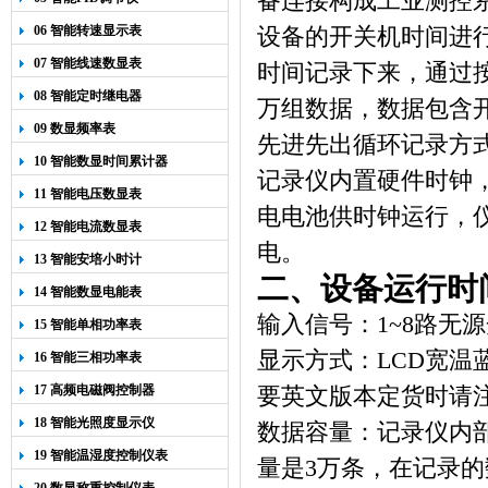
备连接构成工业测控
06 智能转速显示表
设备的开关机时间进
07 智能线速数显表
时间记录下来，通过
08 智能定时继电器
万组数据，数据包含
09 数显频率表
先进先出循环记录方
10 智能数显时间累计器
记录仪内置硬件时钟
11 智能电压数显表
电电池供时钟运行，
12 智能电流数显表
电。
13 智能安培小时计
二、设备运行时
14 智能数显电能表
输入信号：
1~8
路无源
15 智能单相功率表
显示方式：
LCD
宽温
16 智能三相功率表
17 高频电磁阀控制器
要英文版本定货时请
18 智能光照度显示仪
数据容量：记录仪内
19 智能温湿度控制仪表
量是
3
万条，在记录的