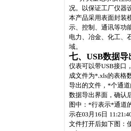
况。以保证工厂仪器
本产品采用表面封装
示、控制、通讯等功
电力、冶金、化工、
域。
七、
USB数据导
仪表可以带
USB
接口
成文件为
*.xls
的表格
导出的文件，*个通
数据导出界面，确认
图中：*行表示*通道
示在
03
月
16
日
11:21:4
文件打开后如下图：