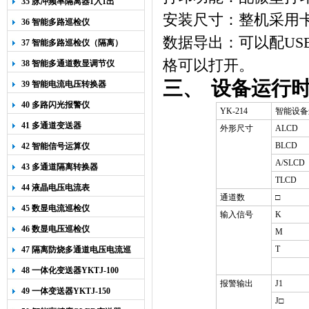
35 脉冲频率隔离器1入1出
安装尺寸：整机采用
36 智能多路巡检仪
数据导出：可以配
US
37 智能多路巡检仪（隔离）
格可以打开。
38 智能多通道数显调节仪
三、
设备运行
39 智能电流电压转换器
40 多路闪光报警仪
YK-214
智能设备
41 多通道变送器
外形尺寸
ALCD
BLCD
42 智能信号运算仪
A/SLCD
43 多通道隔离转换器
TLCD
44 液晶电压电流表
通道数
□
45 数显电流巡检仪
输入信号
K
46 数显电压巡检仪
M
T
47 隔离防烧多通道电压电流巡
检仪
48 一体化变送器YKTJ-100
报警输出
J1
49 一体变送器YKTJ-150
J
□