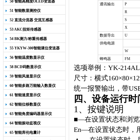
50 智能高精度OLED变送器
通讯输出
P
YK-218
51 智能数显测控仪
R
S
52 直流分流器 交流互感器
X
53 AKC扭矩传感器
数据导出
U
54 BK测力/称重传感器
供电电源
55 YKYW-300智能液位变送器
W
56 智能温度数显示仪
蜂鸣器
FM
选项举例：
YK-214AL
58 BCD码数显示仪
59 智能风速显示仪
尺寸：横式
160
×
80
×
1
60 智能多路万能输入数显仪
统一报警输出，带
US
61 智能速度显示仪
四、设备运行时
62 智能位移数显仪
1、按键说明
63 智能角度编码器显示仪
■
—在设置状态和浏览
64 智能振动监视仪
En—在设
置
状态时，
65 智能库伦电量计