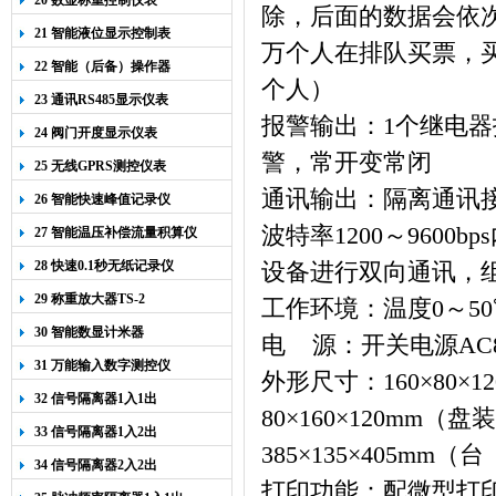
20 数显称重控制仪表
除，后面的数据会依
21 智能液位显示控制表
万个人在排队买票，
22 智能（后备）操作器
个人）
23 通讯RS485显示仪表
报警输出：
1个继电器
24 阀门开度显示仪表
警，常开变常闭
25 无线GPRS测控仪表
通讯输出：隔离通讯
26 智能快速峰值记录仪
波特率
1200
～9600b
27 智能温压补偿流量积算仪
28 快速0.1秒无纸记录仪
设备进行双向通讯，
29 称重放大器TS-2
工作环境：温度
0
～
50
30 智能数显计米器
电
源：开关电源
AC
31 万能输入数字测控仪
外形尺寸：
160
×
80
×
1
32 信号隔离器1入1出
80
×
160
×
120mm
（盘装
33 信号隔离器1入2出
385
×
135
×
405mm
（台
34 信号隔离器2入2出
打印功能：配微型打