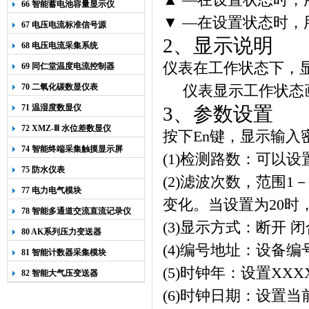
▲
—在设置状态时，
66 智能蓄电池容量显示仪
▼
—在设置状态时，
67 电压电流标准信号源
2
、显示说明
68 电压电流采集系统
仪表在工作状态下，
69 同仁堂温度电流控制器
70 二氧化碳数显仪表
仪表显示工作状态
71 温湿度数显仪
3
、参数设置
72 XMZ-Ⅲ 水位差数显仪
按下
En
键，显示输入
74 智能终端采集触摸显示屏
(1)
检测路数：可以设
75 防水仪表
(2)
滤波次数，范围
1
－
77 电力电气模块
变化。当设置为
20
时
78 智能多通道交流直流记录仪
(3)
显示方式：断开
闭
80 AK系列压力变送器
(4)
编号地址：设备编
81 智能计数器采集模块
(5)
时钟年：设置
XXX
82 智能大气压变送器
(6)
时钟日期：设置当