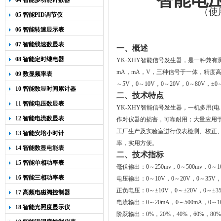
智能电压电
04 智能多功能计数器
（使
05 智能PID调节仪
06 智能转速显示表
07 智能线速数显表
一、概述
08 智能定时继电器
YK-XHY
智能信号发生器，是一种兼有
mA
，
mA
，
V
，三种信号于一体，精度
09 数显频率表
～
5V
，
0
～
10V
，
0
～
20V
，
0
～80
V
，±
0
10 智能数显时间累计器
二、技术特点
11 智能电压数显表
YK-XHY
智能信号发生器，一机多用
(
电
12 智能电流数显表
作对仪器的损害，可靠耐用；大量应用
工厂生产及实验室进行仪表检测、校正、
13 智能安培小时计
率，实用方便。
14 智能数显电能表
二、技术指标
15 智能单相功率表
毫伏输出：
0
～
250mv
，
0
～
500mv
，
0
～
1
16 智能三相功率表
电压输出：
0
～
10V
，
0
～
20V
，
0
～
35V
正负电压：
0
～±
10V
，
0
～±
20V
，
0
～±
3
17 高频电磁阀控制器
电流输出：
0
～
20mA
，
0
～
500mA
，
0
～
1
18 智能光照度显示仪
阶跃输出：
0%
，
20%
，
40%
，
60%
，
80%