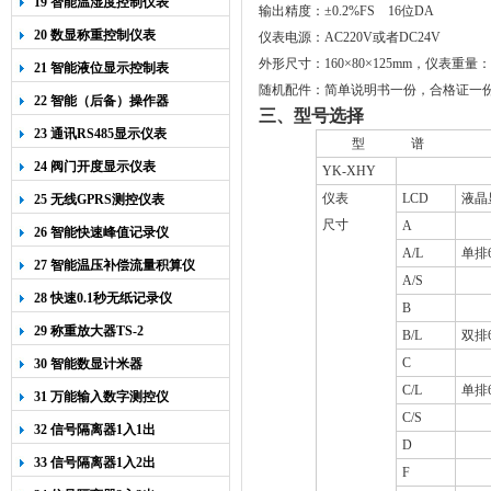
19 智能温湿度控制仪表
输出精度：±
0.2%FS
16
位
DA
20 数显称重控制仪表
仪表电源：
AC220V
或者
DC24V
外形尺寸：
160
×
80
×
125mm
，仪表重量：
21 智能液位显示控制表
随机配件：简单说明书一份，合格证一
22 智能（后备）操作器
三、型号选择
23 通讯RS485显示仪表
型
谱
24 阀门开度显示仪表
YK-XHY
仪表
LCD
液晶
25 无线GPRS测控仪表
尺寸
A
26 智能快速峰值记录仪
A/L
单排
27 智能温压补偿流量积算仪
A/S
28 快速0.1秒无纸记录仪
B
29 称重放大器TS-2
B/L
双排
C
30 智能数显计米器
C/L
单排
31 万能输入数字测控仪
C/S
32 信号隔离器1入1出
D
33 信号隔离器1入2出
F