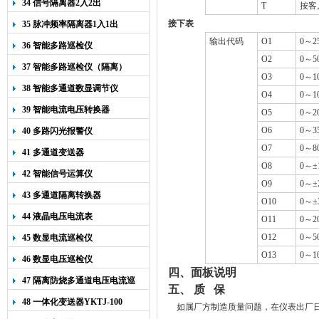
34 信号隔离器2入2出
T
按客
接下表
35 脉冲频率隔离器1入1出
输出代码
O
1
0
～
2
36 智能多路巡检仪
O
2
0
～
5
37 智能多路巡检仪（隔离）
O
3
0
～
1
38 智能多通道数显调节仪
O
4
0
～
1
39 智能电流电压转换器
O
5
0
～
2
O6
0
～
3
40 多路闪光报警仪
O7
0
～
8
41 多通道变送器
O8
0
～±
42 智能信号运算仪
O9
0
～±
43 多通道隔离转换器
O10
0
～±
44 液晶电压电流表
O11
0
～
2
O12
0
～
5
45 数显电流巡检仪
O13
0
～
1
46 数显电压巡检仪
四、面板说明
47 隔离防烧多通道电压电流巡
五、 质 保
检仪
48 一体化变送器YKTJ-100
如属厂方制造质量问题，在仪表出厂日