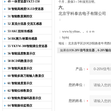
49 一体变送器YKTJ-150
个月，质保3～5年须另注明。
六、
50 智能高精度OLED变送器
北京宇科泰吉电子有限公司
YK-218
51 智能数显测控仪
：
52 直流分流器 交流互感器
53 AKC扭矩传感器
： www.bj-yibiao。。ｃｏｍ
： bjyktj
54 BK测力/称重传感器
地址： 北京昌平区沙河沙阳路老牛湾西
55 YKYW-300智能液位变送器
如果你对
0-20V信号发生器，0-20
56 智能温度数显示仪
58 BCD码数显示仪
59 智能风速显示仪
产品：
60 智能多路万能输入数显仪
61 智能速度显示仪
您的单位：
62 智能位移数显仪
63 智能角度编码器显示仪
您的姓名：
64 智能振动监视仪