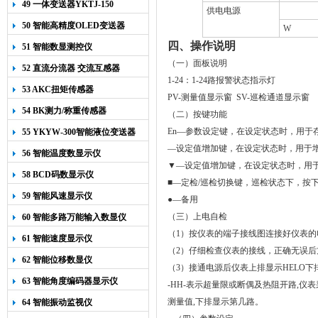
49 一体变送器YKTJ-150
供电电源
50 智能高精度OLED变送器
W
YK-218
四、操作说明
51 智能数显测控仪
（一）面板说明
52 直流分流器 交流互感器
1-24：1-24路报警状态指示灯
53 AKC扭矩传感器
PV-测量值显示窗 SV-巡检通道显示窗
54 BK测力/称重传感器
（二）按键功能
En
—参数设定键，在设定状态时，用于
55 YKYW-300智能液位变送器
—设定值增加键，在设定状态时，用于
56 智能温度数显示仪
▼—设定值增加键，在设定状态时，用
58 BCD码数显示仪
■
—定检
/
巡检切换键，巡检状态下，按
59 智能风速显示仪
●—备用
（三）上电自检
60 智能多路万能输入数显仪
（
1
）按仪表的端子接线图连接好仪表的
61 智能速度显示仪
（
2
）仔细检查仪表的接线，正确无误后
62 智能位移数显仪
（
3
）接通电源后仪表上排显示
HELO
下
63 智能角度编码器显示仪
-HH-
表示超量限或断偶及热阻开路
,
仪表
测量值
,
下排显示第几路。
64 智能振动监视仪