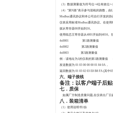
（
3
）数据测量值为符号位
+4
位有效位
+
（
4
）“第
N
路”表示参与巡检的路数，由
L
Modbus
通讯协议和本公司自行开发的协
仪表采用标准
Modbus
通讯协议。在使用
据从寄存器
00
开始到
16
。
使用组态王寄存器从
4001
开始到
4016
。
4x0001
第
1
路测量值
4x0002
第
2
路测量值
4x0003
第
3
路测量值
例：读地址为
1
的仪表的第
1
路测量值
发送数据为
01 03 00 00 00 01 84 0A
，
返回数据为
01 03 02 03 E8 B8 FA (
其中
0
六、端子接线
备注：以客户端子后贴
七．质保
如属厂方制造质量问题
,
在仪表出厂日
八．装箱清单
（
1
）使用说明书
1
份