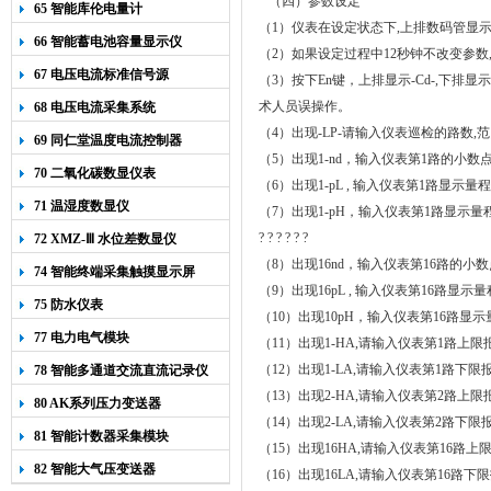
（
四）
参数设定
65 智能库伦电量计
（
1
）仪表在设定状态下
,
上排数码管显
66 智能蓄电池容量显示仪
（
2
）如果设定过程中
12
秒钟不改变参数
67 电压电流标准信号源
（
3
）按下
En
键，上排显示
-Cd-,
下排显示
术人员误操作。
68 电压电流采集系统
（
4
）出现
-LP-
请输入仪表巡检的路数
,
范
69 同仁堂温度电流控制器
（
5
）出现
1-nd
，输入仪表第
1
路的小数
70 二氧化碳数显仪表
（
6
）出现
1-pL ,
输入仪表第
1
路显示量程
71 温湿度数显仪
（
7
）出现
1-pH
，输入仪表第
1
路显示量
?
?
?
?
?
?
72 XMZ-Ⅲ 水位差数显仪
（
8
）出现
16nd
，输入仪表第
16
路的小数
74 智能终端采集触摸显示屏
（
9
）出现
16pL ,
输入仪表第
16
路显示量
75 防水仪表
（
10
）出现
10pH
，输入仪表第
16
路显示
77 电力电气模块
（
11
）出现
1-HA,
请输入仪表第
1
路上限
（
12
）出现
1-LA,
请输入仪表第
1
路下限
78 智能多通道交流直流记录仪
（
13
）出现
2-HA,
请输入仪表第
2
路上限
80 AK系列压力变送器
（
14
）出现
2-LA,
请输入仪表第
2
路下限
81 智能计数器采集模块
（
15
）出现
16HA,
请输入仪表第
16
路上
82 智能大气压变送器
（
16
）出现
16LA,
请输入仪表第
16
路下限