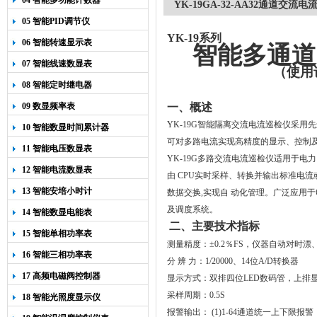
04 智能多功能计数器
YK-19GA-32-AA32通道交流
05 智能PID调节仪
YK-19
系列
06 智能转速显示表
智能多通道
07 智能线速数显表
（使用
08 智能定时继电器
09 数显频率表
一、概述
YK-19G
智能隔离交流电流巡检仪采用先
10 智能数显时间累计器
可对多路电流实现高精度的显示、控制
11 智能电压数显表
YK-19G
多路交流电流巡检仪适用于电力
12 智能电流数显表
由
CPU
实时采样、转换并输出标准电流
13 智能安培小时计
数据交换
,
实现自
动化管理。广泛应用于
及调度系统。
14 智能数显电能表
二、主要技术指标
15 智能单相功率表
测量精度：±
0.2
％
FS
，仪器自动对时漂
16 智能三相功率表
分
辨
力：
1/20000
、
14
位
A/D
转换器
17 高频电磁阀控制器
显示方式：双排四位
LED
数码管，上排
采样周期：
0.5S
18 智能光照度显示仪
报警输出：
(1)1-64
通道统一上下限报警