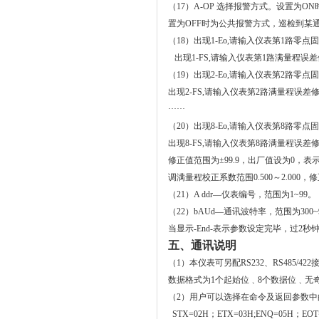
（
17
）
A-OP
选择报警方式。设置为
ON
置为
OFF
时为公共报警方式，巡检到某
（
18
）出现
1-Eo,
请输入仪表第
1
路零点固
出现
1-FS,
请输入仪表第
1
路满量程误差
（
19
）出现
2-Eo,
请输入仪表第
2
路零点固
出现
2-FS,
请输入仪表第
2
路满量程误差
······
（
20
）出现
8-Eo,
请输入仪表第
8
路零点固
出现
8-FS,
请输入仪表第
8
路满量程误差
修正值范围为±
99.9
，出厂值设为
0
，表
调满量程校正系数范围
0.500
～
2.000
，修
（
21
）
A ddr
—仪表编号，范围为
1~99
。
（
22
）
bAUd
—通讯波特率，范围为
300~
当显示
-End-
表示参数设定完毕，过
2
秒
五、通讯说明
（
1
）本仪表可另配
RS232
、
RS485/422
数据格式为
1
个起始位﹑
8
个数据位﹑无
（
2
）用户可以选择在命令及返回参数中
STX=02H
；
ETX=03H;ENQ=05H
；
EOT