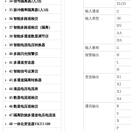
34 信号隔离器2入2出
TLCD
35 脉冲频率隔离器1入1出
输入通道
□
输入类型
AV
36 智能多路巡检仪
DV
37 智能多路巡检仪（隔离）
AA
38 智能多通道数显调节仪
DA
39 智能电流电压转换器
输入量程
□
40 多路闪光报警仪
报警输出
H
L
41 多通道变送器
D
42 智能信号运算仪
变送输出
X1
43 多通道隔离转换器
X2
44 液晶电压电流表
X3
45 数显电流巡检仪
X4
通讯输出
R
46 数显电压巡检仪
S
47 隔离防烧多通道电压电流巡
X
检仪
48 一体化变送器YKTJ-100
P