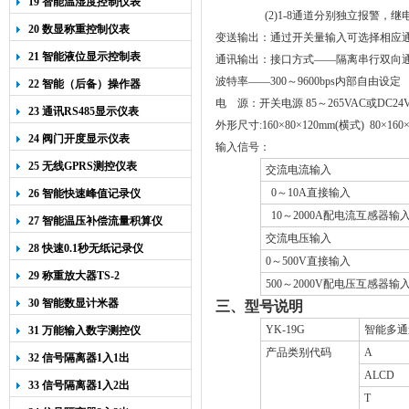
19 智能温湿度控制仪表
(2)1-8
通道分别独立报警，继
20 数显称重控制仪表
变送输出：通过开关量输入可选择相应
21 智能液位显示控制表
通讯输出：接口方式——隔离串行双向
波特率——
300
～
9600bps
内部自由设定
22 智能（后备）操作器
电
源：开关电源
85
～
265VAC
或
DC2
23 通讯RS485显示仪表
外形尺寸
:160
×
80
×
120mm(
横式
) 80
×
160
24 阀门开度显示仪表
输入信号：
25 无线GPRS测控仪表
交流电流输入
0
～
10A
直接输入
26 智能快速峰值记录仪
10
～
2000A
配电流互感器输
27 智能温压补偿流量积算仪
交流电压输入
28 快速0.1秒无纸记录仪
0
～
500V
直接输入
29 称重放大器TS-2
500
～
2000V
配电压互感器输
30 智能数显计米器
三、型号说明
YK-19G
智能多通
31 万能输入数字测控仪
产品类别代码
A
32 信号隔离器1入1出
ALCD
33 信号隔离器1入2出
T