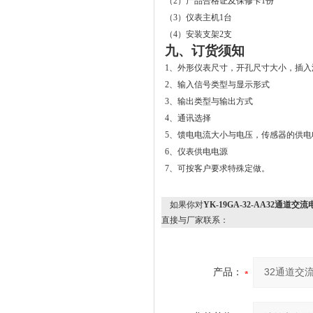
（
2
）产品合格证及保修卡
1
份
（
3
）仪表主机
1
台
（
4
）安装支架
2
支
九、订货须知
1
、外形仪表尺寸，开孔尺寸大小，插入
2
、输入信号类型与显示形式
3
、输出类型与输出方式
4
、通讯选择
5
、馈电电流大小与电压，传感器的供电
6
、仪表供电电源
7
、可按客户要求特殊定做。
如果你对
YK-19GA-32-AA32通道
直接与厂家联系：
产品：