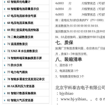
65 智能库伦电量计
4x0003 J2 J2
报警状态（可读
66 智能蓄电池容量显示仪
4x0004 J3 J3
报警状态（可读
4x0005 J4 J4
报警状态（可读
67 电压电流标准信号源
例：读地址为
1
的仪表的
PV
（
PV=1000
68 电压电流采集系统
发送数据为
01 03 00 00 00 01 84 0A
69 同仁堂温度电流控制器
返回数据为
01 03 02 03 E8 B8 FA (
其中
0
70 二氧化碳数显仪表
84
、
0A
是校验码，返回数据中
B8 FA
是
七、质保
71 温湿度数显仪
如属厂方制造质量问题，在仪表出厂日
72 XMZ-Ⅲ 水位差数显仪
月，质保
3
～
5
年须另注明。
74 智能终端采集触摸显示屏
八、装箱清单
75 防水仪表
1
、遥控器
1
个
2
、电源适配器
1
个
77 电力电气模块
3
、智能数显控制仪
1
个
78 智能多通道交流直流记录仪
80 AK系列压力变送器
北京宇科泰吉电子有限公
：bjyibiao
81 智能计数器采集模块
： www.bj-yibiao。。ｃｏ
82 智能大气压变送器
：