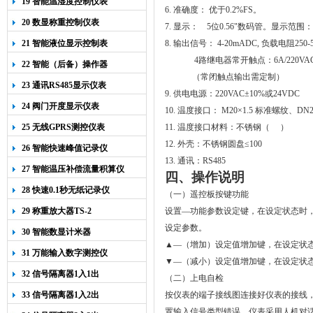
19 智能温湿度控制仪表
6.
准确度：
优于
0.2%FS
。
20 数显称重控制仪表
7.
显示：
5
位
0.56"
数码管。显示范围：
21 智能液位显示控制表
8.
输出信号：
4-20mADC,
负载电阻
250-
4
路继电器常开触点：
6A/220VA
22 智能（后备）操作器
（常闭触点输出需定制）
23 通讯RS485显示仪表
9.
供电电源：
220VAC±10%
或
24VDC
24 阀门开度显示仪表
10.
温度接口：
M20×1.5
标准螺纹、
DN2
25 无线GPRS测控仪表
11.
温度接口材料：不锈钢（
）
12.
外壳：不锈钢圆盘≤
100
26 智能快速峰值记录仪
13.
通讯：
RS485
27 智能温压补偿流量积算仪
四、操作说明
28 快速0.1秒无纸记录仪
（一）遥控板按键功能
29 称重放大器TS-2
设置—功能参数设定键，在设定状态时
设定参数。
30 智能数显计米器
▲—（增加）设定值增加键，在设定状
31 万能输入数字测控仪
▼—（减小）设定值增加键，在设定状
32 信号隔离器1入1出
（二）上电自检
33 信号隔离器1入2出
按仪表的端子接线图连接好仪表的接线
置输入信号类型错误。仪表采用人机对