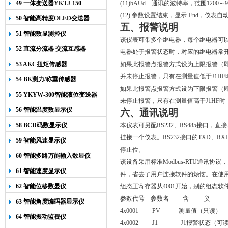
49 一体变送器YKTJ-150
(11)bAUd
—通讯的波特率，范围
1200
～
9
(12)
参数设置结束，显示
-End
，仪表自
50 智能高精度OLED变送器
五、报警说明
YK-218
51 智能数显测控仪
该仪表可带多个继电器，每个继电器可
52 直流分流器 交流互感器
电器处于报警状态时，对应的继电器常
53 AKC扭矩传感器
如果此报警点报警方式设为上限报警（
并未停止报警，只有在测量值低于
J1HF
54 BK测力/称重传感器
如果此报警点报警方式设为下限报警（
55 YKYW-300智能液位变送器
未停止报警，只有在测量值高于
J1HF
时
56 智能温度数显示仪
六、通讯说明
58 BCD码数显示仪
本仪表可另配
RS232
、
RS485
接口，直接
挂接一个仪表。
RS232
接口的
TXD
、
RX
59 智能风速显示仪
停止位。
60 智能多路万能输入数显仪
该设备采用标准
Modbus-RTU
通讯协议，
61 智能速度显示仪
件，省去了用户连接软件的烦恼。在使
62 智能位移数显仪
组态王寄存器从
4001
开始，别的组态软
参数代号
参数名
含
义
63 智能角度编码器显示仪
4x0001 PV
测量值（只读）
64 智能振动监视仪
4x0002 J1 J1
报警状态（可