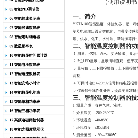
04 智能多功能计数器
（使用说明书
05 智能PID调节仪
一、简介
06 智能转速显示表
YKTJ-100
智能温度一体控制器，是一种
07 智能线速数显表
制及电流输出设定智能化。与温度传感
08 智能定时继电器
暖、供水、化工、水处理、新能源等行
二、智能温度控制器的功
09 数显频率表
1.
测量、控制、通讯、变送输出、显示
10 智能数显时间累计器
2. 5
位
LED
显示，显示清晰直观，便于夜
11 智能电压数显表
3.
量程值，上下限报警值，上下限报警
12 智能电流数显表
调整。
13 智能安培小时计
4.
可同时输出
4-20mA
信号和继电器报警
5.
仪表软件线性化处理，提高测量准确
14 智能数显电能表
三、智能温度控制器的技
15 智能单相功率表
1.
测量介质：各种气体、液体。
16 智能三相功率表
2.
介质温度：
-200-2300
℃
17 高频电磁阀控制器
3.
环境温度：
-40-85
℃
4.
环境湿度：
≤85%RH
18 智能光照度显示仪
5.
测量范围：
-199—2300
℃