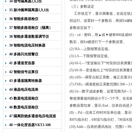
34 信号隔离器2入2出
（三）参数设定
35 脉冲频率隔离器1入1出
工作状态下，显示测量值，在设定状
36 智能多路巡检仪
回运行。设置好一个参数后，再按
En
键
37 智能多路巡检仪（隔离）
参数设定如下：
(1)
－
cd
－密码，用▲或▼键将
800
设成
80
38 智能多通道数显调节仪
数后，按
En
键进行下一个参数设置。
39 智能电流电压转换器
(2) HA
—上限报警设定值。
40 多路闪光报警仪
(3) LA
—下限报警设定值。
41 多通道变送器
(4) bS-L
—
?
变送输出下*对应的仪表测量
(5) bS-H
—变送输出上*对应的仪表测量
42 智能信号运算仪
(6) oSEt
—调零点校正系数，修正后显示
43 多通道隔离转换器
(7) FSEt
—调满度校正系数范围
0.500
～
2.
44 液晶电压电流表
(8) Lb
—数字滤波参数，设置范围为
0
～
5
45 数显电流巡检仪
整使测量值间跳动小于
2
～
5
个字。在实
参数设置结束，显示
-End
，仪表自动进
46 数显电压巡检仪
(9)
—
Pd
—仪表工作时对应单位值，显示
47 隔离防烧多通道电压电流巡
RH%
指示灯，
6
对应
%
指示灯，
7
对应
K
检仪
48 一体化变送器YKTJ-100
(10) Addr
—仪表的通讯地址，范围
1
～
99