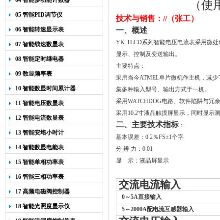
04 智能多功能计数器
（使
05 智能PID调节仪
技术与销售：//（张工）
06 智能转速显示表
一、概述
YK-TLCD
系列智能电压电流表
采用微处
07 智能线速数显表
显示、控制及变送输出。
08 智能定时继电器
主要特点：
09 数显频率表
采用当今
ATMEL
单片微机作主机，减少
10 智能数显时间累计器
集多种输入型号、输出方式于一机。
采用
WATCHDOG
电路、软件陷阱与冗
11 智能电压数显表
采用
10.2
寸液晶触摸屏显示，同时显示
12 智能电流数显表
二、主要技术指标
：
13 智能安培小时计
基本误差：
0
.
2
％
FS
±
1
个字
14 智能数显电能表
分
辨
力：
0.01
显
示：液晶屏显示
15 智能单相功率表
16 智能三相功率表
交流电流输入
17 高频电磁阀控制器
0
～
5A直接输入
18 智能光照度显示仪
5
～2000A配电流互感器输入