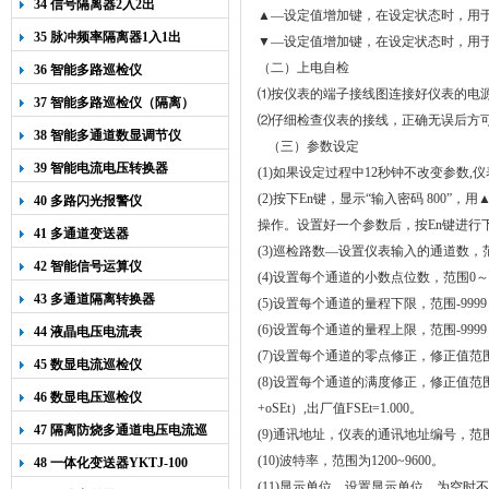
34 信号隔离器2入2出
▲—设定值增加键，
在设定状态时
，用
35 脉冲频率隔离器1入1出
▼—设定值增加键，
在设定状态时
，用
（二）上电自检
36 智能多路巡检仪
⑴按仪表的端子接线图连接好仪表的电
37 智能多路巡检仪（隔离）
⑵仔细检查仪表的接线，正确无误后方
38 智能多通道数显调节仪
（
三）
参数设定
39 智能电流电压转换器
(1)
如果设定过程中
12
秒钟不改变参数
,
仪
(2)
按下
En
键，显示“输入密码
800
”，用
40 多路闪光报警仪
操作。设置好一个参数后，按
En
键进行
41 多通道变送器
(3)
巡检路数—设置仪表输入的通道数，
42 智能信号运算仪
(4)
设置每个通道的小数点位数，范围
0
～
43 多通道隔离转换器
(5)
设置每个通道的量程下限，范围
-9999
(6)
设置每个通道的量程上限，范围
-9999
44 液晶电压电流表
(7)
设置每个通道的零点修正，修正值范
45 数显电流巡检仪
(8)
设置每个通道的满度修正，修正值范
46 数显电压巡检仪
+oSEt）,出厂值FSEt=1.000。
47 隔离防烧多通道电压电流巡
(9)
通讯地址，仪表的通讯地址编号，范
检仪
(10)
波特率，范围为
1200~9600
。
48 一体化变送器YKTJ-100
(11)
显示单位，设置显示单位，为空时不