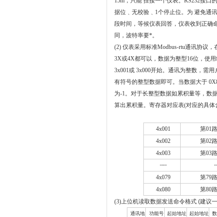
15m，只能 挂接一个仪表。RS232接
据位﹑无校验﹑1个停止位。为 避免通
段时间，等候仪表回答，仪表收到正确
同，波特率要*。
(2) 仪表采用标准Modbus-rtu通讯协
3X或4X都可以，数据为整型16位，使用组
3x001或 3x000开始。通讯为整
有符号的整型数据即可。当数据大于 0X
为-1。对于长整型数据如累积量等，数据值
算出累积量。
寄存器对应表(对应的具体
4x001
第
01
4x002
第
02
4x003
第
03
┄┄
4x079
第
79
4x080
第
80
(3)
上位机读取数据发送命令格式
(
建议
通讯地
功能号
起始地址
起始地址
数