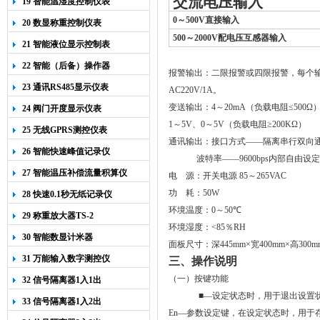
交流电压输入
19 智能温湿度控制仪表
0
～500V
直接输入
20 数显称重控制仪表
500～2000V配电压互感器输入
21 智能液位显示控制表
22 智能（后备）操作器
报警输出：二限报警或四限报警，每个
23 通讯RS485显示仪表
AC220V
/1
A
。
变送输出：
4
～
20
m
A
（负载电阻
≤
500
Ω
24 阀门开度显示仪表
1
～5V、0～5V（
负载电阻
≥
200K
Ω）
25 无线GPRS测控仪表
通讯输出：接口方式——隔离串行双向
26 智能快速峰值记录仪
波特率——
9600bps内部自由设定
27 智能温压补偿流量积算仪
电
源：开关电源
85
～
265VAC
功
耗：
50W
28 快速0.1秒无纸记录仪
环境温度：
0
～
50
℃
29 称重放大器TS-2
环境湿度：
<
85
％
RH
30 智能数显计米器
面板尺寸：深
445mm
×宽
400mm
×高
300m
31 万能输入数字测控仪
三、操作说明
（一）按键功能
32 信号隔离器1入1出
■
—
设定状态时
，用于退出设置
33 信号隔离器1入2出
En
—参数设定键，
在设定状态时，用于