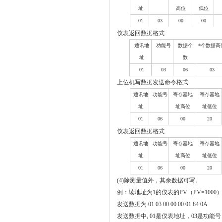
址
高位
低位
01
03
00
00
仪表返回数据格式
通讯地
功能号
数据个
*个数据高
址
数
01
03
06
03
上位机写数据发送命令格式
通讯地
功能号
寄存器地
寄存器地
址
址高位
址低位
01
06
00
20
仪表返回数据格式
通讯地
功能号
寄存器地
寄存器地
址
址高位
址低位
01
06
00
20
(4)
除测量值外，其余数据可写。
例：读地址为
1
的仪表的
PV
（
PV=1000
发送数据为
01 03 00 00 00 01 84 0A
发送数据中
, 01
是仪表地址，
03
是功能号