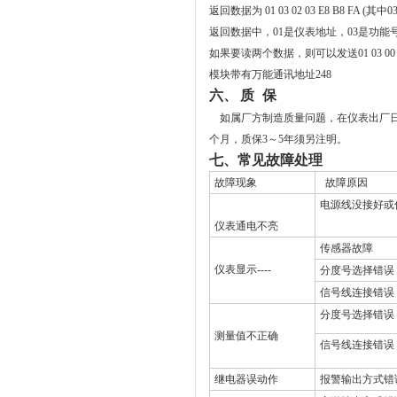
返回数据为
01 03 02 03 E8 B8 FA (
其中
0
返回数据中，
01
是仪表地址，
03
是功能
如果要读两个数据，则可以发送
01 03 00
模块带有万能通讯地址
248
六、
质
保
如属厂方制造质量问题，在仪表出厂
个月，质保
3
～
5
年须另注明。
七、常见故障处理
故障现象
故障原因
电源线没接好或
仪表通电不亮
传感器故障
仪表显示
----
分度号选择错误
信号线连接错误
分度号选择错误
测量值不正确
信号线连接错误
继电器误动作
报警输出方式错