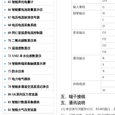
DA
65 智能库伦电量计
输入量程
□
66 智能蓄电池容量显示仪
报警输出
H
67 电压电流标准信号源
L
68 电压电流采集系统
D
变送输出
O1
69 同仁堂温度电流控制器
O2
70 二氧化碳数显仪表
O3
71 温湿度数显仪
O4
72 XMZ-Ⅲ 水位差数显仪
通讯输出
R
74 智能终端采集触摸显示屏
S
X
75 防水仪表
P
77 电力电气模块
供电电源
78 智能多通道交流直流记录仪
W
80 AK系列压力变送器
五、端子接线
81 智能计数器采集模块
五、通讯说明
(1) 本仪表可另配RS232、RS485接
82 智能大气压变送器