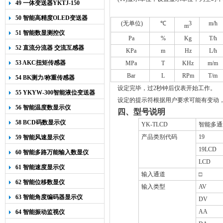
49 一体变送器YKTJ-150
50 智能高精度OLED变送器
(
无单位
)
℃
3
m/h
m
YK-218
51 智能数显测控仪
Pa
%
Kg
T/h
52 直流分流器 交流互感器
KPa
m
Hz
L/h
53 AKC扭矩传感器
MPa
T
KHz
m/m
Bar
L
RPm
T/m
54 BK测力/称重传感器
设定完毕，过
2
秒钟后仪表开始工作。
55 YKYW-300智能液位变送器
设定的提示符根据用户要求可能有变动
56 智能温度数显示仪
四、型号说明
58 BCD码数显示仪
YK-TLCD
智能多通
产品类别代码
19
59 智能风速显示仪
19LCD
60 智能多路万能输入数显仪
LCD
61 智能速度显示仪
输入通道
□
62 智能位移数显仪
输入类型
AV
63 智能角度编码器显示仪
DV
AA
64 智能振动监视仪