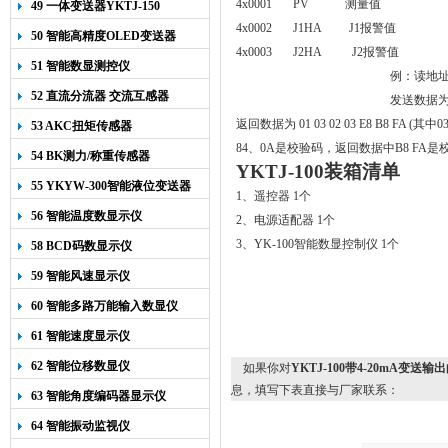
4x0001 PV 测量值
49 一体变送器YKTJ-150
4x0002 J
1HA
J1报警值
50 智能高精度OLED变送器
4x0003 J
2HA
J2报警值
YK-218
51 智能数显测控仪
例：读地址
52 直流分流器 交流互感器
发送数据为 01 
返回数据为 01 03 02 03 E8 B8 F
53 AKC扭矩传感器
84、0A是校验码，返回数据中B8 FA是校验码
54 BK测力/称重传感器
YKTJ-100
装箱清单
55 YKYW-300智能液位变送器
1
、遥控器
1
个
56 智能温度数显示仪
2
、电源适配器
1
个
3
、
YK-100
智能数显控制仪
1
个
58 BCD码数显示仪
59 智能风速显示仪
60 智能多路万能输入数显仪
61 智能速度显示仪
62 智能位移数显仪
如果你对
YKTJ-100带4-20mA
息，填写下表直接与厂家联系：
63 智能角度编码器显示仪
64 智能振动监视仪