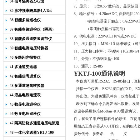
34 信号隔离器2入2出
7
、显示：
5
位
0.56"
数码管。显示范围
35 脉冲频率隔离器1入1出
8
、输出信号：
4-20mADC,
负载电阻
250
36 智能多路巡检仪
4
路继电器常开触点：
6A/220VA
（常闭触点输出需定制）
37 智能多路巡检仪（隔离）
9
、供电电源：
220VAC
±
10%
或
24VDC
38 智能多通道数显调节仪
10
、压力接口：
M20
×
1.5
标准螺纹（可
39 智能电流电压转换器
11
、压力接口材料：不锈钢（
1Cr18Ni9T
40 多路闪光报警仪
12
、外壳：不锈钢圆盘≤
100
13
、通讯：
RS485
41 多通道变送器
YKTJ-100
通讯说明
42 智能信号运算仪
本仪表可另配RS232、RS485接口，
43 多通道隔离转换器
挂接一个仪表。
RS232接口的TXD
44 液晶电压电流表
停止位。
为避免通讯冲突，仪表都处于
表收到正确命令后再发送出数据。发送
45 数显电流巡检仪
该设备采用标准Modbus-RTU通讯
46 数显电压巡检仪
件，省去了用户连接软件的烦恼
。在使用
47 隔离防烧多通道电压电流巡
用组态王寄存器从4001开始，别的组态软
检仪
48 一体化变送器YKTJ-100
参数代号 参数名 含 义