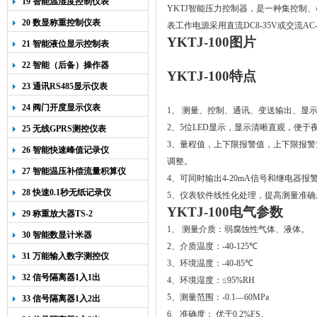
19 智能温湿度控制仪表
YKTJ
智能压力控制器，是一种集控制、
20 数显称重控制仪表
表工作电源采用直流
DC8-35V
或交流
AC-
YKTJ-100
图片
21 智能液位显示控制表
22 智能（后备）操作器
YKTJ-100
特点
23 通讯RS485显示仪表
24 阀门开度显示仪表
1
、
测量、控制、通讯、变送输出、显
2
、
5
位
LED
显示，显示清晰直观，便于
25 无线GPRS测控仪表
3
、量程值，上下限报警值，上下限报警
26 智能快速峰值记录仪
调整。
27 智能温压补偿流量积算仪
4
、可同时输出
4-20mA
信号和继电器报
28 快速0.1秒无纸记录仪
5
、仪表软件线性化处理，提高测量准确
YKTJ-100
电气参数
29 称重放大器TS-2
1
、
测量介质：弱腐蚀性气体、液体。
30 智能数显计米器
2
、介质温度：
-40-125
℃
31 万能输入数字测控仪
3
、环境温度：
-40-85
℃
32 信号隔离器1入1出
4
、环境湿度：≤
95%RH
5
、测量范围：
-0.1
—
60MPa
33 信号隔离器1入2出
6
、准确度：
优于
0.2%FS
。