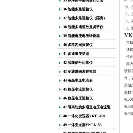
35 脉冲频率隔离器1入1出
10
、
36 智能多路巡检仪
11
、
37 智能多路巡检仪（隔离）
12
、
38 智能多通道数显调节仪
13
、
YK
39 智能电流电压转换器
本仪
40 多路闪光报警仪
挂
41 多通道变送器
停
42 智能信号运算仪
表
该设
43 多通道隔离转换器
件，
44 液晶电压电流表
用组
45 数显电流巡检仪
参数
46 数显电压巡检仪
4x
4x0
47 隔离防烧多通道电压电流巡
4x0
检仪
48 一体化变送器YKTJ-100
49 一体变送器YKTJ-150