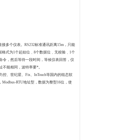
挂接多个仪表。
RS232标准通讯
距离
15m
，只能
数据格式为1个起始位﹑8个数据位﹑无
校验
﹑
1
个
命令，然后等待一段时间，等候仪表回答，仪
址不能相同，波特率要*。
力控、世纪星、Fix、
InTouch
等国内的组态软
，Modbus-RTU地址型，数据为整型16位，使