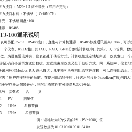
压力接口：
M20
×
1.5
标准螺纹（可用户定制）
压力接口材料：不锈钢（
1Cr18Ni9Ti
）
外壳：不锈钢圆盘≤
100
通讯：
RS485
TJ-100
通讯说明
表可另配RS232、RS485接口，直接与计算机通讯，
RS485标准通讯
距离
1.5km
，可以
接一个仪表。
RS232接口的TXD、RXD、GND分别接计算机串口的第2、3、5管脚。
止位。
为避免通讯冲突，仪表都处于侦听方式。计算机按规定地址向某一仪表发出一个
收到正确命令后再发送出数据。发送结束后仪表又处于侦听方式。同一系统中，仪表地
备采用标准Modbus-RTU通讯协议，几乎能和所有的组态软件连接，可以连接组态王、
省去了用户连接软件的烦恼
。在使用组态软件时，须选用的设备为modicon(*康)的PLC
态王寄存器从4001开始，别的组态软件有可能是从3001开始。
代号 参数名 含 义
0001 PV 测量值
002 J
1HA
J1报警值
003 J
2HA
J2报警值
例：读地址为1的仪表的PV（PV=1000）值
发送数据为 01 03 00 00 00 01 84 0A