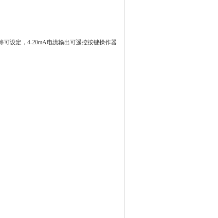
等可设定，
4-20mA
电流输出可遥控按键操作器