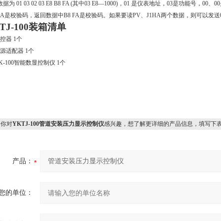
据为 01 03 02 03 E8 B8 FA (其中03 E8—1000)，01 是仪表地址，03是功能号
0A是校验码，返回数据中B8 FA是校验码。如果要读PV、J1HA两个数据，则可以发送01 03 00
TJ-100
装箱清单
控器
1
个
源适配器
1
个
K-100
智能数显控制仪
1
个
你对
YKTJ-100管道安装压力显示控制仪
感兴趣，想了解更详细的产品信息，填写下
产品：
您的单位：