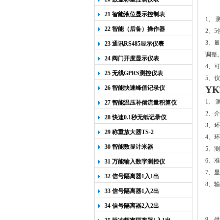
21 智能液位显示控制表
1
、
22 智能（后备）操作器
2
、
5
3
、量
23 通讯RS485显示仪表
调整
24 阀门开度显示仪表
4
、可
25 无线GPRS测控仪表
5
、仪
26 智能快速峰值记录仪
YK
1
、
27 智能温压补偿流量积算仪
2
、介
28 快速0.1秒无纸记录仪
3
、环
29 称重放大器TS-2
4
、环
30 智能数显计米器
5
、测
6
、准
31 万能输入数字测控仪
7
、显
32 信号隔离器1入1出
8
、输
33 信号隔离器1入2出
34 信号隔离器2入2出
9
、供