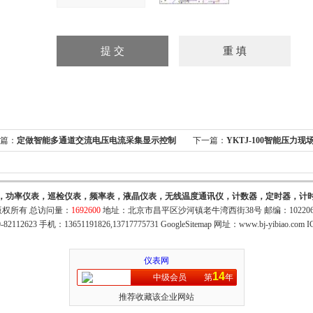
篇：
定做智能多通道交流电压电流采集显示控制
下一篇：
YKTJ-100智能压力
16路32路48路64路
力显示通讯控制仪-宇科泰吉电
，功率仪表，巡检仪表，频率表，液晶仪表，无线温度通讯仪，计数器，定时器，计
权所有 总访问量：
1692600
地址：北京市昌平区沙河镇老牛湾西街38号 邮编：10220
82112623 手机：13651191826,13717775731
GoogleSitemap
网址：
www.bj-yibiao.com
I
仪表网
14
中级会员
第
年
推荐收藏该企业网站