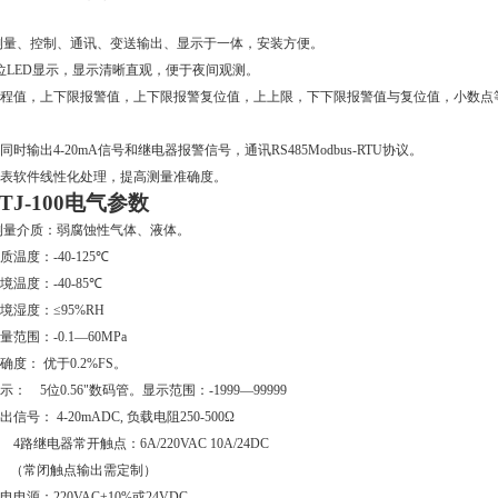
测量、控制、通讯、变送输出、显示于一体，安装方便。
位
LED
显示，显示清晰直观，便于夜间观测。
程值，上下限报警值，上下限报警复位值，上上限，下下限报警值与复位值，小数点
。
同时输出
4-20mA
信号和继电器报警信号，通讯
RS485Modbus-RTU
协议。
表软件线性化处理，提高测量准确度。
TJ-100
电气参数
测量介质：弱腐蚀性气体、液体。
质温度：
-40-125
℃
境温度：
-40-85
℃
境湿度：≤
95%RH
量范围：
-0.1
—
60MPa
确度：
优于
0.2%FS
。
示：
5
位
0.56"
数码管。显示范围：
-1999
—
99999
出信号：
4-20mADC,
负载电阻
250-500
Ω
4
路继电器常开触点：
6A/220VAC 10A/24DC
（常闭触点输出需定制）
电电源：
220VAC
±
10%
或
24VDC