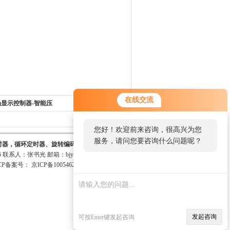
在线交流
现场显示控制器-智能压
返回列表>>
子有限公司
您好！欢迎前来咨询，很高兴为您
服务，请问您要咨询什么问题呢？
时器，循环定时器、旋转编码器、智能光栅尺。
6 联系人：张书光 邮箱：
bjyktj@126.com
CP备案号：
京ICP备10054621号-4
发起咨询
可按Enter键发起咨询