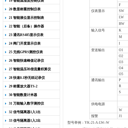
19 智能温湿度控制仪表
F
20 数显称重控制仪表
仪表显示
SW
LW
21 智能液位显示控制表
BW
22 智能（后备）操作器
输入信号
K
23 通讯RS485显示仪表
M
24 阀门开度显示仪表
I
变送输出
O1
25 无线GPRS测控仪表
O2
26 智能快速峰值记录仪
O3
O4
27 智能温压补偿流量积算仪
O5
28 快速0.1秒无纸记录仪
通讯输出
P
R
29 称重放大器TS-2
S
30 智能数显计米器
31 万能输入数字测控仪
供电电源
W
32 信号隔离器1入1出
报警
J1
33 信号隔离器1入2出
型号举例：YK-21-A-LW--W