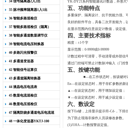
34 信号隔离器2入2出
YK-DY21系列智能通讯计数器，外形尺
五、
功能特点
35 脉冲频率隔离器1入1出
多重保护、隔离设计、抗干扰能力强、
36 智能多路巡检仪
良好的软件平台，具备二次开发能力，
37 智能多路巡检仪（隔离）
在显示范围内任意设定计数值，设定值
四、主要技术指标
38 智能多通道数显调节仪
精度：±1个字
39 智能电流电压转换器
显示范围：0-9999或0-99999
40 多路闪光报警仪
计数过程中可清零，手动清零或外部信
41 多通道变送器
通过门控端可禁止计数脉冲输入（门控
五、按键功能
42 智能信号运算仪
■
—在工作状态时，按该键对
43 多通道隔离转换器
En—在设定状态时，用于存贮参数的新
44 液晶电压电流表
▲—在设定状态时，用于增加设定值；
45 数显电流巡检仪
▼
—在设定状态时，用于减少设定值；
六、
数设定
46 数显电压巡检仪
按下
En
键，上排显示提示符
-Cd-
，下排
47 隔离防烧多通道电压电流巡
为了防止现场非操作人员误修改参数。
检仪
48 一体化变送器YKTJ-100
(1)J1HA
—计数报警设定值。