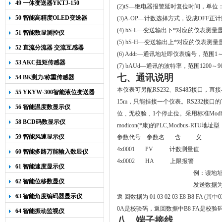
49 一体变送器YKTJ-150
(2)tS
—
继电器报警延时复位时间，单位
50 智能高精度OLED变送器
(3)A-OP
—计数选择方式，设成
OFF
正计
YK-218
(4) bS-L
—
变送输出下*对应的仪表测量
51 智能数显测控仪
(5) bS-H
—变送输出上*对应的仪表测量
52 直流分流器 交流互感器
(6) Addr
—通讯地址即仪表编号，范围
1
53 AKC扭矩传感器
(7) bAUd
—通讯的波特率，范围
1200
～9
七、
通讯说明
54 BK测力/称重传感器
本仪表可另配RS232、RS485接口，
55 YKYW-300智能液位变送器
15m
，只能挂接一个仪表。
RS232接
56 智能温度数显示仪
位﹑无
校验
﹑
1
个停止位。采用
标准Mo
58 BCD码数显示仪
modicon(*康)的PLC,Modbus
59 智能风速显示仪
参数代号 参数名 含 义
4x0001 PV 计数测量值
60 智能多路万能输入数显仪
4x0002 HA 上限报警
61 智能速度显示仪
例：读地址A
62 智能位移数显仪
发送数据为 01 
63 智能角度编码器显示仪
返 回数据为 01 03 02 03 E8 B8 F
0A是校验码，返回数据中B8 FA是校验码。如
64 智能振动监视仪
八、端子接线