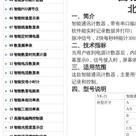
04 智能多功能计数器
05 智能PID调节仪
一、简介
06 智能转速显示表
智能通讯计数器，带有串口输出
07 智能线速数显表
软件能实时记录数据并打印）
08 智能定时继电器
脉冲信号，Z快每秒钟能计30
二、技术指标
09 数显频率表
当用户收到电源计数器后，内
10 智能数显时间累计器
幕显示0，信号接入时，屏幕
11 智能电压数显表
三、适用范围
12 智能电流数显表
这款智能通讯计数器，主要用
记录和控制。
13 智能安培小时计
四、型号说明
14 智能数显电能表
YK-21
智能
15 智能单相功率表
外型尺寸
A
A/S
16 智能三相功率表
B
17 高频电磁阀控制器
C
18 智能光照度显示仪
C/S
D