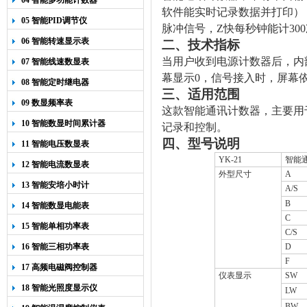
04 智能多功能计数器
软件能实时记录数据并打印）
05 智能PID调节仪
脉冲信号，Z快每秒钟能计30
06 智能转速显示表
二、技术指标
当用户收到电源计数器后，内
07 智能线速数显表
幕显示0，信号接入时，屏幕
08 智能定时继电器
三、适用范围
09 数显频率表
这款智能通讯计数器，主要用
10 智能数显时间累计器
记录和控制。
四、型号说明
11 智能电压数显表
YK-21
智能
12 智能电流数显表
外型尺寸
A
13 智能安培小时计
A/S
B
14 智能数显电能表
C
15 智能单相功率表
C/S
16 智能三相功率表
D
F
17 高频电磁阀控制器
仪表显示
SW
18 智能光照度显示仪
LW
BW