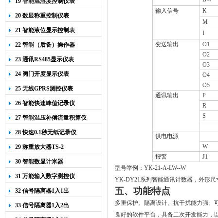
19 智能温湿度控制仪表
输入信号
K
20 数显称重控制仪表
M
21 智能液位显示控制表
I
变送输出
O1
22 智能（后备）操作器
O2
23 通讯RS485显示仪表
O3
24 阀门开度显示仪表
O4
O5
25 无线GPRS测控仪表
通讯输出
P
26 智能快速峰值记录仪
R
S
27 智能温压补偿流量积算仪
28 快速0.1秒无纸记录仪
供电电源
W
29 称重放大器TS-2
报警
J1
30 智能数显计米器
型号举例：YK-21-A-LW--W
31 万能输入数字测控仪
YK-DY21系列智能通讯计数器，外形尺
五、
功能特点
32 信号隔离器1入1出
多重保护、隔离设计、抗干扰能力强、
33 信号隔离器1入2出
良好的软件平台，具备二次开发能力，