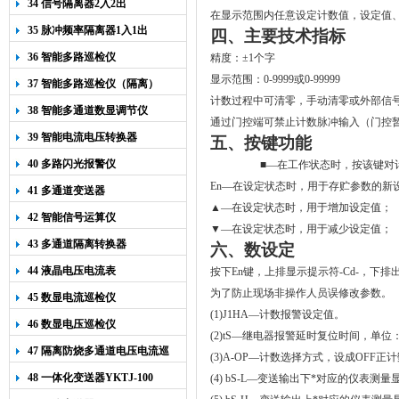
34 信号隔离器2入2出
在显示范围内任意设定计数值，设定值
35 脉冲频率隔离器1入1出
四、主要技术指标
36 智能多路巡检仪
精度：±1个字
显示范围：0-9999或0-99999
37 智能多路巡检仪（隔离）
计数过程中可清零，手动清零或外部信
38 智能多通道数显调节仪
通过门控端可禁止计数脉冲输入（门控
39 智能电流电压转换器
五、按键功能
40 多路闪光报警仪
■
—在工作状态时，按该键对
En—在设定状态时，用于存贮参数的新
41 多通道变送器
▲—在设定状态时，用于增加设定值；
42 智能信号运算仪
▼
—在设定状态时，用于减少设定值；
43 多通道隔离转换器
六、
数设定
44 液晶电压电流表
按下
En
键，上排显示提示符
-Cd-
，下排
为了防止现场非操作人员误修改参数。
45 数显电流巡检仪
(1)J1HA
—计数报警设定值。
46 数显电压巡检仪
(2)tS
—
继电器报警延时复位时间，单位
47 隔离防烧多通道电压电流巡
(3)A-OP
—计数选择方式，设成
OFF
正计
检仪
48 一体化变送器YKTJ-100
(4) bS-L
—
变送输出下*对应的仪表测量