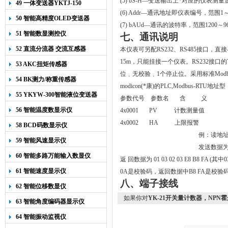
(5) bS-H
—变送输出上*对应的仪表测量
49 一体变送器YKTJ-150
(6) Addr
—通讯地址即仪表编号，范围
1
50 智能高精度OLED变送器
(7) bAUd
—通讯的波特率，范围
1200
～9
YK-218
51 智能数显测控仪
七、
通讯说明
52 直流分流器 交流互感器
本仪表可另配RS232、RS485接口，
15m
，只能挂接一个仪表。
RS232接
53 AKC扭矩传感器
位﹑无
校验
﹑
1
个停止位。采用
标准Mo
54 BK测力/称重传感器
modicon(*康)的PLC,Modbus
55 YKYW-300智能液位变送器
参数代号 参数名 含 义
56 智能温度数显示仪
4x0001 PV 计数测量值
4x0002 HA 上限报警
58 BCD码数显示仪
例：读地址A
59 智能风速显示仪
发送数据为 01 
60 智能多路万能输入数显仪
返 回数据为 01 03 02 03 E8 B8 F
61 智能速度显示仪
0A是校验码，返回数据中B8 FA是校验码。如
八、端子接线
62 智能位移数显仪
如果你对
YK-21开关量计数器，NPN
63 智能角度编码器显示仪
64 智能振动监视仪