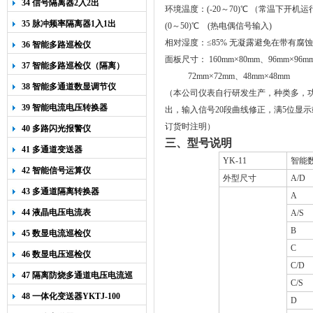
34 信号隔离器2入2出
环境温度：(
-20
～
70)
℃ （常温下开机运
35 脉冲频率隔离器1入1出
(
0
～5
0
)℃ (热电偶信号输入)
相对湿度：≤85% 无凝露避免在带有腐
36 智能多路巡检仪
面板尺寸：
160mm
×
80mm
、
96mm
×
96m
37 智能多路巡检仪（隔离）
72mm
×7
2mm
、
48mm
×
48mm
38 智能多通道数显调节仪
（本公司仪表自行研发生产，种类多，
39 智能电流电压转换器
出，输入信号
20
段曲线修正，满
5
位显示
订货时注明）
40 多路闪光报警仪
三、型号说明
41 多通道变送器
YK-11
智能
42 智能信号运算仪
外型尺寸
A/D
43 多通道隔离转换器
A
44 液晶电压电流表
A/S
B
45 数显电流巡检仪
C
46 数显电压巡检仪
C/D
47 隔离防烧多通道电压电流巡
C/S
检仪
48 一体化变送器YKTJ-100
D