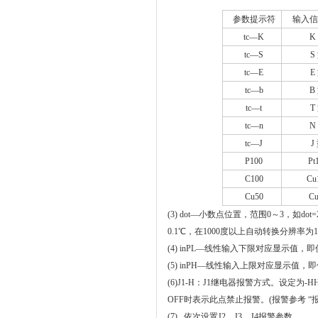
参数提示符
输入信
tc
―K
K
tc
―S
S
tc
―E
E
tc
―b
B
tc
―t
T
tc
―n
N
tc
―J
J
P100
Pt
C100
Cu
Cu50
Cu
(3) dot
—小数点位置，范围
0
～
3
，如
dot=
0.1
℃
，在
1000
度以上自动转换
分辨率
为
1
(4) inPL
—线性输入下限对应显示值，即
(5) inPH
—线性输入上限对应显示值，即
(6)J1-H
：
J1
继电器报警方式。设定为
-H
OFF
时表示此点禁止报警。
(
报警参考
“
(7)
依次设置
J2
、
J3
、
J4
报警参数