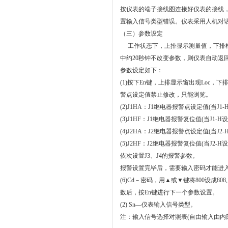
按仪表的端子接线图连接好仪表的接线
置输入信号类型错误。仪表采用人机对
（三）参数设定
工作状态下，上排显示测量值，下排根
中约20秒钟不改变参数，则仪表自动返
参数设定如下：
(1)按下En键，上排显示窗出现Loc，
警点设定值禁止修改，只能浏览。
(2)J1HA：J1继电器报警点设定值(当J1
(3)J1HF：J1继电器报警复位值(当J1-
(4)J2HA：J2继电器报警点设定值(当J2
(5)J2HF：J2继电器报警复位值(当J2-
依次设置J3、J4的报警参数。
报警设置完毕后，需要输入密码才能进
(6)Cd－密码，用▲或▼键将800设成
数后，按En键进行下一个参数设置。
(2) Sn
—
仪表输入信号类型。
注：输入信号选择对照表
(
自由输入由内