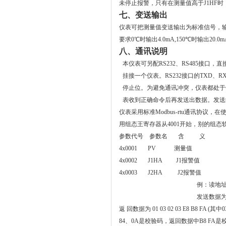
未停止报警，只有在测量值高于
J1HF
时
七、变送输出
仪表可把测量值变送输出为标准信号，
要求0℃时输出4.0mA,150℃时输出20.0mA
八、通讯说明
本仪表可另配RS232、RS485接口，
挂接一个仪表。
RS232接口的TXD
停止位。
为避免通讯冲突，仪表都处于
表收到正确命令后再发送出数据。发送
仪表采用标准Modbus-rtu通讯协议，在
用组态王寄存器从4001开始，别的组态软
参数代号 参数名 含 义
4x0001 PV 测量值
4x0002 J1HA J1报警值
4x0003 J2HA J2报警值
例：读地址
发送数据为 01 
返 回数据为 01 03 02 03 E8 B8 
84、0A是校验码，返回数据中B8 FA是校验码