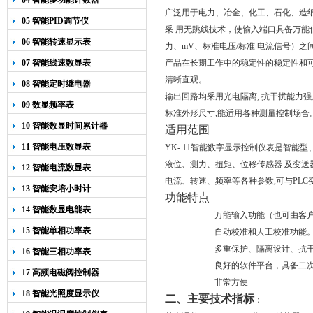
04 智能多功能计数器
广泛用于电力、冶金、化工、石化、造纸
05 智能PID调节仪
采 用无跳线技术，使输入端口具备万
06 智能转速显示表
力、mV、标准电压/标准 电流信号）
07 智能线速数显表
产品在长期工作中的稳定性的稳定性和可
清晰直观。
08 智能定时继电器
输出回路均采用光电隔离, 抗干扰能力
09 数显频率表
标准外形尺寸,能适用各种测量控制场合
10 智能数显时间累计器
适用范围
11 智能电压数显表
YK- 11智能数字显示控制仪表是智
液位、测力、扭矩、位移传感器 及变送
12 智能电流数显表
电流、转速、频率等各种参数,可与PL
13 智能安培小时计
功能特点
14 智能数显电能表
万能输入功能（也可由客
15 智能单相功率表
自动校准和人工校准功能
多重保护、隔离设计、抗
16 智能三相功率表
良好的软件平台，具备二
17 高频电磁阀控制器
非常方便
18 智能光照度显示仪
二、主要技术指标
：