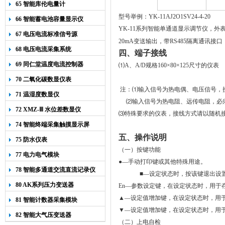
65 智能库伦电量计
型号举例：YK-11AJ2
O
1SV24-4-20
66 智能蓄电池容量显示仪
YK-11系列智能单通道显示调节仪，外
67 电压电流标准信号源
20mA变送输出，带RS485隔离通讯接口
68 电压电流采集系统
四、端子接线
69 同仁堂温度电流控制器
⑴A、
A/D规格160
×80×125尺寸的仪表
70 二氧化碳数显仪表
注：
⑴
输入信号为热电偶、电压信号，
71 温湿度数显仪
⑵
输入信号为热电阻、远传电阻，必
72 XMZ-Ⅲ 水位差数显仪
⑶
特殊要求的仪表，接线方式请以随机
74 智能终端采集触摸显示屏
五、操作说明
75 防水仪表
（一）
按键功能
77 电力电气模块
●—手动打印键或其他特殊用途。
78 智能多通道交流直流记录仪
■
—
设定状态时
，按该键退出设
80 AK系列压力变送器
En
—参数设定键，
在设定状态时，用于
▲—设定值增加键，
在设定状态时
，用
81 智能计数器采集模块
▼—设定值增加键，在设定状态时，用
82 智能大气压变送器
（二）
上电自检