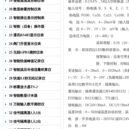
19 智能温湿度控制仪表
基本误差：
0
.
2
％
FS
，
14
位
A/D
转换器（
输入信号：·热电偶
: B
、
S
、
K
、
E
、
J
、
T
20 数显称重控制仪表
·热电阻
: Pt100
、
Cu50
、
Cu53
、
Cu100
、
21 智能液位显示控制表
·电 流
: 0
～
10mA
、
4
～
20mA
等（输入阻
22 智能（后备）操作器
·电 压
: 0
～
5V
、
1V
～
5V
、
mV
等（输入
23 通讯RS485显示仪表
·远传压力电阻：（
0
～
400
）Ω
采样周期：
0.2S
（
10~
24 阀门开度显示仪表
显
示：
双排四位LED数码管显示。单排
25 无线GPRS测控仪表
报警输出：
仪表可带多
26 智能快速峰值记录仪
限、下限控制，控制
27 智能温压补偿流量积算仪
变送输出：
4
～
20
m
A
、
0
～
10/20
m
A
（负
1
～5V、0～5V、0～10V（
负载电阻
≥
20
28 快速0.1秒无纸记录仪
采用
12
位数字
D/A
芯片，隔离输出。
29 称重放大器TS-2
通讯输出：隔离通讯接口
RS485/RS232
30 智能数显计米器
打印输出：RS232接口、TTL接口。
31 万能输入数字测控仪
馈电输出：
DC24V
/
30
m
A
、
DC12V/30m
温度补偿：
0～50
冷端温度自动补偿，误
32 信号隔离器1入1出
电
源：开关电源
85
～
265VAC
或
DC24
33 信号隔离器1入2出
功
耗：
4W