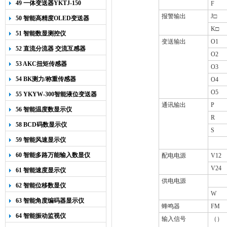
49 一体变送器YKTJ-150
F
报警输出
J
□
50 智能高精度OLED变送器
K
□
YK-218
51 智能数显测控仪
变送输出
O1
52 直流分流器 交流互感器
O2
53 AKC扭矩传感器
O3
54 BK测力/称重传感器
O4
O5
55 YKYW-300智能液位变送器
通讯输出
P
56 智能温度数显示仪
R
58 BCD码数显示仪
S
59 智能风速显示仪
60 智能多路万能输入数显仪
配电电源
V12
V24
61 智能速度显示仪
供电电源
62 智能位移数显仪
W
63 智能角度编码器显示仪
蜂鸣器
FM
64 智能振动监视仪
输入信号
（）