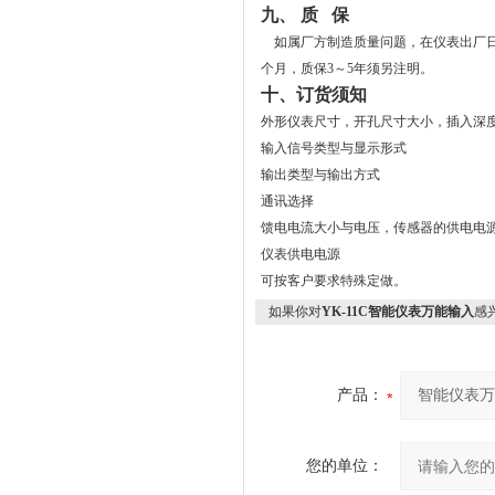
九、 质 保
如属厂方制造质量问题，在仪表出厂日
个月，质保3～5年须另注明。
十、订货须知
外形仪表尺寸，开孔尺寸大小，插入深
输入信号类型与显示形式
输出类型与输出方式
通讯选择
馈电电流大小与电压，传感器的供电电
仪表供电电源
可按客户要求特殊定做。
如果你对
YK-11C智能仪表万能输入
感
产品：
您的单位：