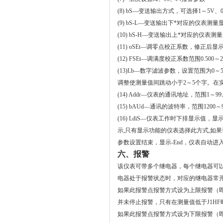
(8) bS
—变送输出方式，可选择
1
～5V、
(9) bS-L
—
变送输出下*对应的仪表测量
(10) bS-H
—变送输出上*对应的仪表测量
(11) oSEt
—调零点校正系数
，修正后显示值
(12)
FSEt—调满度校正系数范围0.500～2
(13)Lb
—数字滤波参数，设置范围为
0
～
调整使测量值间跳动小于
2
～
5
个字。在
(14) Addr
—仪表的通讯地址，范围
1
～
99
(15) bAUd
—通讯的波特率，范围
1200
～
(16)
LdiS—仪表工作时下排显示值，显示项
示,只有显示功能的仪表选择此方式,如果
参数设置结束，显示
-End
，仪表自动进
六、报警
该仪表可带多个继电器，每个继电器可
电器处于报警状态时，对应的继电器常
如果此报警点报警方式设为上限报警（
并未停止报警，只有在测量值低于
J1HF
如果此报警点报警方式设为下限报警（