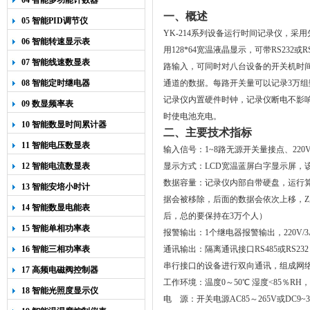
04 智能多功能计数器
一、概述
05 智能PID调节仪
YK-214
系列设备运行时间记录仪，采用
06 智能转速显示表
用
128*64
宽温液晶显示，可带
RS232
或
R
07 智能线速数显表
路输入，可同时对八台设备的开关机时
08 智能定时继电器
通道的数据。每路开关量可以记录
3
万组
记录仪内置硬件时钟，记录仪断电不影
09 数显频率表
时使电池充电。
10 智能数显时间累计器
二、主要技术指标
11 智能电压数显表
输入信号：
1~8
路无源开关量接点、
220
12 智能电流数显表
显示方式：
LCD
宽温蓝屏白字显示屏，
数据容量：记录仪内部自带硬盘，运行
13 智能安培小时计
据会被移除，后面的数据会依次上移，Z
14 智能数显电能表
后，总的要保持在
3
万个人）
15 智能单相功率表
报警输出：
1个继电器报警输出，220V
16 智能三相功率表
通讯输出：隔离通讯接口
RS485
或
RS232
串行接口的设备进行双向通讯，组成网
17 高频电磁阀控制器
工作环境：温度
0
～
50
℃
湿度
<
85
％
RH
，
18 智能光照度显示仪
电
源：开关电源
AC85
～
265V
或
DC9~