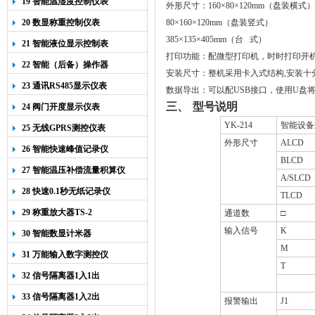
19 智能温湿度控制仪表
外形尺寸：
160
×
80
×
120mm
（盘装横式）
20 数显称重控制仪表
80
×
160
×
120mm
（盘装竖式）
385
×
135
×
405mm
（台
式）
21 智能液位显示控制表
打印功能：配微型打印机，时时打印开
22 智能（后备）操作器
安装尺寸：整机采用卡入式结构,安装十
23 通讯RS485显示仪表
数据导出：可以配
USB
接口，使用
U
盘
三、
型号说明
24 阀门开度显示仪表
YK-214
智能设备
25 无线GPRS测控仪表
外形尺寸
ALCD
26 智能快速峰值记录仪
BLCD
27 智能温压补偿流量积算仪
A/SLCD
28 快速0.1秒无纸记录仪
TLCD
29 称重放大器TS-2
通道数
□
输入信号
K
30 智能数显计米器
M
31 万能输入数字测控仪
T
32 信号隔离器1入1出
33 信号隔离器1入2出
报警输出
J1