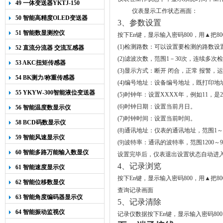
49 一体变送器YKTJ-150
仪表显示工作状态画面：
50 智能高精度OLED变送器
3
、参数设置
YK-218
51 智能数显测控仪
按下
En
键，显示输入密码
800
，用▲把
80
(1)
检测路数：可以设置要检测的路数设
52 直流分流器 交流互感器
(2)
滤波次数，范围
1
－
30
次，连续多次检
53 AKC扭矩传感器
(3)
显示方式：断开
闭合，正常
报警，运
54 BK测力/称重传感器
(4)
编号地址：设备编号地址，既打印地
55 YKYW-300智能液位变送器
(5)
时钟年：设置
XXXX
年，例如
11
，是
2
(6)
时钟日期：设置当前月日。
56 智能温度数显示仪
(7)
时钟时间：设置当前时间。
58 BCD码数显示仪
(8)
通讯地址：仪表的通讯地址，范围
1
～
59 智能风速显示仪
(9)
波特率：通讯的波特率，范围
1200
～9
60 智能多路万能输入数显仪
设置完毕后，仪表退出设置状态自动进
4
、记录浏览
61 智能速度显示仪
按下
En
键，显示输入密码
800
，用▲把
80
62 智能位移数显仪
查询记录画面
63 智能角度编码器显示仪
5
、记录清除
64 智能振动监视仪
记录仪数据按下
En
键，显示输入密码
800