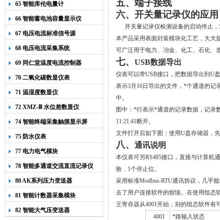
五、
端子接线
65 智能库伦电量计
六、开关量记录仪的应用
66 智能蓄电池容量显示仪
开关量记录仪检测设备的启动停止，对
67 电压电流标准信号源
本产品采用表面封装模块化工艺，大大
68 电压电流采集系统
可广泛用于电力、冶金、化工、石化、
七、
USB数据导出
69 同仁堂温度电流控制器
仪表可以带
USB
接口，把数据导出到
U
70 二氧化碳数显仪表
表示
3
月
16
日导出的文件，*个通道的记
71 温湿度数显仪
中。
72 XMZ-Ⅲ 水位差数显仪
图中：*行表示*通道的记录数据，记录
11:21:41
断开。
74 智能终端采集触摸显示屏
文件打开后如下图：使用
U
盘存储器，
75 防水仪表
八、
通讯说明
77 电力电气模块
本仪表可另RS485接口，直接与计算机
78 智能多通道交流直流记录仪
验
﹑
1
个停止位。
80 AK系列压力变送器
采用标准Modbus-RTU通讯协议，几
去了用户连接软件的烦恼
。在使用组态软件
81 智能计数器采集模块
王寄存器从4001开始，别的组态软件有可
82 智能大气压变送器
4001
*路输入状态