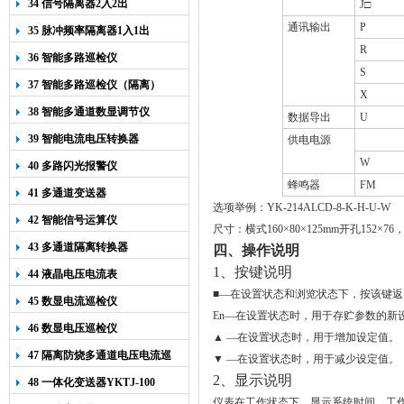
34 信号隔离器2入2出
J
□
通讯输出
P
35 脉冲频率隔离器1入1出
R
36 智能多路巡检仪
S
37 智能多路巡检仪（隔离）
X
38 智能多通道数显调节仪
数据导出
U
39 智能电流电压转换器
供电电源
W
40 多路闪光报警仪
蜂鸣器
FM
41 多通道变送器
选项举例：
YK-214ALCD-8-K-H-U-W
42 智能信号运算仪
尺寸：横式
160
×
80
×
125mm
开孔
152
×
76
43 多通道隔离转换器
四、操作说明
1、按键说明
44 液晶电压电流表
■
—在设置状态和浏览状态下，按该键返
45 数显电流巡检仪
En—在设
置
状态时，用于存贮参数的新
46 数显电压巡检仪
▲
—在设置状态时，用于增加设定值。
47 隔离防烧多通道电压电流巡
▼
—在设置状态时，用于减少设定值。
检仪
2
、显示说明
48 一体化变送器YKTJ-100
仪表在工作状态下，显示系统时间，工