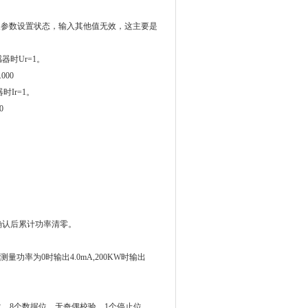
入参数设置状态，输入其他值无效，这主要是
感器时
Ur=1
。
000
器时
Ir=1
。
0
确认后累计功率清零。
测量功率为0时输出4.0mA,200KW时输出
位，8个数据位，无奇偶校验，1个停止位。