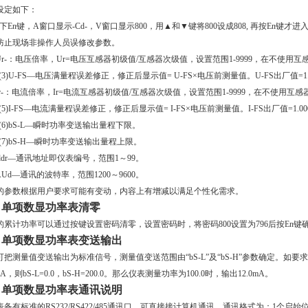
设定如下：
下
En
键，
A
窗口显示
-Cd-
，
V
窗口显示
800
，用▲和
▼
键将
800
设成
808,
再按
En
键才进
防止现场非操作人员误修改参数。
r-
：
电压倍率，
Ur=
电压互感器初级值
/
互感器次级值，设置范围
1-9999
，在不使用互
(3)U-FS—电压满量程误差修正，修正后显示值= U-FS×电压前测量值。U-FS出厂值=1.
r-
：
电流倍率，
Ir=
电流互感器初级值
/
互感器次级值，设置范围
1-9999
，在不使用互感
(5)I-FS—电流满量程误差修正，修正后显示值= I-FS×电压前测量值。I-FS出厂值=1.00
(6)bS-L—瞬时功率变送输出量程下限。
(7)bS-H—瞬时功率变送输出量程上限。
ddr
—通讯地址即仪表编号，范围
1
～
99
。
AUd
—通讯的波特率，范围
1200
～9600。
的参数根据用户要求可能有变动，内容上有增减以满足个性化需求。
、
单项数显功率表
清零
的累计功率可以通过按键设置密码清零，设置密码时，将密码
800
设置为
796
后按
En
键
、
单项数显功率表
变送输出
可把测量值变送输出为标准信号，
测量值变送范围由“bS-L”及“bS-H”参数确定。如要求
0mA，则bS-L=0.0，bS-H=200.0。那么仪表测量功率为100.0时，输出12.0mA。
、
单项数显功率表
通讯说明
表备有标准的
RS232/RS422/485
通讯口，可直接接计算机通讯。
通讯格式为：1个启始