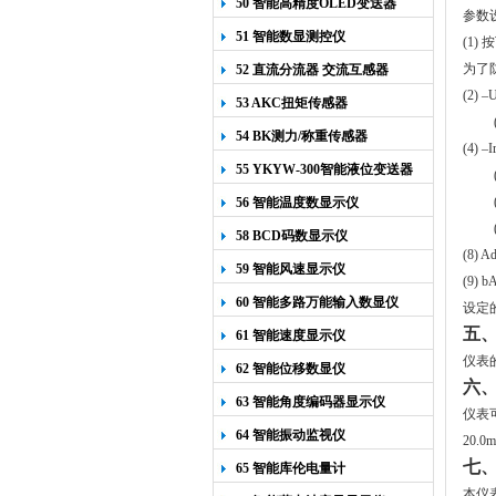
50 智能高精度OLED变送器
参数
YK-218
51 智能数显测控仪
(1)
按
为了
52 直流分流器 交流互感器
(2) –U
53 AKC扭矩传感器
54 BK测力/称重传感器
(4) –I
55 YKYW-300智能液位变送器
56 智能温度数显示仪
58 BCD码数显示仪
(8) A
59 智能风速显示仪
(9) b
60 智能多路万能输入数显仪
设定
五
61 智能速度显示仪
仪表
62 智能位移数显仪
六
63 智能角度编码器显示仪
仪表
64 智能振动监视仪
20.
七
65 智能库伦电量计
本仪