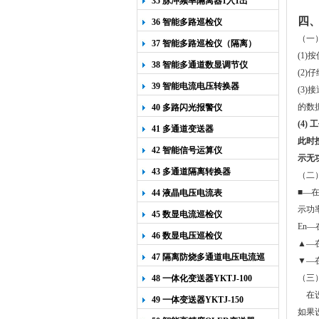
35 脉冲频率隔离器1入1出
四
36 智能多路巡检仪
（一
37 智能多路巡检仪（隔离）
(1
38 智能多通道数显调节仪
(2
39 智能电流电压转换器
(3)
的数
40 多路闪光报警仪
(4)
工
41 多通道变送器
此时
42 智能信号运算仪
示无
43 多通道隔离转换器
（
二
■
—
44 液晶电压电流表
示功
45 数显电流巡检仪
En
46 数显电压巡检仪
▲—
47 隔离防烧多通道电压电流巡
▼
—
检仪
（三
48 一体化变送器YKTJ-100
在
49 一体变送器YKTJ-150
如果