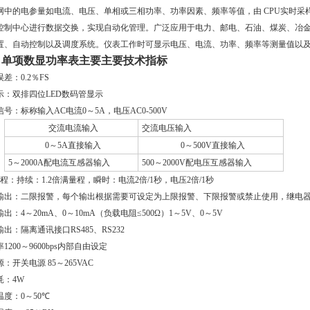
网中的电参量如电流、电压、单相或三相功率、功率因素、频率等值，由
CPU
实时采
控制中心进行数据交换，实现自动化管理。广泛应用于电力、邮电、石油、煤炭、冶
置、自动控制以及调度系统。仪表工作时可显示电压、电流、功率、频率等测量值以
、
单项数显功率表
主要主要技术指标
误差：
0
.
2
％
FS
示：双排四位
LED
数码管显示
信号：
标称输入AC电流0～5A，电压AC0-500V
交流电流输入
交流电压输入
0
～
5A直接输入
0
～500V
直接输入
5
～2000A配电流互感器输入
500～2000V配电压互感器输入
 程：持续：1.2倍满量程，瞬时：电流2倍/1秒，电压2倍/1秒
输出：二限报警，每个输出根据需要可设定为上限报警、下限报警或禁止使用，继电
输出：
4
～
20
m
A
、
0
～
10
m
A
（负载电阻
≤
500
Ω）
1
～5V、0～5V
输出：隔离通讯接口
RS485
、
RS232
率
1200
～9600bps内部自由设定
源：开关电源
85
～
265VAC
耗：
4W
温度：
0
～
50
℃