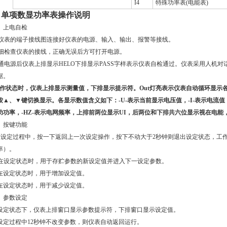
I4
特殊功率表(电能表)
、
单项数显功率表
操作说明
）上电自检
)按仪表的端子接线图连接好仪表的电源、输入、输出、报警等接线。
)仔细检查仪表的接线，正确无误后方可打开电源。
接通电源后
仪表上排显示
HELO
下排显示
PASS
字样表示仪表自检通过。仪表采用人机对
据。
作状态时，仪表上排显示测量值，下排显示提示符。
Out
灯亮表示仪表自动循环显示
按▲、
▼键切换显示。各显示数值含义如下：
-U-
表示当前显示电压值，
-I-
表示电流值
功功率，
-HZ-
表示电网频率，上排前两位显示
UI
，后两位和下排共六位显示视在电能
）按键功能
在设定过程中，按一下返回上一次设定操作，按下不动大于2秒钟则退出设定状态，工
率）。
—在设定状态时，用于存贮参数的新设定值并进入下一设定参数。
在设定状态时，用于增加设定值。
在设定状态时，用于减少设定值。
）参数设定
设定状态下，仪表上排窗口显示参数提示符，下排窗口显示设定值。
设定过程中12秒钟不改变参数，则仪表自动返回运行。