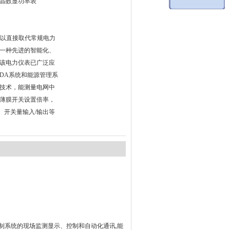
晶数显功率表
表可以直接取代常规电力
一种先进的智能化、
该电力仪表已广泛应
ADA系统和能源管理系
技术，能测量电网中
薄膜开关设置倍率，
出、开关量输入/输出等
制系统的现场监测显示、控制和自动化通讯
,
能