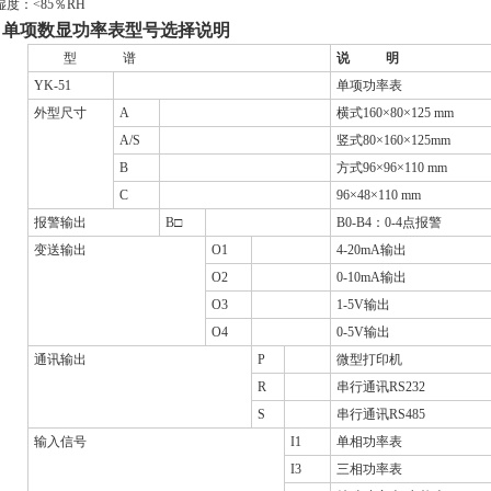
湿度：
<
85
％
RH
、
单项数显功率表
型号选择说明
型
谱
说
明
YK-51
单项功率表
外型尺寸
A
横式
160
×
80
×125
mm
A/S
竖式
80
×
160
×
125mm
B
方式
96
×
96
×
110 mm
C
96
×
48
×
110 mm
报警输出
B
□
B0-B4
：
0-4
点报警
变送输出
O1
4-20mA
输出
O2
0-10mA
输出
O3
1-5V
输出
O4
0-5V
输出
通讯输出
P
微型打印机
R
串行通讯
RS232
S
串行通讯
RS485
输入信号
I1
单相功率表
I3
三相功率表