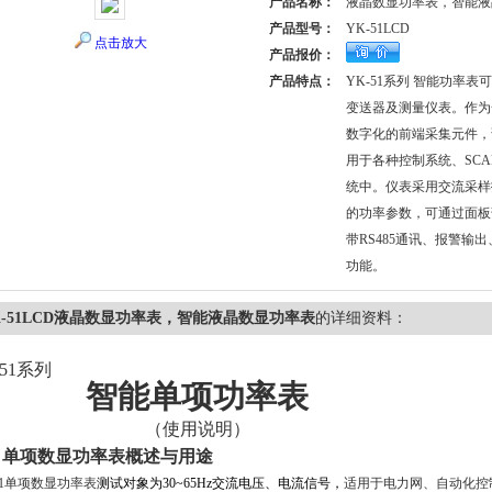
产品名称：
液晶数显功率表，智能液
产品型号：
YK-51LCD
点击放大
产品报价：
产品特点：
YK-51系列 智能功率
变送器及测量仪表。作为
数字化的前端采集元件，
用于各种控制系统、SC
统中。仪表采用交流采样
的功率参数，可通过面板
带RS485通讯、报警输
功能。
K-51LCD液晶数显功率表，智能液晶数显功率表
的详细资料：
51
系列
智能单项功率表
（使用说明）
、
单项数显功率表
概述与用途
1
单项数
显功率表
测试对象为
30~65Hz
交流电压、电流信号，
适用于电力网、自动化控