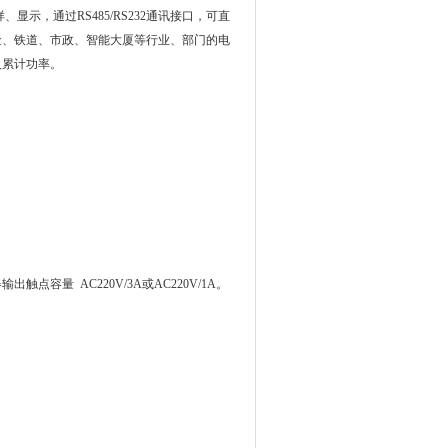
样、显示，通过
RS485/RS232
通讯接口，可直
金、铁道、市政、智能大厦等行业、部门的电
及累计功率。
器输出触点容量
AC220V
/
3A
或
AC220V
/1
A
。