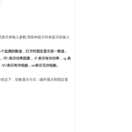
话形式来输入参数
,
用各种提示符来提示应输入
各个监测的数值，灯灭时固定显示某一数值，
，
-PF-
表示功率因素，
-P-
表示有功功率，
-q-
表
，
AU
表示有功电能，
ur
表示无功电能。
作状态下，切换显示方式（循环显示和固定显