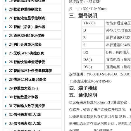
19 智能温湿度控制仪表
环境湿度：
<
85
％
RH
尺
寸：
300
×
110
×60mm
20 数显称重控制仪表
三、型号说明
21 智能液位显示控制表
YK-301
智能多通道电压
22 智能（后备）操作器
D
外型尺寸
:
导轨
3
23 通讯RS485显示仪表
R
串行通讯
RS232
24 阀门开度显示仪表
S
串行通讯
RS485
B
□
B16
：
16
路输入
25 无线GPRS测控仪表
DA( )
直流电流（量程
26 智能快速峰值记录仪
DV( )
直流电压（量程
27 智能温压补偿流量积算仪
选型说明：
YK-301D-S-B16-DA（5.000
28 快速0.1秒无纸记录仪
16路直流电流
0-5A
转
RS485
四、端子接线
29 称重放大器TS-2
五、通讯说明
30 智能数显计米器
该设备采用标准Modbus-RTU通讯
31 万能输入数字测控仪
态软件，省去了用户连接软件的烦恼
。 
32 信号隔离器1入1出
16路测量值数据从寄存器01开始 到1
33 信号隔离器1入2出
使用组态王寄存器从4001开始，别的组态
4x0001 第1路测量值