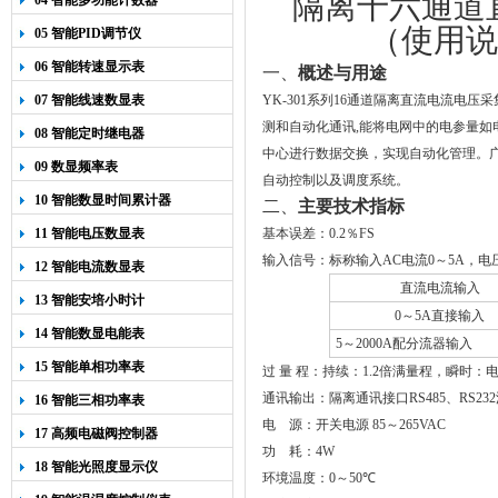
隔离十六通道
04 智能多功能计数器
（使用说
05 智能PID调节仪
06 智能转速显示表
一、
概述与用途
07 智能线速数显表
YK-301
系列
16
通道隔离直流电流电压采
测和自动化通讯
,
能将电网中的电参量如
08 智能定时继电器
中心进行数据交换，实现自动化管理。
09 数显频率表
自动控制以及调度系统。
10 智能数显时间累计器
二、
主要技术指标
11 智能电压数显表
基本误差：
0
.
2
％
FS
输入信号：
标称输入AC电流0～5A，电压A
12 智能电流数显表
直流电流输入
13 智能安培小时计
0
～
5A直接输入
14 智能数显电能表
5
～2000A配分流器输入
15 智能单相功率表
过 量 程：持续：1.2倍满量程，瞬时：电
通讯输出：隔离通讯接口
RS485
、
RS232
16 智能三相功率表
电
源：开关电源
85
～
265VAC
17 高频电磁阀控制器
功
耗：
4W
18 智能光照度显示仪
环境温度：
0
～
50
℃