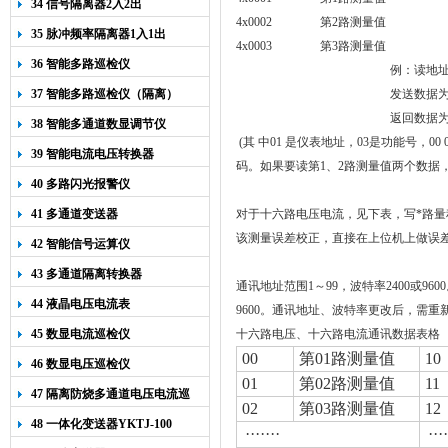
34 信号隔离器2入2出
4x0002 第2路测量值
35 脉冲频率隔离器1入1出
4x0003 第3路测量值
36 智能多路巡检仪
例：读地址
37 智能多路巡检仪（隔离）
发送数据为 01 
返回数据为 01
38 智能多通道数显调节仪
(其 中01 是仪表地址，03是功能号，00
39 智能电流电压转换器
码。如果要读第1、2路测量值两个数据，则可以发送，0
40 多路闪光报警仪
41 多通道变送器
对于十六路电压电流，见下表，
写*路量程
该测量误差校正，直接在上位机上做误
42 智能信号运算仪
43 多通道隔离转换器
通讯地址范围1～99，波特率2400或96
44 液晶电压电流表
9600。通讯地址、波特率更改后，需重
45 数显电流巡检仪
十六路电压、十六路电流通讯数据表格
00
第
01
路测量值
10
46 数显电压巡检仪
01
第
02
路测量值
11
47 隔离防烧多通道电压电流巡
02
第
03
路测量值
12
检仪
48 一体化变送器YKTJ-100
·······
····