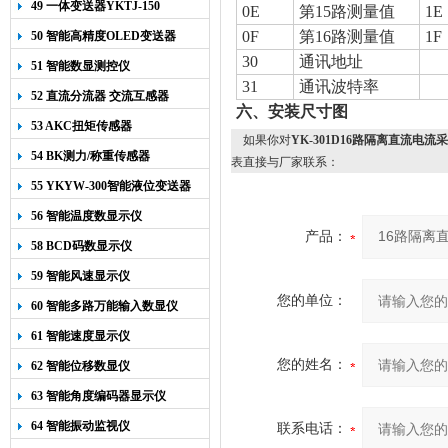
49 一体变送器YKTJ-150
0E
第
15
路测量值
1E
0F
第
16
路测量值
1F
50 智能高精度OLED变送器
YK-218
30
通讯地址
51 智能数显测控仪
31
通讯波特率
52 直流分流器 交流互感器
六、安装尺寸图
53 AKC扭矩传感器
如果你对
YK-301D16路隔离直流电流
54 BK测力/称重传感器
表直接与厂家联系：
55 YKYW-300智能液位变送器
56 智能温度数显示仪
产品：
58 BCD码数显示仪
59 智能风速显示仪
您的单位：
60 智能多路万能输入数显仪
61 智能速度显示仪
您的姓名：
62 智能位移数显仪
63 智能角度编码器显示仪
64 智能振动监视仪
联系电话：