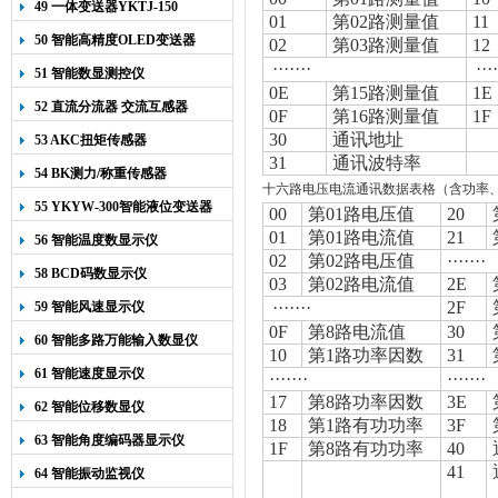
49 一体变送器YKTJ-150
01
第
02
路测量值
11
50 智能高精度OLED变送器
02
第
03
路测量值
12
YK-218
·······
····
51 智能数显测控仪
0E
第
15
路测量值
1E
52 直流分流器 交流互感器
0F
第
16
路测量值
1F
30
通讯地址
53 AKC扭矩传感器
31
通讯波特率
54 BK测力/称重传感器
十六路电压电流通讯数据表格（含功率
55 YKYW-300智能液位变送器
00
第
01
路电压值
20
01
第
01
路电流值
21
56 智能温度数显示仪
02
第
02
路电压值
·······
58 BCD码数显示仪
03
第
02
路电流值
2E
·······
2F
59 智能风速显示仪
0F
第
8
路电流值
30
60 智能多路万能输入数显仪
10
第
1
路功率因数
31
61 智能速度显示仪
·······
·······
17
第
8
路功率因数
3E
62 智能位移数显仪
18
第
1
路有功功率
3F
63 智能角度编码器显示仪
1F
第
8
路有功功率
40
41
64 智能振动监视仪