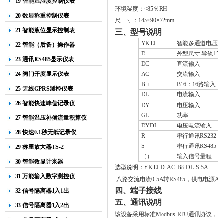
19 智能温湿度控制仪表
环境湿度：
<
85
％
RH
20 数显称重控制仪表
尺
寸：
145
×
90
×72mm
21 智能液位显示控制表
三、型号说明
YKTJ
智能多通道电压
22 智能（后备）操作器
D
外型尺寸
:
导轨
1
23 通讯RS485显示仪表
DC
直流输入
24 阀门开度显示仪表
AC
交流输入
B
□
B16
：
16
路输入
25 无线GPRS测控仪表
DL
电流输入
26 智能快速峰值记录仪
DY
电压输入
GL
功率
27 智能温压补偿流量积算仪
DYDL
电压电流输入
28 快速0.1秒无纸记录仪
R
串行通讯
RS232
S
串行通讯
RS485
29 称重放大器TS-2
（）
输入信号量程
30 智能数显计米器
选型说明：
YKTJ-D-AC-B8-DL-S-5A
31 万能输入数字测控仪
八路交流电流
0-5A
转
RS485
，供电电源
四、端子接线
32 信号隔离器1入1出
五、通讯说明
33 信号隔离器1入2出
该设备采用标准Modbus-RTU通讯