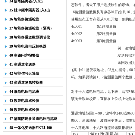
34 信号隔离器2入2出
态软件，省去了用户连接软件的烦恼
。 
35 脉冲频率隔离器1入1出
16路测量值数据从寄存器01开始 到1
36 智能多路巡检仪
使用组态王寄存器从4001开始，别的组态
4x0001 第1路测量值
37 智能多路巡检仪（隔离）
4x0002 第2路测量值
38 智能多通道数显调节仪
4x0003 第3路测量值
39 智能电流电压转换器
例：读地址
40 多路闪光报警仪
发送数据为 01 
返回数据为 01
41 多通道变送器
(其 中01 是仪表地址，03是功能号，00
42 智能信号运算仪
码。如果要读第1、2路测量值两个数据，则可以发送，0
43 多通道隔离转换器
44 液晶电压电流表
对于十六路电压电流，见下表，
写*路量程
该测量误差校正，直接在上位机上做误
45 数显电流巡检仪
46 数显电压巡检仪
通讯地址范围1～99，波特率2400或96
47 隔离防烧多通道电压电流巡
9600。通讯地址、波特率更改后，需重
检仪
48 一体化变送器YKTJ-100
十六路电压、十六路电流通讯数据表格
00
第
01
路测量值
10