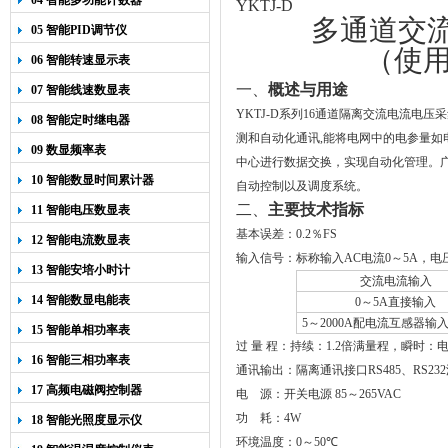
04 智能多功能计数器
YKTJ-D
多通道交
05 智能PID调节仪
（使
06 智能转速显示表
一、
概述与用途
07 智能线速数显表
YKTJ-D
系列
16
通道隔离交流电流电压采
08 智能定时继电器
测和自动化通讯
,
能将电网中的电参量如
09 数显频率表
中心进行数据交换，实现自动化管理。
10 智能数显时间累计器
自动控制以及调度系统。
二、
主要技术指标
11 智能电压数显表
基本误差：
0
.
2
％
FS
12 智能电流数显表
输入信号：
标称输入AC电流0～5A，电压A
13 智能安培小时计
交流电流输入
14 智能数显电能表
0
～
5A直接输入
5
～2000A配电流互感器输
15 智能单相功率表
过 量 程：持续：1.2倍满量程，瞬时：电
16 智能三相功率表
通讯输出：隔离通讯接口
RS485
、
RS232
17 高频电磁阀控制器
电
源：开关电源
85
～
265VAC
功
耗：
4W
18 智能光照度显示仪
环境温度：
0
～
50
℃